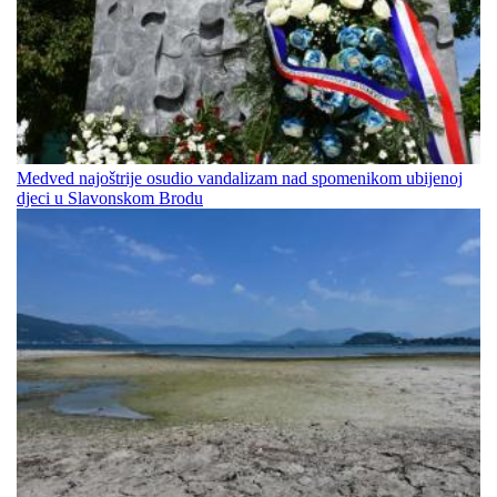
Medved najoštrije osudio vandalizam nad spomenikom ubijenoj
djeci u Slavonskom Brodu