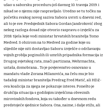
ušao u saborsku proceduru još davnog 10. travnja 2019. i
nikad se o njemu nije raspravljalo. Uredno se tu točku na
početku svakog novog saziva Sabora uvrsti u dnevni red,
ali to je sve. Predsjednik Sabora Gordan Jandroković zbog
nekog razloga dosad nije otvorio raspravu o izvješću za
2018. tijela koje vodi ministar hrvatskih branitelja Tomo
Medved. S obzirom na to Medved za godine koje su
slijedile nije niti dostavljao Saboru izvješće o održavanju
vojnih groblja poginulih ili umrlih pripadnika formacija iz
Drugog svjetskog rata, znači partizana, Wehrmachta,
ustaša, domobrana... To je povjerenstvo osnovano u
mandatu vlade Zorana Milanovića, na čelu mu je bio
tadašnji ministar branitelja Predrag Fred Matić, ali HDZ-
ova koalicija za njega ne pokazuje interes. Ponešto je
drukčija situacija s godišnjim izvješćima obveznih
mirovinskih fondova, koja su također u dnevnom redu
predstojeće sjednice Sabora. Ona, naime, i dalje stižu, ali