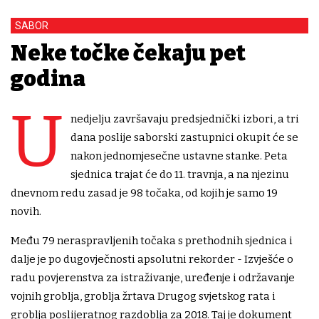
SABOR
Neke točke čekaju pet
godina
U
nedjelju završavaju predsjednički izbori, a tri
dana poslije saborski zastupnici okupit će se
nakon jednomjesečne ustavne stanke. Peta
sjednica trajat će do 11. travnja, a na njezinu
dnevnom redu zasad je 98 točaka, od kojih je samo 19
novih.
Među 79 neraspravljenih točaka s prethodnih sjednica i
dalje je po dugovječnosti apsolutni rekorder - Izvješće o
radu povjerenstva za istraživanje, uređenje i održavanje
vojnih groblja, groblja žrtava Drugog svjetskog rata i
groblja poslijeratnog razdoblja za 2018. Taj je dokument