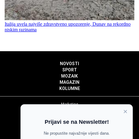
Italija uvela najviše zdravstveno upozorenje, Dunav na rekordno
niskim razinama
NOVOSTI
SPORT
MOZAIK
MAGAZIN
KOLUMNE
Marketing
×
Politika privatnosti
Politika kolačića
Prijavi se na Newsletter!
Impressum
Pravila prenošenja sadržaja
Ne propustite najvažnije vijesti dana.
Pravila komentiranja