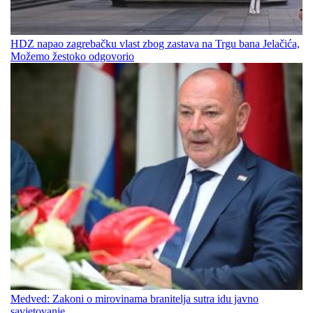
HDZ napao zagrebačku vlast zbog zastava na Trgu bana Jelačića,
Možemo žestoko odgovorio
Medved: Zakoni o mirovinama branitelja sutra idu javno
savjetovanje