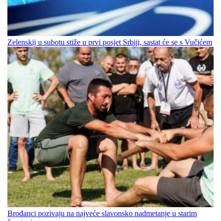
Zelenskij u subotu stiže u prvi posjet Srbiji, sastat će se s Vučićem
Brođanci pozivaju na najveće slavonsko nadmetanje u starim