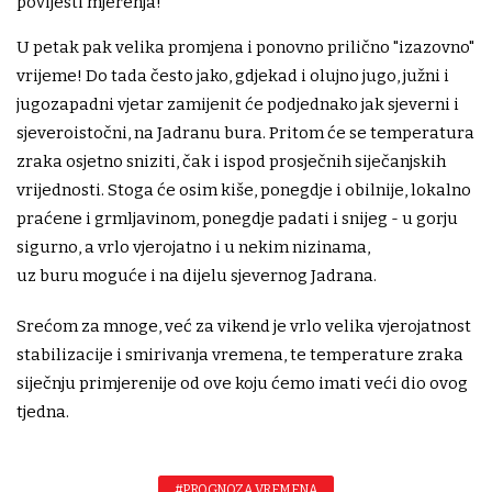
povijesti mjerenja!
U petak pak velika promjena i ponovno prilično "izazovno"
vrijeme! Do tada često jako, gdjekad i olujno jugo, južni i
jugozapadni vjetar zamijenit će podjednako jak sjeverni i
sjeveroistočni, na Jadranu bura. Pritom će se temperatura
zraka osjetno sniziti, čak i ispod prosječnih siječanjskih
vrijednosti. Stoga će osim kiše, ponegdje i obilnije, lokalno
praćene i grmljavinom, ponegdje padati i snijeg - u gorju
sigurno, a vrlo vjerojatno i u nekim nizinama,
uz buru moguće i na dijelu sjevernog Jadrana.
Srećom za mnoge, već za vikend je vrlo velika vjerojatnost
stabilizacije i smirivanja vremena, te temperature zraka
siječnju primjerenije od ove koju ćemo imati veći dio ovog
tjedna.
#PROGNOZA VREMENA