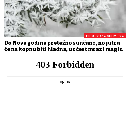
PROGNOZA VREMENA
Do Nove godine pretežno sunčano, no jutra
će na kopnu biti hladna, uz čest mraz i maglu