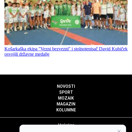
Košarkaška ekipa ''Vezni bezvezni'' i stolnotenisač David Kubiček
osvojili državne medalje
NOVOSTI
SPORT
MOZAIK
MAGAZIN
KOLUMNE
Marketing
×
Politika privatnosti