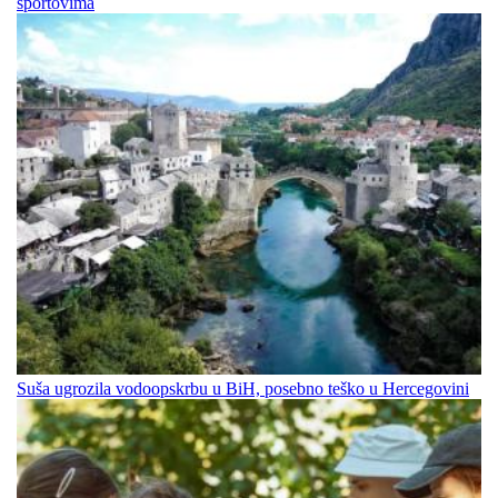
športovima
Suša ugrozila vodoopskrbu u BiH, posebno teško u Hercegovini