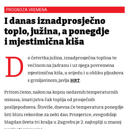
PROGNOZA VREMENA
I danas iznadprosječno
toplo, južina, a ponegdje
i mjestimična kiša
D
o četvrtka južina, iznadprosječna toplina te
većinom na Jadranu i uz njega povremena
mjestimična kiša, u srijedu i u obliku pljuskova
s grmljavinom, javlja
HRT
.
Pritom ćemo, nakon na kopnu nedavnih temperaturnih
minusa, imati jutra čak toplija od prosječnih
poslijepodneva. Štoviše, dnevna će temperatura ponegdje
biti blizu rekordne za neki dan. Primjerice, ovogodišnji
blagdan Sveta tri kralja u Zagrebu je 2. najtopliji u znanoj