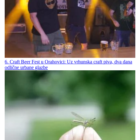
6. Craft Beer Fest u Orahovici: Uz vrhunska craft piva, dva dana
odlične urbane glazbe