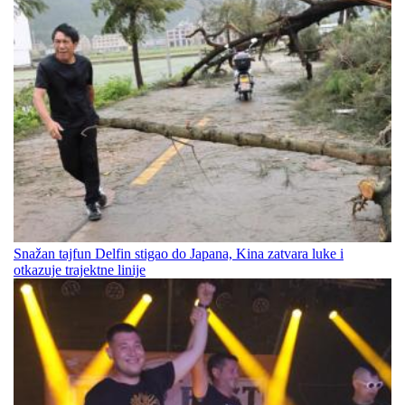
Snažan tajfun Delfin stigao do Japana, Kina zatvara luke i
otkazuje trajektne linije