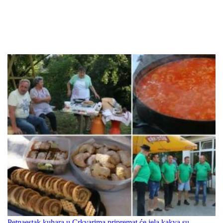
Petnaestak kuhara u Crkvarima pripremat će jela kakva su