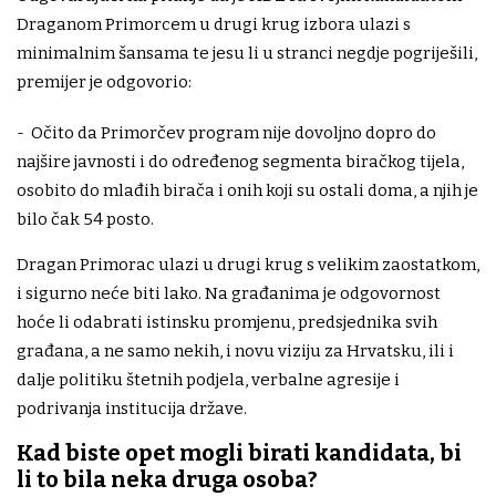
Draganom Primorcem u drugi krug izbora ulazi s
minimalnim šansama te jesu li u stranci negdje pogriješili,
premijer je odgovorio:
- Očito da Primorčev program nije dovoljno dopro do
najšire javnosti i do određenog segmenta biračkog tijela,
osobito do mlađih birača i onih koji su ostali doma, a njih je
bilo čak 54 posto.
Dragan Primorac ulazi u drugi krug s velikim zaostatkom,
i sigurno neće biti lako. Na građanima je odgovornost
hoće li odabrati istinsku promjenu, predsjednika svih
građana, a ne samo nekih, i novu viziju za Hrvatsku, ili i
dalje politiku štetnih podjela, verbalne agresije i
podrivanja institucija države.
Kad biste opet mogli birati kandidata, bi
li to bila neka druga osoba?