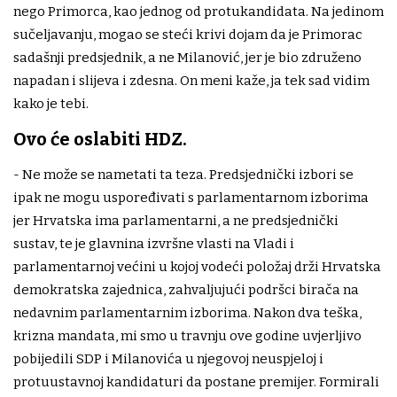
nego Primorca, kao jednog od protukandidata. Na jedinom
sučeljavanju, mogao se steći krivi dojam da je Primorac
sadašnji predsjednik, a ne Milanović, jer je bio združeno
napadan i slijeva i zdesna. On meni kaže, ja tek sad vidim
kako je tebi.
Ovo će oslabiti HDZ.
- Ne može se nametati ta teza. Predsjednički izbori se
ipak ne mogu uspoređivati s parlamentarnom izborima
jer Hrvatska ima parlamentarni, a ne predsjednički
sustav, te je glavnina izvršne vlasti na Vladi i
parlamentarnoj većini u kojoj vodeći položaj drži Hrvatska
demokratska zajednica, zahvaljujući podršci birača na
nedavnim parlamentarnim izborima. Nakon dva teška,
krizna mandata, mi smo u travnju ove godine uvjerljivo
pobijedili SDP i Milanovića u njegovoj neuspjeloj i
protuustavnoj kandidaturi da postane premijer. Formirali