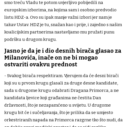
smo treću Vladu te potom uvjerljivo pobijedili na
europskim izborima, na kojima sam i osobno predvodio
listu HDZ-a. Ovo su ipak manje važni izbori jer nam je
takav Ustav. HDZ je tu, snažan kao i prije, i zajedno s našim
koalicijskim partnerima nastavljamo mu pružati punu
podršku u drugom krugu.
Jasno je da je i dio desnih birača glasao za
Milanovića, inače on ne bi mogao
ostvariti ovakvu prednost
- Svakog birača respektiram. Vjerujem da će desni birači
koji su u prvom krugu glasali za druge desne kandidate,
sada u drugome krugu odabrati Dragana Primorca, a ne
kandidata ljevice koji građanima ne čestita Dan
državnosti, što je nezapamćeno u svijetu. U drugome
krugu bit će i sučeljavanja, što je prilika da se umjesto
orkestriranih napada na Primorca razgrne tko što nudi, da