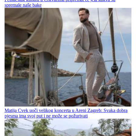
spremale naše bake
Matija Cvek uoči velikog koncerta u Areni Zagreb: Svaka dobra
pjesma ima svoj put i ne može se požurivati