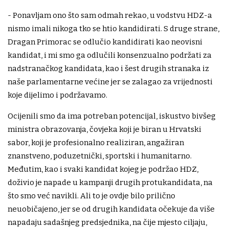
- Ponavljam ono što sam odmah rekao, u vodstvu HDZ-a
nismo imali nikoga tko se htio kandidirati. S druge strane,
Dragan Primorac se odlučio kandidirati kao neovisni
kandidat, i mi smo ga odlučili konsenzualno podržati za
nadstranačkog kandidata, kao i šest drugih stranaka iz
naše parlamentarne većine jer se zalagao za vrijednosti
koje dijelimo i podržavamo.
Ocijenili smo da ima potreban potencijal, iskustvo bivšeg
ministra obrazovanja, čovjeka koji je biran u Hrvatski
sabor, koji je profesionalno realiziran, angažiran
znanstveno, poduzetnički, sportski i humanitarno.
Međutim, kao i svaki kandidat kojeg je podržao HDZ,
doživio je napade u kampanji drugih protukandidata, na
što smo već navikli. Ali to je ovdje bilo prilično
neuobičajeno, jer se od drugih kandidata očekuje da više
napadaju sadašnjeg predsjednika, na čije mjesto ciljaju,