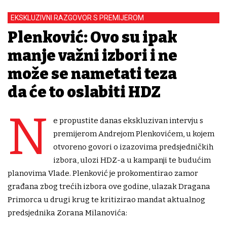
EKSKLUZIVNI RAZGOVOR S PREMIJEROM
Plenković: Ovo su ipak
manje važni izbori i ne
može se nametati teza
da će to oslabiti HDZ
N
e propustite danas ekskluzivan intervju s
premijerom Andrejom Plenkovićem, u kojem
otvoreno govori o izazovima predsjedničkih
izbora, ulozi HDZ-a u kampanji te budućim
planovima Vlade. Plenković je prokomentirao zamor
građana zbog trećih izbora ove godine, ulazak Dragana
Primorca u drugi krug te kritizirao mandat aktualnog
predsjednika Zorana Milanovića: