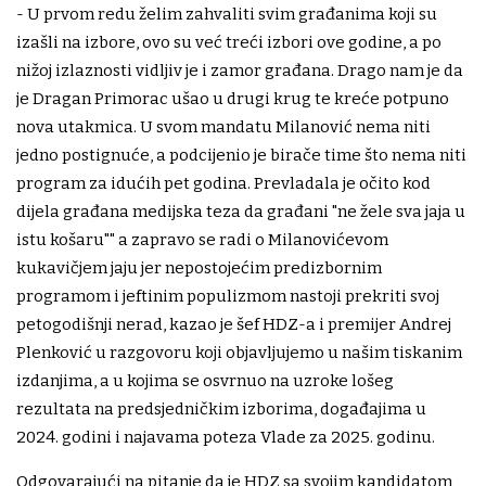
- U prvom redu želim zahvaliti svim građanima koji su
izašli na izbore, ovo su već treći izbori ove godine, a po
nižoj izlaznosti vidljiv je i zamor građana. Drago nam je da
je Dragan Primorac ušao u drugi krug te kreće potpuno
nova utakmica. U svom mandatu Milanović nema niti
jedno postignuće, a podcijenio je birače time što nema niti
program za idućih pet godina. Prevladala je očito kod
dijela građana medijska teza da građani "ne žele sva jaja u
istu košaru"" a zapravo se radi o Milanovićevom
kukavičjem jaju jer nepostojećim predizbornim
programom i jeftinim populizmom nastoji prekriti svoj
petogodišnji nerad, kazao je šef HDZ-a i premijer Andrej
Plenković u razgovoru koji objavljujemo u našim tiskanim
izdanjima, a u kojima se osvrnuo na uzroke lošeg
rezultata na predsjedničkim izborima, događajima u
2024. godini i najavama poteza Vlade za 2025. godinu.
Odgovarajući na pitanje da je HDZ sa svojim kandidatom