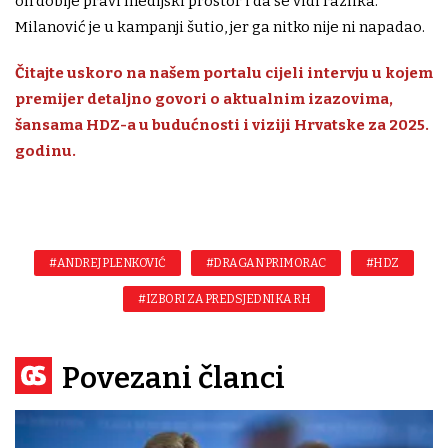
on dobije pravi medijski prostor i da se vidi razlika.
Milanović je u kampanji šutio, jer ga nitko nije ni napadao.
Čitajte uskoro na našem portalu cijeli intervju u kojem
premijer detaljno govori o aktualnim izazovima,
šansama HDZ-a u budućnosti i viziji Hrvatske za 2025.
godinu.
#ANDREJ PLENKOVIĆ
#DRAGAN PRIMORAC
#HDZ
#IZBORI ZA PREDSJEDNIKA RH
Povezani članci