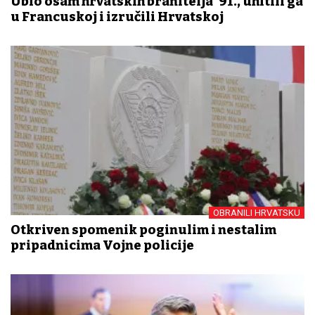
Ubio osam hrvatskih branitelja ’91., uhitili ga
u Francuskoj i izručili Hrvatskoj
OBRANILI HRVATSKU
Otkriven spomenik poginulim i nestalim
pripadnicima Vojne policije