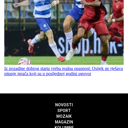
Iz pozadine dobrog starta vreba realna opasnost: Osijek ne rješava
pitanje igrača koji su u posljednoj godini ugovor
NOVOSTI
SPORT
MOZAIK
MAGAZIN
KOLUMNE