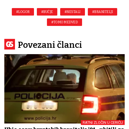
#LOGOR
#BUČJE
#NESTALI
#BRANITELJI
#TOMO MEDVED
Povezani članci
RATNI ZLOČIN U CERIĆU