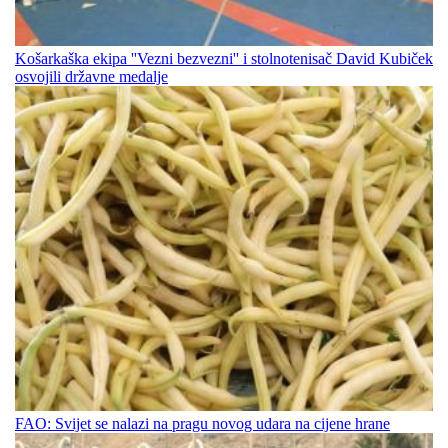
Košarkaška ekipa ''Vezni bezvezni'' i stolnotenisač David Kubiček
osvojili državne medalje
FAO: Svijet se nalazi na pragu novog udara na cijene hrane