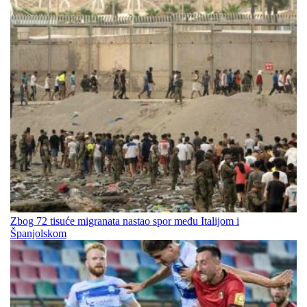
Zbog 72 tisuće migranata nastao spor među Italijom i
Španjolskom