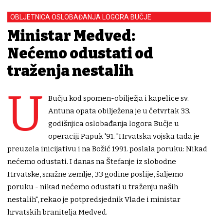
OBLJETNICA OSLOBAĐANJA LOGORA BUČJE
Ministar Medved:
Nećemo odustati od
traženja nestalih
U
Bučju kod spomen-obilježja i kapelice sv.
Antuna opata obilježena je u četvrtak 33.
godišnjica oslobađanja logora Bučje u
operaciji Papuk '91. "Hrvatska vojska tada je
preuzela inicijativu i na Božić 1991. poslala poruku: Nikad
nećemo odustati. I danas na Štefanje iz slobodne
Hrvatske, snažne zemlje, 33 godine poslije, šaljemo
poruku - nikad nećemo odustati u traženju naših
nestalih", rekao je potpredsjednik Vlade i ministar
hrvatskih branitelja Medved.