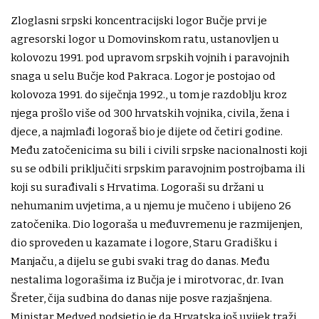
Zloglasni srpski koncentracijski logor Bučje prvi je
agresorski logor u Domovinskom ratu, ustanovljen u
kolovozu 1991. pod upravom srpskih vojnih i paravojnih
snaga u selu Bučje kod Pakraca. Logor je postojao od
kolovoza 1991. do siječnja 1992., u tom je razdoblju kroz
njega prošlo više od 300 hrvatskih vojnika, civila, žena i
djece, a najmlađi logoraš bio je dijete od četiri godine.
Među zatočenicima su bili i civili srpske nacionalnosti koji
su se odbili priključiti srpskim paravojnim postrojbama ili
koji su surađivali s Hrvatima. Logoraši su držani u
nehumanim uvjetima, a u njemu je mučeno i ubijeno 26
zatočenika. Dio logoraša u međuvremenu je razmijenjen,
dio sproveden u kazamate i logore, Staru Gradišku i
Manjaču, a dijelu se gubi svaki trag do danas. Među
nestalima logorašima iz Bučja je i mirotvorac, dr. Ivan
Šreter, čija sudbina do danas nije posve razjašnjena.
Ministar Medved podsjetio je da Hrvatska još uvijek traži