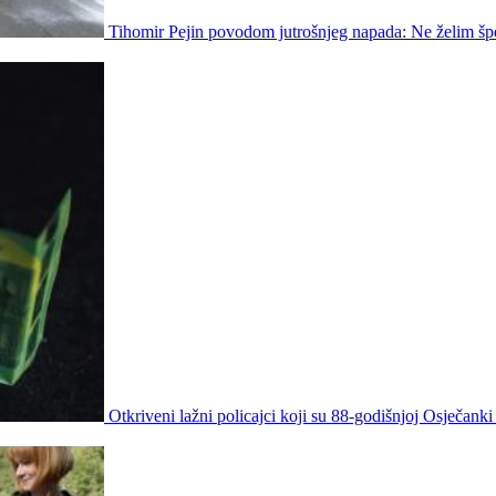
Tihomir Pejin povodom jutrošnjeg napada: Ne želim špe
Otkriveni lažni policajci koji su 88-godišnjoj Osječanki