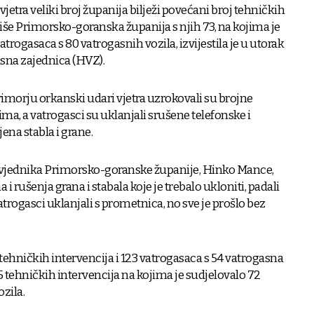
 vjetra veliki broj županija bilježi povećani broj tehničkih
više Primorsko-goranska županija s njih 73, na kojima je
trogasaca s 80 vatrogasnih vozila, izvijestila je u utorak
sna zajednica (HVZ).
rimorju orkanski udari vjetra uzrokovali su brojne
ma, a vatrogasci su uklanjali srušene telefonske i
ena stabla i grane.
jednika Primorsko-goranske županije, Hinko Mance,
a i rušenja grana i stabala koje je trebalo ukloniti, padali
atrogasci uklanjali s prometnica, no sve je prošlo bez
 tehničkih intervencija i 123 vatrogasaca s 54 vatrogasna
5 tehničkih intervencija na kojima je sudjelovalo 72
ozila.