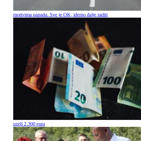
motivima napada. Sve je OK, idemo dalje raditi
uzeli 2.300 eura