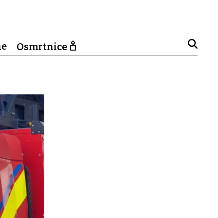
ne
Osmrtnice