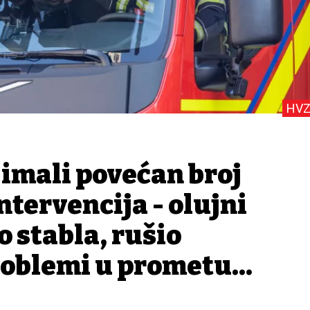
HVZ
 imali povećan broj
ntervencija - olujni
o stabla, rušio
roblemi u prometu...