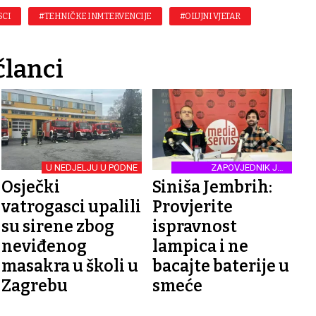
SCI
#TEHNIČKE INMTERVENCIJE
#OLUJNI VJETAR
članci
U NEDJELJU U PODNE
ZAPOVJEDNIK JVP
ZAGREB
Osječki
Siniša Jembrih:
vatrogasci upalili
Provjerite
su sirene zbog
ispravnost
neviđenog
lampica i ne
masakra u školi u
bacajte baterije u
Zagrebu
smeće