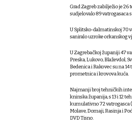
Grad Zagreb zabilježio je 26
sudjelovalo 89 vatrogasaca s
U Splitsko-dalmatinskoj 70 v
saniralo uzroke orkanskog vj
U Zagrebačkoj županiji 47 vat
Preska, Lukovo, Blaževdol, Sv
Bedenica i Rakovec su na 14 t
prometnica i krovova kuća.
Najmanji broj tehničkih inte
kninska županija, s 13 i 12 t
kumulativno 72 vatrogasca (3
Molave, Domaji, Rasinja i Pod
DVD Tisno.