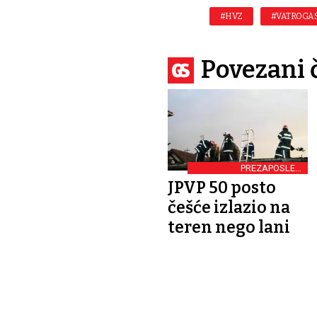
#HVZ
#VATROGA
Povezani 
PREZAPOSLENI
VATROGASCI
JPVP 50 posto
češće izlazio na
teren nego lani