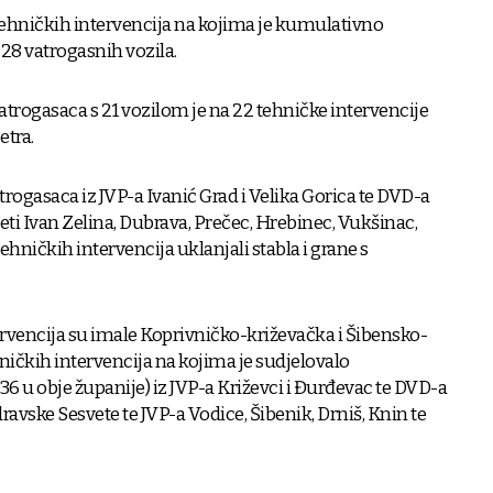
 tehničkih intervencija na kojima je kumulativno
 28 vatrogasnih vozila.
atrogasaca s 21 vozilom je na 22 tehničke intervencije
etra.
rogasaca iz JVP-a Ivanić Grad i Velika Gorica te DVD-a
eti Ivan Zelina, Dubrava, Prečec, Hrebinec, Vukšinac,
ehničkih intervencija uklanjali stabla i grane s
rvencija su imale Koprivničko-križevačka i Šibensko-
ehničkih intervencija na kojima je sudjelovalo
6 u obje županije) iz JVP-a Križevci i Đurđevac te DVD-a
ravske Sesvete te JVP-a Vodice, Šibenik, Drniš, Knin te