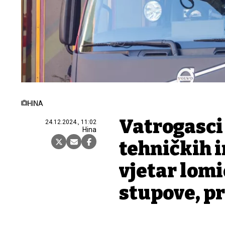
HINA
Vatrogasci
24.12.2024., 11:02
Hina
tehničkih i
vjetar lomi
stupove, p