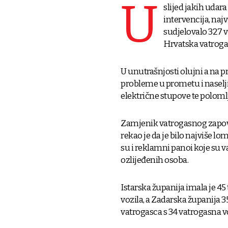
U
slijed jakih udara
intervencija, naj
sudjelovalo 327 va
Hrvatska vatroga
U unutrašnjosti olujni a na p
probleme u prometu i naselji
električne stupove te polomlj
Zamjenik vatrogasnog zapov
rekao je da je bilo najviše lom
su i reklamni panoi koje su v
ozlijeđenih osoba.
Istarska županija imala je 45
vozila, a Zadarska županija 3
vatrogasca s 34 vatrogasna v