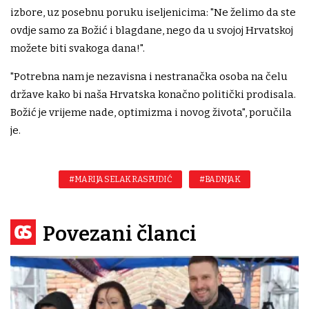
izbore, uz posebnu poruku iseljenicima: "Ne želimo da ste
ovdje samo za Božić i blagdane, nego da u svojoj Hrvatskoj
možete biti svakoga dana!".
"Potrebna nam je nezavisna i nestranačka osoba na čelu
države kako bi naša Hrvatska konačno politički prodisala.
Božić je vrijeme nade, optimizma i novog života", poručila
je.
#MARIJA SELAK RASPUDIĆ
#BADNJAK
Povezani članci