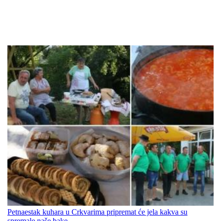
Petnaestak kuhara u Crkvarima pripremat će jela kakva su
spremale naše bake