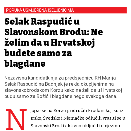
PORUKA USMJERENA ISELJENICIMA
Selak Raspudić u
Slavonskom Brodu: Ne
želim da u Hrvatskoj
budete samo za
blagdane
Nezavisna kandidatkinja za predsjednicu RH Marija
Selak Raspudić na Badnjak je rekla okupljenima na
slavonskobrodskom Korzu kako ne želi da u Hrvatskoj
budu samo za Božić i blagdane nego svakoga dana.
N
joj su se na Korzu pridružili Brođani koji su iz
Irske, Švedske i Njemačke odlučili vratiti se u
Slavonski Brod i aktivno uključiti u njezinu