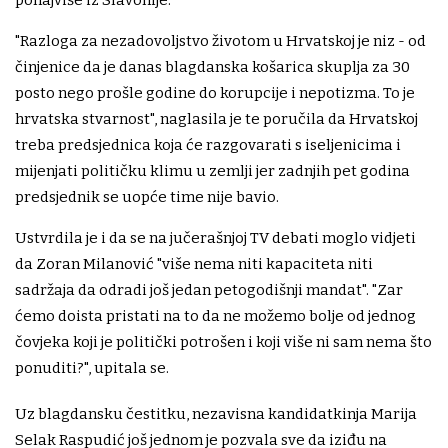
ponajviše iz Slavonije.
"Razloga za nezadovoljstvo životom u Hrvatskoj je niz - od
činjenice da je danas blagdanska košarica skuplja za 30
posto nego prošle godine do korupcije i nepotizma. To je
hrvatska stvarnost", naglasila je te poručila da Hrvatskoj
treba predsjednica koja će razgovarati s iseljenicima i
mijenjati političku klimu u zemlji jer zadnjih pet godina
predsjednik se uopće time nije bavio.
Ustvrdila je i da se na jučerašnjoj TV debati moglo vidjeti
da Zoran Milanović "više nema niti kapaciteta niti
sadržaja da odradi još jedan petogodišnji mandat". "Zar
ćemo doista pristati na to da ne možemo bolje od jednog
čovjeka koji je politički potrošen i koji više ni sam nema što
ponuditi?", upitala se.
Uz blagdansku čestitku, nezavisna kandidatkinja Marija
Selak Raspudić još jednom je pozvala sve da iziđu na