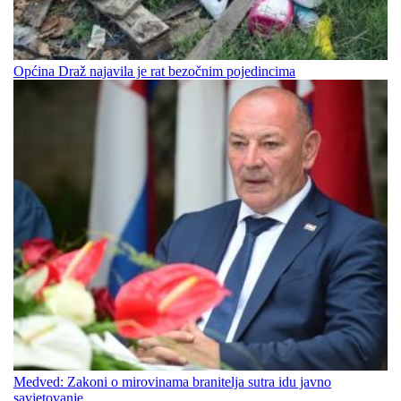
Općina Draž najavila je rat bezočnim pojedincima
Medved: Zakoni o mirovinama branitelja sutra idu javno
savjetovanje