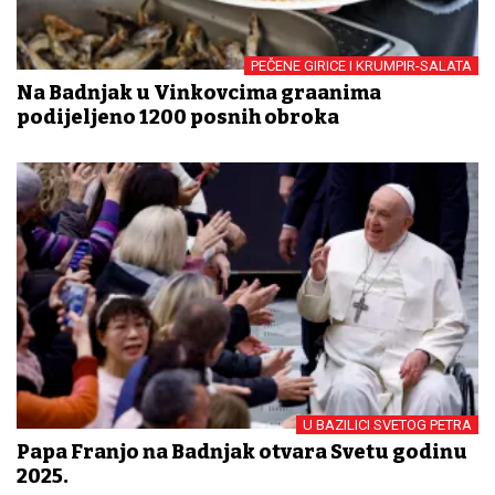
PEČENE GIRICE I KRUMPIR-SALATA
Na Badnjak u Vinkovcima građanima
podijeljeno 1200 posnih obroka
U BAZILICI SVETOG PETRA
Papa Franjo na Badnjak otvara Svetu godinu
2025.