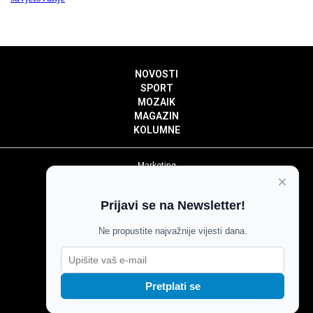
NOVOSTI
SPORT
MOZAIK
MAGAZIN
KOLUMNE
Marketing
×
Politika privatnosti
Politika kolačića
Prijavi se na Newsletter!
Impressum
Pravila prenošenja sadržaja
Ne propustite najvažnije vijesti dana.
Pravila komentiranja
Agroglas
Pretplati se
Copyright © Glas Slavonije 2024.