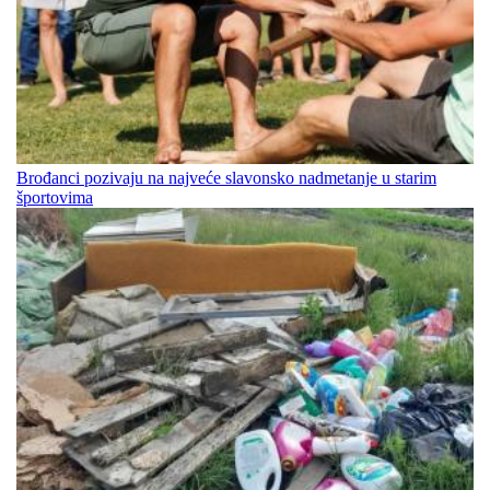
Brođanci pozivaju na najveće slavonsko nadmetanje u starim
športovima