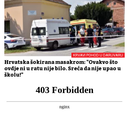
KRVAVI POHOD U DARUVARU
Hrvatska šokirana masakrom: "Ovakvo što
ovdje ni u ratu nije bilo. Sreća da nije upao u
školu!"