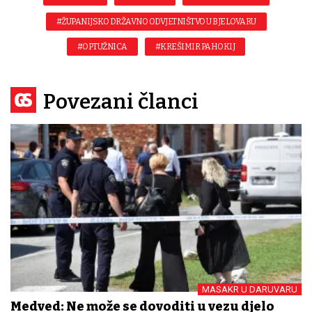
#ŽUPANIJSKO DRŽAVNO ODVJETNIŠTVO U BJELOVARU
#OPTUŽNICA
#KREŠIMIR PAHOKIJ
Povezani članci
MASAKR U DARUVARU
Medved: Ne može se dovoditi u vezu djelo