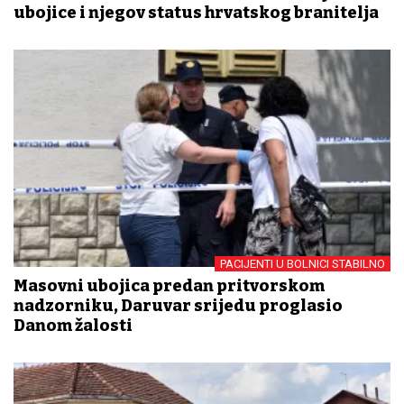
ubojice i njegov status hrvatskog branitelja
PACIJENTI U BOLNICI STABILNO
Masovni ubojica predan pritvorskom
nadzorniku, Daruvar srijedu proglasio
Danom žalosti