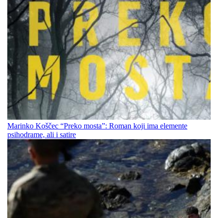
Marinko Koščec “Preko mosta”: Roman koji ima elemente
psihodrame, ali i satire