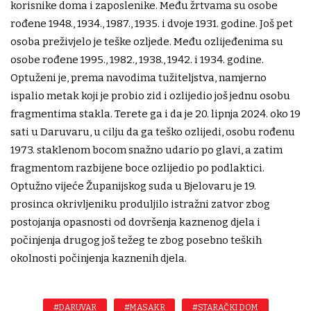
korisnike doma i zaposlenike. Među žrtvama su osobe
rođene 1948., 1934., 1987., 1935. i dvoje 1931. godine. Još pet
osoba preživjelo je teške ozljede. Među ozlijeđenima su
osobe rođene 1995., 1982., 1938., 1942. i 1934. godine.
Optuženi je, prema navodima tužiteljstva, namjerno
ispalio metak koji je probio zid i ozlijedio još jednu osobu
fragmentima stakla. Terete ga i da je 20. lipnja 2024. oko 19
sati u Daruvaru, u cilju da ga teško ozlijedi, osobu rođenu
1973. staklenom bocom snažno udario po glavi, a zatim
fragmentom razbijene boce ozlijedio po podlaktici.
Optužno vijeće Županijskog suda u Bjelovaru je 19.
prosinca okrivljeniku produljilo istražni zatvor zbog
postojanja opasnosti od dovršenja kaznenog djela i
počinjenja drugog još težeg te zbog posebno teških
okolnosti počinjenja kaznenih djela.
#DARUVAR
#MASAKR
#STARAČKI DOM