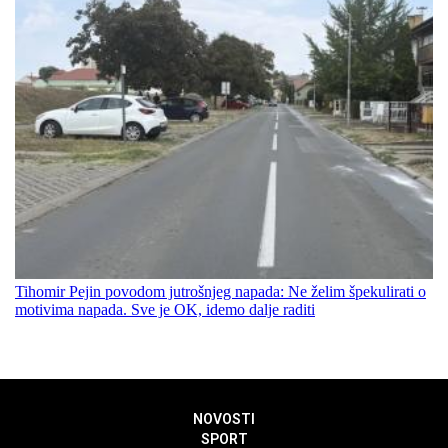
Tihomir Pejin povodom jutrošnjeg napada: Ne želim špekulirati o
motivima napada. Sve je OK, idemo dalje raditi
NOVOSTI
SPORT