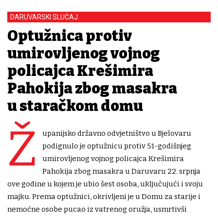
DARUVARSKI SLUČAJ
Optužnica protiv
umirovljenog vojnog
policajca Krešimira
Pahokija zbog masakra
u staračkom domu
Ž
upanijsko državno odvjetništvo u Bjelovaru
podignulo je optužnicu protiv 51-godišnjeg
umirovljenog vojnog policajca Krešimira
Pahokija zbog masakra u Daruvaru 22. srpnja
ove godine u kojem je ubio šest osoba, uključujući i svoju
majku. Prema optužnici, okrivljeni je u Domu za starije i
nemoćne osobe pucao iz vatrenog oružja, usmrtivši