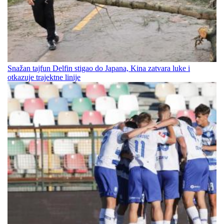
Snažan tajfun Delfin stigao do Japana, Kina zatvara luke i
otkazuje trajektne linije