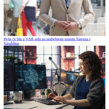
Pejin će biti u VAR sobi na nedjeljnom susretu Slavena i
Varaždina