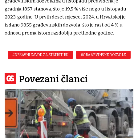
građevinskim dozvolama u listopadu predviđena je
gradnja 1857 stanova, što je 19,5 % više nego u listopadu
2023. godine. U prvih deset mjeseci 2024. u Hrvatskoj je
izdano 9855 građevinskih dozvola, što je rast od 4 % u
odnosu prema istom razdoblju prethodne godine.
#DRŽAVNI ZAVOD ZA STATISTIKU
#GRAĐEVINSKE DOZVOLE
Povezani članci