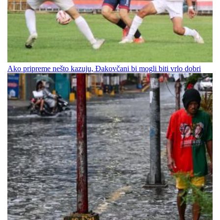
Ako pripreme nešto kazuju, Đakovčani bi mogli biti vrlo dobri