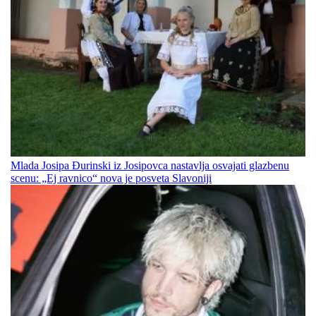
Mlada Josipa Đurinski iz Josipovca nastavlja osvajati glazbenu
scenu: „Ej ravnico“ nova je posveta Slavoniji