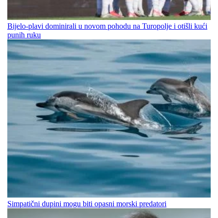
Bijelo-plavi dominirali u novom pohodu na Turopolje i otišli kući
punih ruku
Simpatični dupini mogu biti opasni morski predatori