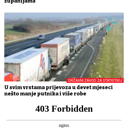
županijama
DRŽAVNI ZAVOD ZA STATISTIKU
U svim vrstama prijevoza u devet mjeseci
nešto manje putnika i više robe