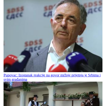
Pupovac: Izostanak reakcije na govor mržnje prijetnja je Srbima i
svim građanima