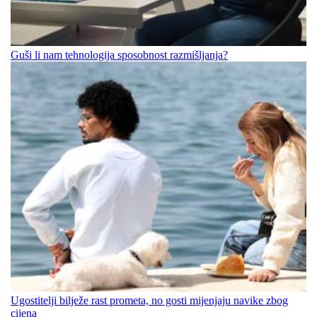
Guši li nam tehnologija sposobnost razmišljanja?
Ugostitelji bilježe rast prometa, no gosti mijenjaju navike zbog
cijena