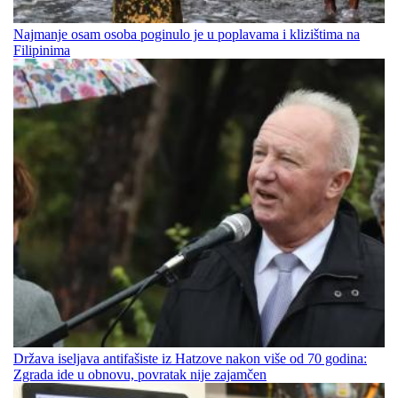
Najmanje osam osoba poginulo je u poplavama i klizištima na
Filipinima
Država iseljava antifašiste iz Hatzove nakon više od 70 godina:
Zgrada ide u obnovu, povratak nije zajamčen