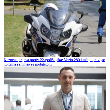
Kaznena prijava protiv 22-godišnjaka: Vozio 280 km/h, upravljao
nogama i snimao se mobitelom