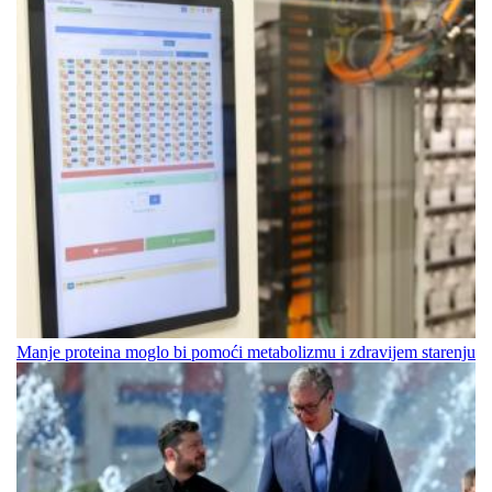
Manje proteina moglo bi pomoći metabolizmu i zdravijem starenju