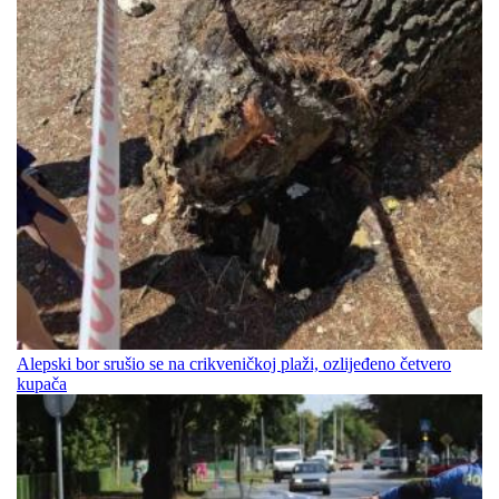
Alepski bor srušio se na crikveničkoj plaži, ozlijeđeno četvero
kupača