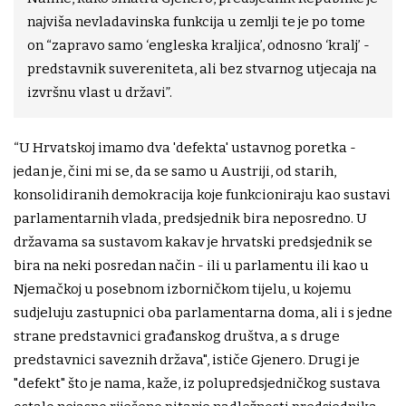
najviša nevladavinska funkcija u zemlji te je po tome
on “zapravo samo ‘engleska kraljica’, odnosno ‘kralj’ -
predstavnik suvereniteta, ali bez stvarnog utjecaja na
izvršnu vlast u državi”.
“U Hrvatskoj imamo dva 'defekta' ustavnog poretka -
jedan je, čini mi se, da se samo u Austriji, od starih,
konsolidiranih demokracija koje funkcioniraju kao sustavi
parlamentarnih vlada, predsjednik bira neposredno. U
državama sa sustavom kakav je hrvatski predsjednik se
bira na neki posredan način - ili u parlamentu ili kao u
Njemačkoj u posebnom izborničkom tijelu, u kojemu
sudjeluju zastupnici oba parlamentarna doma, ali i s jedne
strane predstavnici građanskog društva, a s druge
predstavnici saveznih država", ističe Gjenero. Drugi je
"defekt" što je nama, kaže, iz polupredsjedničkog sustava