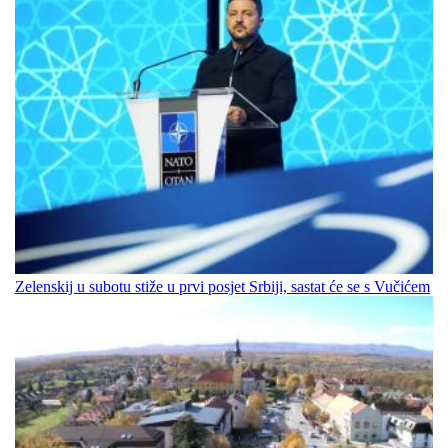
Zelenskij u subotu stiže u prvi posjet Srbiji, sastat će se s Vučićem