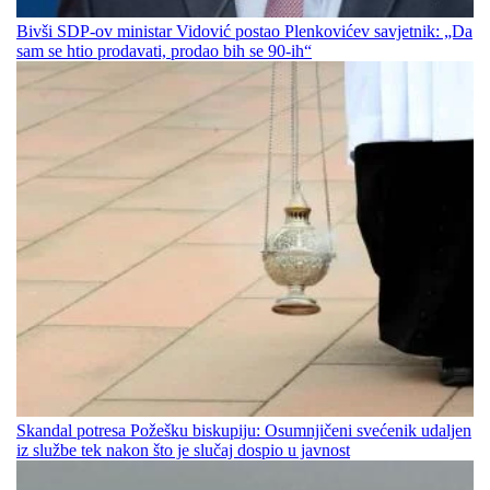
Bivši SDP-ov ministar Vidović postao Plenkovićev savjetnik: „Da
sam se htio prodavati, prodao bih se 90-ih“
Skandal potresa Požešku biskupiju: Osumnjičeni svećenik udaljen
iz službe tek nakon što je slučaj dospio u javnost