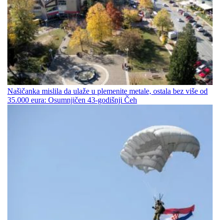
Našičanka mislila da ulaže u plemenite metale, ostala bez više od
35.000 eura: Osumnjičen 43-godišnji Čeh