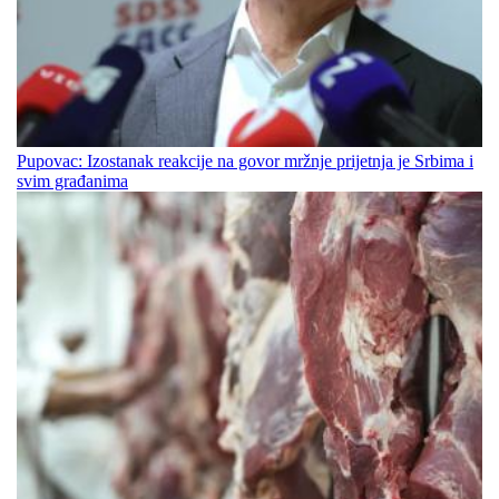
Pupovac: Izostanak reakcije na govor mržnje prijetnja je Srbima i
svim građanima