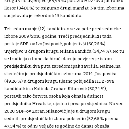
krugu vrlo uvjerljivo (65,93 %) porazio HDZ-ovu Jadranku
Kosor (34,01 %) te osigurao drugi mandat. Na tim izborima
sudjelovalo je rekordnih 13 kandidata.
Tek jedan manje (12) kandidirao se za pete predsjedničke
izbore 2009./2010. godine. Treći predsjednik RH tada
postaje SDP-ov Ivo Josipović, pobijedivši (60,26 %)
uvjerljivo u drugom krugu Milana Bandića (34,74 %). No tu
se tradicija o tome da birači daruju povjerenje istom
predsjedniku dva puta zaredom ipak završila. Naime, na
sljedećim je predsjedničkim izborima, 2014., Josipovića
(49,26 %) u drugom krugu tijesno pobijedila HDZ-ova
kandidatkinja Kolinda Grabar-Kitarović (50,74 %),
postavši tako četvrta osoba koja obnaša dužnost
predsjednika Hrvatske, ujedno i prva predsjednica. No već
2020. SDP-ov Zoran Milanović ju je u drugom krugu
sedmih predsjedničkih izbora pobijedio (52,66 % prema
47,34 %) te od 19. veljače te godine do danas obnaša