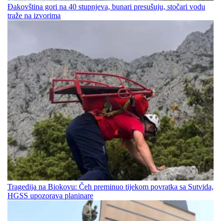
Đakovština gori na 40 stupnjeva, bunari presušuju, stočari vodu
traže na izvorima
Tragedija na Biokovu: Čeh preminuo tijekom povratka sa Sutvida,
HGSS upozorava planinare