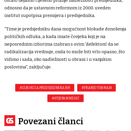
ostalo nejasno riješeno pitanje nadležnosti predsjednika,
odnosno da je ustavnom reformom iz 2000. uveden
institut supotpisa premijera i predsjednika.
“Time je predsjedniku dana mogućnost blokade donošenja
političkih odluka, a kada imate čovjeka koji je na
neposrednim izborima izabran s ovim 'defektom' da se
radikalizacija vrednuje, onda to može biti vrlo opasno, što
vidimo i sada, oko nadležnosti u obrani i u vanjskim
poslovima", zaključuje.
#IZBORI ZA PREDSJEDNIKA RH
#FRANJO TUĐMAN
#STJEPAN MESIĆ
Povezani članci