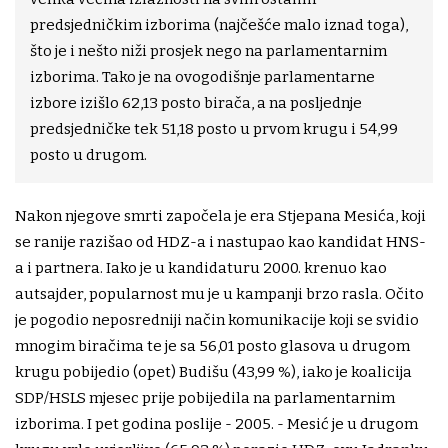
predsjedničkim izborima (najčešće malo iznad toga),
što je i nešto niži prosjek nego na parlamentarnim
izborima. Tako je na ovogodišnje parlamentarne
izbore izišlo 62,13 posto birača, a na posljednje
predsjedničke tek 51,18 posto u prvom krugu i 54,99
posto u drugom.
Nakon njegove smrti započela je era Stjepana Mesića, koji
se ranije razišao od HDZ-a i nastupao kao kandidat HNS-
a i partnera. Iako je u kandidaturu 2000. krenuo kao
autsajder, popularnost mu je u kampanji brzo rasla. Očito
je pogodio neposredniji način komunikacije koji se svidio
mnogim biračima te je sa 56,01 posto glasova u drugom
krugu pobijedio (opet) Budišu (43,99 %), iako je koalicija
SDP/HSLS mjesec prije pobijedila na parlamentarnim
izborima. I pet godina poslije - 2005. - Mesić je u drugom