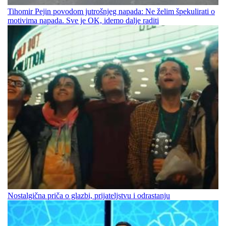
Tihomir Pejin povodom jutrošnjeg napada: Ne želim špekulirati o
motivima napada. Sve je OK, idemo dalje raditi
Nostalgična priča o glazbi, prijateljstvu i odrastanju