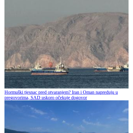
Hormuški tjesnac pred otvaranjem? Iran i Oman napreduju u
pregovorima, SAD uskoro očekuje dogovor