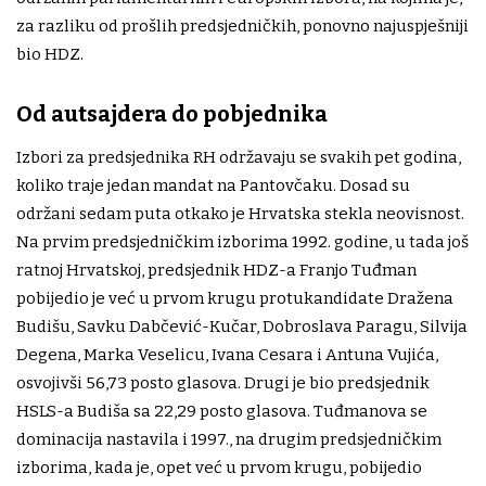
za razliku od prošlih predsjedničkih, ponovno najuspješniji
bio HDZ.
Od autsajdera do pobjednika
Izbori za predsjednika RH održavaju se svakih pet godina,
koliko traje jedan mandat na Pantovčaku. Dosad su
održani sedam puta otkako je Hrvatska stekla neovisnost.
Na prvim predsjedničkim izborima 1992. godine, u tada još
ratnoj Hrvatskoj, predsjednik HDZ-a Franjo Tuđman
pobijedio je već u prvom krugu protukandidate Dražena
Budišu, Savku Dabčević-Kučar, Dobroslava Paragu, Silvija
Degena, Marka Veselicu, Ivana Cesara i Antuna Vujića,
osvojivši 56,73 posto glasova. Drugi je bio predsjednik
HSLS-a Budiša sa 22,29 posto glasova. Tuđmanova se
dominacija nastavila i 1997., na drugim predsjedničkim
izborima, kada je, opet već u prvom krugu, pobijedio