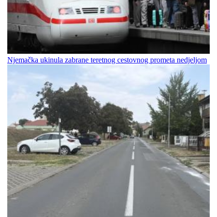
Njemačka ukinula zabrane teretnog cestovnog prometa nedjeljom