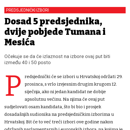
PREDSJEDNIČKI IZBORI
Dosad 5 predsjednika,
dvije pobjede Tuđmana i
Mesića
Očekuje se da će izlaznost na izbore ovaj put biti
između 40 i 50 posto
P
redsjednički će se izbori u Hrvatskoj održati 29.
prosinca, s vrlo izvjesnim drugim krugom 12.
siječnja, ako ni jedan kandidat ne dobije
apsolutnu većinu. Na njima će ovaj put
sudjelovati osam kandidata, što bi bio i prosjek
dosadašnjih sudionika na predsjedničkim izborima u
Hrvatskoj. Bit će to već treći izbori ove godine nakon
održanih parlamentarnih i europskih izbora, na kojima je,