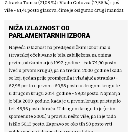
Zdravka Tomca (21,03 %) i Vladu Gotovca (17,56 %) s još
više - 61,41 posto glasova, čime je osigurao drugi mandat.
NIŽA IZLAZNOST OD
PARLAMENTARNIH IZBORA
Najveća izlaznost na predsjedničkim izborima u
Hrvatskoj očekivano je bila zabilježena na onima
prvim, održanima još 1992. godine - čak 74,90 posto
(već u prvom krugu), pa na trećim, 2000. godine (kada
se koji tjedan prije promijenila i vladajuća stranka) -
62,98 posto u prvom i 60,88 posto u drugom krugu te
u drugom krugu 2014. godine - 59,03 posto. Najmanja
je bila 2009. godine, kada je u prvom krugu pristupilo
tek 43,96 posto birača. U drugom krugu to je (osim
spomenute 2000.) u pravilu nešto više, pa ih je tada
izišlo 50,13 posto. Zapravo se oko tih 50 posto vrti
velika većina izlaznosti na svim ostalim