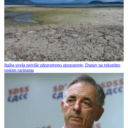
Italija uvela najviše zdravstveno upozorenje, Dunav na rekordno
niskim razinama