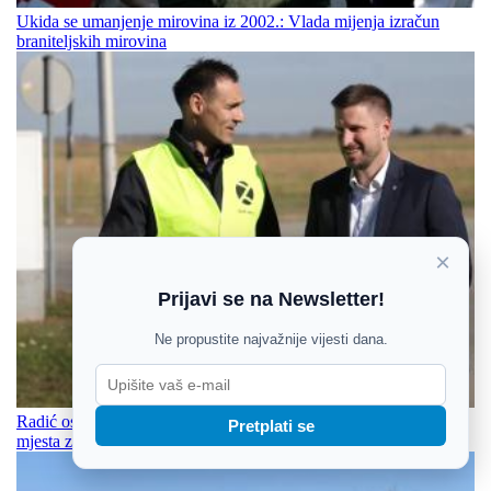
Ukida se umanjenje mirovina iz 2002.: Vlada mijenja izračun
braniteljskih mirovina
×
Prijavi se na Newsletter!
Ne propustite najvažnije vijesti dana.
Radić osudio napad na Pejina: „U Osijeku nema i ne smije biti
Pretplati se
mjesta za nasilje“