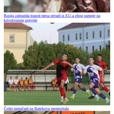
Rusija zabranila tranzit mesa peradi iz EU-a zbog sumnje na
krivotvorene potvrde
Četiri momčadi na Batekovu memorijalu