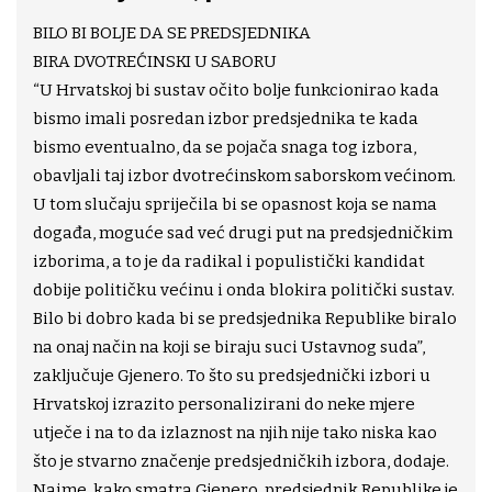
BILO BI BOLJE DA SE PREDSJEDNIKA
BIRA DVOTREĆINSKI U SABORU
“U Hrvatskoj bi sustav očito bolje funkcionirao kada
bismo imali posredan izbor predsjednika te kada
bismo eventualno, da se pojača snaga tog izbora,
obavljali taj izbor dvotrećinskom saborskom većinom.
U tom slučaju spriječila bi se opasnost koja se nama
događa, moguće sad već drugi put na predsjedničkim
izborima, a to je da radikal i populistički kandidat
dobije političku većinu i onda blokira politički sustav.
Bilo bi dobro kada bi se predsjednika Republike biralo
na onaj način na koji se biraju suci Ustavnog suda”,
zaključuje Gjenero. To što su predsjednički izbori u
Hrvatskoj izrazito personalizirani do neke mjere
utječe i na to da izlaznost na njih nije tako niska kao
što je stvarno značenje predsjedničkih izbora, dodaje.
Naime, kako smatra Gjenero, predsjednik Republike je