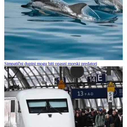
Simpatični dupini mogu biti opasni morski predatori