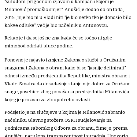
"suludom, prigodnom izjavom u kampanji kojom je
Milanović promašio smjer". Anušić je dodao da on tada,
2015., nije bio ni u Vladi niti "je bio netko tko je donosio bilo
kakve odluke", već je bio načelnik u Antunovcu.
Rekao je i da se još ne zna kada će se točno ni gdje
mimohod održati iduće godine.
Ponovno je najavio izmjene Zakona o službi u Oružanim
snagama i Zakona o obrani kako bi se "jasnije definirali"
odnosi između predsjednika Republike, ministra obrane i
Vlade. Smatra da dosadašnje stanje nije dobro za Oružane
snage, posebice zbog ponašanja predsjednika Milanovića,
kojeg je prozvao za zloupotrebu ovlasti.
Podsjetio je na slučajeve u kojima je Milanović zabranio
načelniku Glavnog stožera OSRH sudjelovanje na
sjednicama saborskog Odbora za obranu, čime je, prema
Anušiću, narušena transparentnost i suradnja. Upozorio