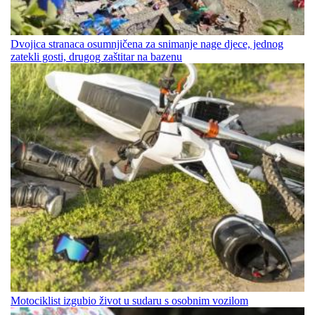
Dvojica stranaca osumnjičena za snimanje nage djece, jednog
zatekli gosti, drugog zaštitar na bazenu
Motociklist izgubio život u sudaru s osobnim vozilom