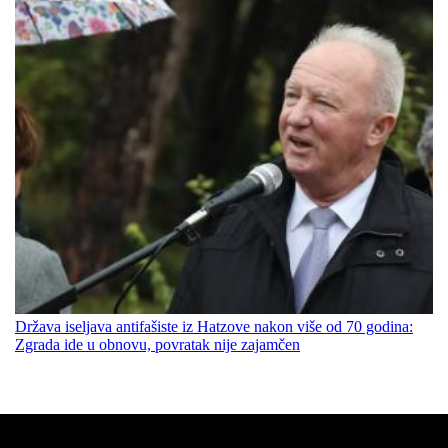
Država iseljava antifašiste iz Hatzove nakon više od 70 godina:
Zgrada ide u obnovu, povratak nije zajamčen