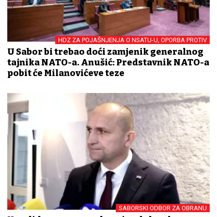
HDZ ZA POJAŠNJENJA O NSATU-U, OPORBA PROTIV
U Sabor bi trebao doći zamjenik generalnog
tajnika NATO-a. Anušić: Predstavnik NATO-a
pobit će Milanovićeve teze
SABORSKI ODBOR ZA OBRANU