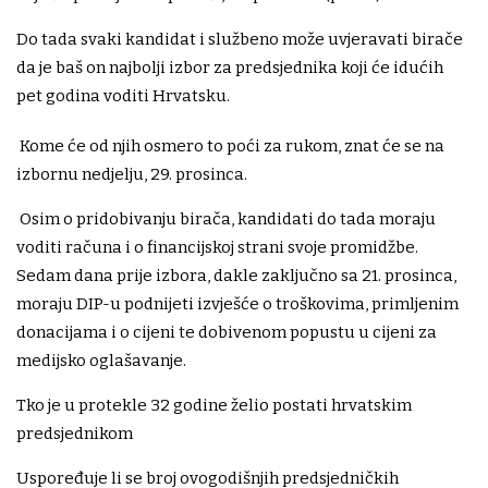
Do tada svaki kandidat i službeno može uvjeravati birače
da je baš on najbolji izbor za predsjednika koji će idućih
pet godina voditi Hrvatsku.
Kome će od njih osmero to poći za rukom, znat će se na
izbornu nedjelju, 29. prosinca.
Osim o pridobivanju birača, kandidati do tada moraju
voditi računa i o financijskoj strani svoje promidžbe.
Sedam dana prije izbora, dakle zaključno sa 21. prosinca,
moraju DIP-u podnijeti izvješće o troškovima, primljenim
donacijama i o cijeni te dobivenom popustu u cijeni za
medijsko oglašavanje.
Tko je u protekle 32 godine želio postati hrvatskim
predsjednikom
Uspoređuje li se broj ovogodišnjih predsjedničkih