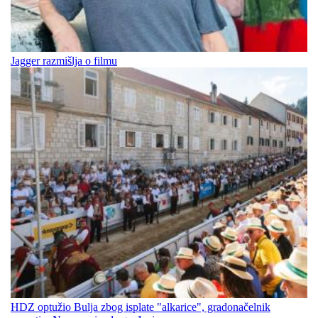
Jagger razmišlja o filmu
HDZ optužio Bulja zbog isplate "alkarice", gradonačelnik