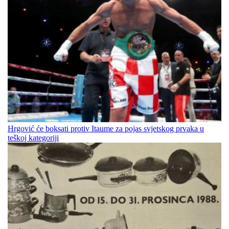
Hrgović će boksati protiv Itaume za pojas svjetskog prvaka u
teškoj kategoriji