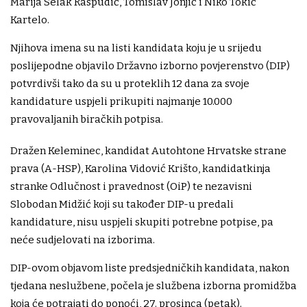
Marija Selak Raspudić, Tomislav Jonjić i Niko Tokić
Kartelo.
Njihova imena su na listi kandidata koju je u srijedu
poslijepodne objavilo Državno izborno povjerenstvo (DIP)
potvrdivši tako da su u proteklih 12 dana za svoje
kandidature uspjeli prikupiti najmanje 10.000
pravovaljanih biračkih potpisa.
Dražen Keleminec, kandidat Autohtone Hrvatske strane
prava (A-HSP), Karolina Vidović Krišto, kandidatkinja
stranke Odlučnost i pravednost (OiP) te nezavisni
Slobodan Midžić koji su također DIP-u predali
kandidature, nisu uspjeli skupiti potrebne potpise, pa
neće sudjelovati na izborima.
DIP-ovom objavom liste predsjedničkih kandidata, nakon
tjedana neslužbene, počela je službena izborna promidžba
koja će potrajati do ponoći, 27. prosinca (petak).