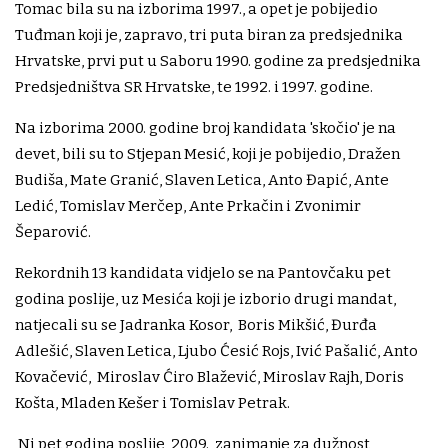
Tomac bila su na izborima 1997., a opet je pobijedio
Tuđman koji je, zapravo, tri puta biran za predsjednika
Hrvatske, prvi put u Saboru 1990. godine za predsjednika
Predsjedništva SR Hrvatske, te 1992. i 1997. godine.
Na izborima 2000. godine broj kandidata 'skočio' je na
devet, bili su to Stjepan Mesić, koji je pobijedio, Dražen
Budiša, Mate Granić, Slaven Letica, Anto Đapić, Ante
Ledić, Tomislav Merčep, Ante Prkačin i Zvonimir
Šeparović.
Rekordnih 13 kandidata vidjelo se na Pantovčaku pet
godina poslije, uz Mesića koji je izborio drugi mandat,
natjecali su se Jadranka Kosor, Boris Mikšić, Đurđa
Adlešić, Slaven Letica, Ljubo Ćesić Rojs, Ivić Pašalić, Anto
Kovačević, Miroslav Ćiro Blažević, Miroslav Rajh, Doris
Košta, Mladen Kešer i Tomislav Petrak.
Ni pet godina poslije, 2009., zanimanje za dužnost