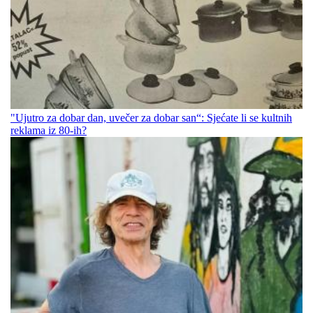
"Ujutro za dobar dan, uvečer za dobar san“: Sjećate li se kultnih
reklama iz 80-ih?