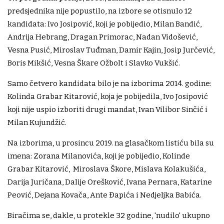
predsjednika nije popustilo, na izbore se otisnulo 12
kandidata: Ivo Josipović, koji je pobijedio, Milan Bandić,
Andrija Hebrang, Dragan Primorac, Nadan Vidošević,
Vesna Pusić, Miroslav Tuđman, Damir Kajin, Josip Jurčević,
Boris Mikšić, Vesna Škare Ožbolt i Slavko Vukšić.
Samo četvero kandidata bilo je na izborima 2014. godine:
Kolinda Grabar Kitarović, koja je pobijedila, Ivo Josipović
koji nije uspio izboriti drugi mandat, Ivan Vilibor Sinčić i
Milan Kujundžić.
Na izborima, u prosincu 2019. na glasačkom listiću bila su
imena: Zorana Milanovića, koji je pobijedio, Kolinde
Grabar Kitarović, Miroslava Škore, Mislava Kolakušića,
Darija Juričana, Dalije Orešković, Ivana Pernara, Katarine
Peović, Dejana Kovača, Ante Đapića i Nedjeljka Babića.
Biračima se, dakle, u protekle 32 godine, 'nudilo' ukupno