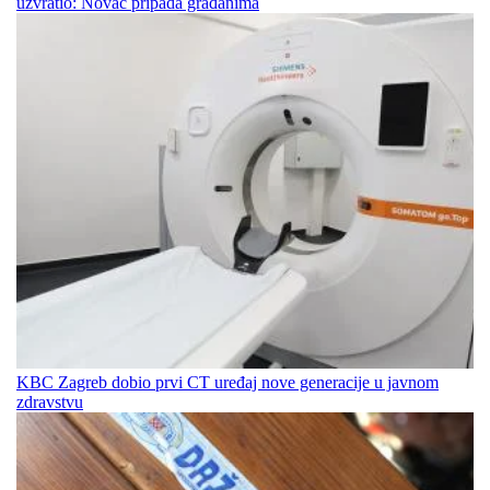
uzvratio: Novac pripada građanima
KBC Zagreb dobio prvi CT uređaj nove generacije u javnom
zdravstvu