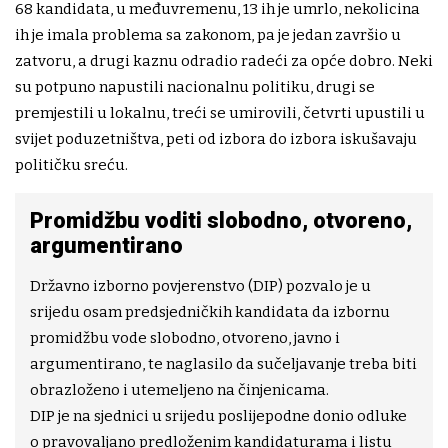
68 kandidata, u međuvremenu, 13 ih je umrlo, nekolicina
ih je imala problema sa zakonom, pa je jedan završio u
zatvoru, a drugi kaznu odradio radeći za opće dobro. Neki
su potpuno napustili nacionalnu politiku, drugi se
premjestili u lokalnu, treći se umirovili, četvrti upustili u
svijet poduzetništva, peti od izbora do izbora iskušavaju
političku sreću.
Promidžbu voditi slobodno, otvoreno,
argumentirano
Državno izborno povjerenstvo (DIP) pozvalo je u
srijedu osam predsjedničkih kandidata da izbornu
promidžbu vode slobodno, otvoreno, javno i
argumentirano, te naglasilo da sučeljavanje treba biti
obrazloženo i utemeljeno na činjenicama.
DIP je na sjednici u srijedu poslijepodne donio odluke
o pravovaljano predloženim kandidaturama i listu