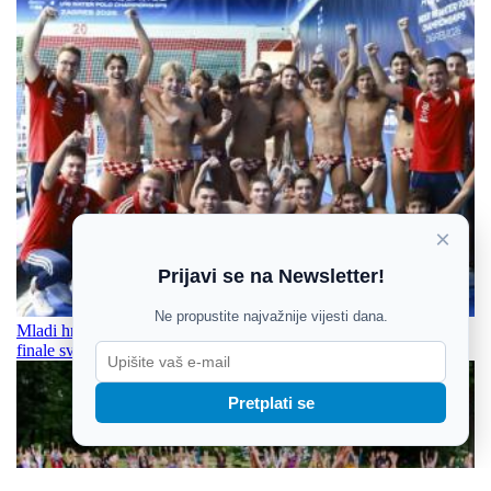
×
Prijavi se na Newsletter!
Ne propustite najvažnije vijesti dana.
Mladi hrvatski vaterpolisti svladali vršnjaki iz Srbije i izborili
finale svjetskog prvenstva
Pretplati se