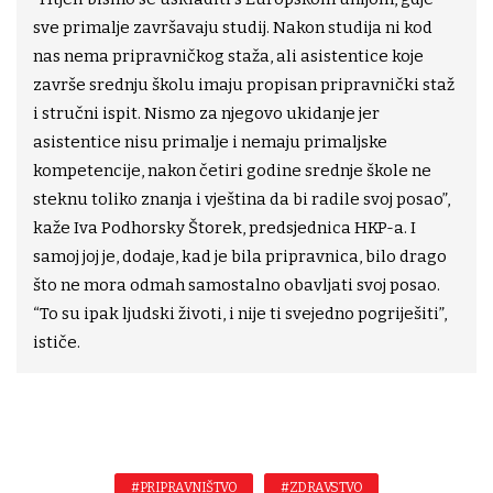
sve primalje završavaju studij. Nakon studija ni kod
nas nema pripravničkog staža, ali asistentice koje
završe srednju školu imaju propisan pripravnički staž
i stručni ispit. Nismo za njegovo ukidanje jer
asistentice nisu primalje i nemaju primaljske
kompetencije, nakon četiri godine srednje škole ne
steknu toliko znanja i vještina da bi radile svoj posao”,
kaže Iva Podhorsky Štorek, predsjednica HKP-a. I
samoj joj je, dodaje, kad je bila pripravnica, bilo drago
što ne mora odmah samostalno obavljati svoj posao.
“To su ipak ljudski životi, i nije ti svejedno pogriješiti”,
ističe.
#PRIPRAVNIŠTVO
#ZDRAVSTVO