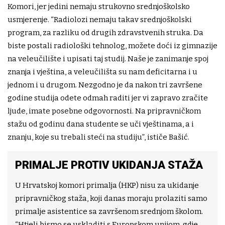
Komori, jer jedini nemaju strukovno srednjoškolsko
usmjerenje. “Radiolozi nemaju takav srednjoškolski
program, za razliku od drugih zdravstvenih struka. Da
biste postali radiološki tehnolog, možete doći iz gimnazije
na veleučilište i upisati taj studij. Naše je zanimanje spoj
znanja i vještina, a veleučilišta su nam deficitarna i u
jednom i u drugom. Nezgodno je da nakon tri završene
godine studija odete odmah raditi jer vi zapravo zračite
ljude, imate posebne odgovornosti. Na pripravničkom
stažu od godinu dana studente se uči vještinama, a i
znanju, koje su trebali steći na studiju”, ističe Bašić.
PRIMALJE PROTIV UKIDANJA STAŽA
U Hrvatskoj komori primalja (HKP) nisu za ukidanje
pripravničkog staža, koji danas moraju prolaziti samo
primalje asistentice sa završenom srednjom školom.
“Htjeli bismo se uskladiti s Europskom unijom, gdje