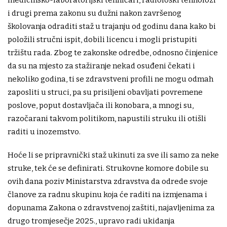
medicinsko-laboratorijski tehničari, radiološki tehnolozi
i drugi prema zakonu su dužni nakon završenog
školovanja odraditi staž u trajanju od godinu dana kako bi
položili stručni ispit, dobili licencu i mogli pristupiti
tržištu rada. Zbog te zakonske odredbe, odnosno činjenice
da su na mjesto za stažiranje nekad osuđeni čekati i
nekoliko godina, ti se zdravstveni profili ne mogu odmah
zaposliti u struci, pa su prisiljeni obavljati povremene
poslove, poput dostavljača ili konobara, a mnogi su,
razočarani takvom politikom, napustili struku ili otišli
raditi u inozemstvo.
Hoće li se pripravnički staž ukinuti za sve ili samo za neke
struke, tek će se definirati. Strukovne komore dobile su
ovih dana poziv Ministarstva zdravstva da odrede svoje
članove za radnu skupinu koja će raditi na izmjenama i
dopunama Zakona o zdravstvenoj zaštiti, najavljenima za
drugo tromjesečje 2025., upravo radi ukidanja