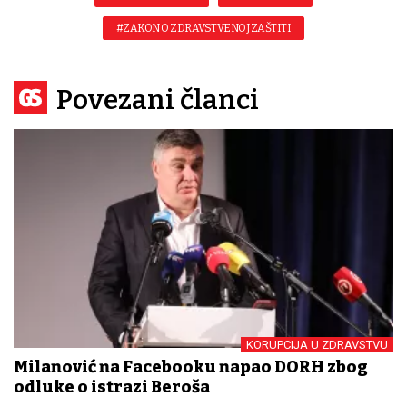
#ZAKON O ZDRAVSTVENOJ ZAŠTITI
Povezani članci
KORUPCIJA U ZDRAVSTVU
Milanović na Facebooku napao DORH zbog
odluke o istrazi Beroša