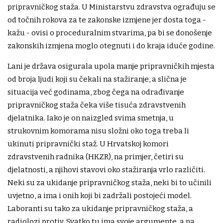
pripravničkog staža. U Ministarstvu zdravstva ograđuju se
od točnih rokova za te zakonske izmjene jer dosta toga -
kažu - ovisi o proceduralnim stvarima, pa bi se donošenje
zakonskih izmjena moglo otegnuti i do kraja iduće godine.
Lani je država osigurala upola manje pripravničkih mjesta
od broja ljudi koji su čekali na stažiranje, a slična je
situacija već godinama, zbog čega na odrađivanje
pripravničkog staža čeka više tisuća zdravstvenih
djelatnika. Iako je on naizgled svima smetnja, u
strukovnim komorama nisu složni oko toga treba li
ukinuti pripravnički staž. U Hrvatskoj komori
zdravstvenih radnika (HKZR), na primjer, četiri su
djelatnosti, a njihovi stavovi oko stažiranja vrlo različiti.
Neki su za ukidanje pripravničkog staža, neki bi to učinili
uvjetno, a ima i onih koji bi zadržali postojeći model.
Laboranti su tako za ukidanje pripravničkog staža, a
radiolozi protiv. Svatko tu ima svoje argumente, a na