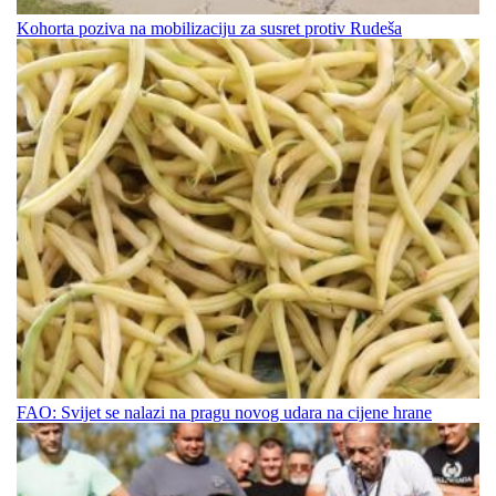
Kohorta poziva na mobilizaciju za susret protiv Rudeša
FAO: Svijet se nalazi na pragu novog udara na cijene hrane