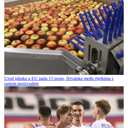
Urod jabuka u EU pada 15 posto, Hrvatska među rijetkima s
rastom proizvodnje