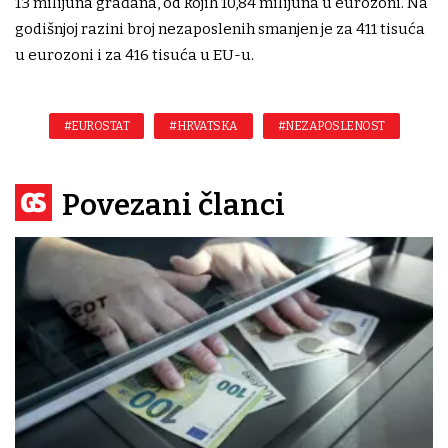
13 milijuna građana, od kojih 10,84 milijuna u eurozoni. Na
godišnjoj razini broj nezaposlenih smanjen je za 411 tisuća
u eurozoni i za 416 tisuća u EU-u.
#EUROSTAT
#HRVATSKA
#NEZAPOSLENOST
Povezani članci