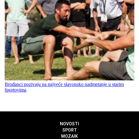
Brođanci pozivaju na najveće slavonsko nadmetanje u starim
športovima
NOVOSTI
SPORT
MOZAIK