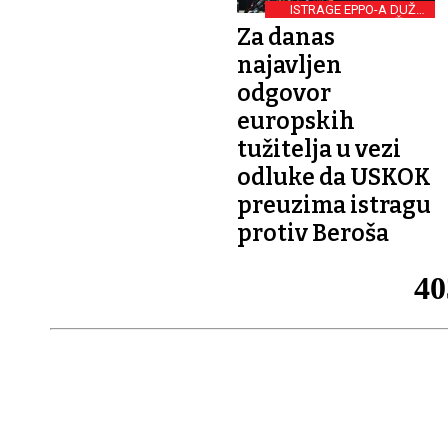
ISTRAGE EPPO-A DUŽE I
OPSEŽNIJE
Za danas
najavljen
odgovor
europskih
tužitelja u vezi
odluke da USKOK
preuzima istragu
protiv Beroša