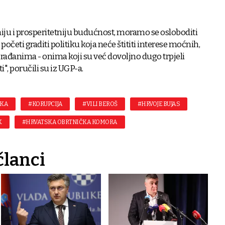
niju i prosperitetniju budućnost, moramo se osloboditi
početi graditi politiku koja neće štititi interese moćnih,
građanima - onima koji su već dovoljno dugo trpjeli
", poručili su iz UGP-a.
IKA
#KORUPCIJA
#VILI BEROŠ
#HRVOJE BUJAS
K
#HRVATSKA OBRTNIČKA KOMORA
članci