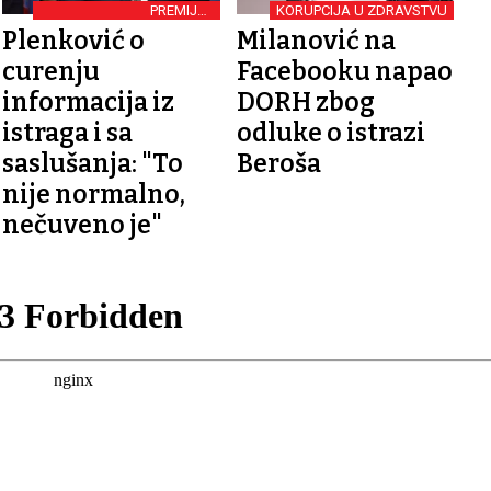
PREMIJER
KORUPCIJA U ZDRAVSTVU
NEZADOVOLJAN
Plenković o
Milanović na
MEDIJIMA
curenju
Facebooku napao
informacija iz
DORH zbog
istraga i sa
odluke o istrazi
saslušanja: "To
Beroša
nije normalno,
nečuveno je"