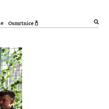
ne
Osmrtnice