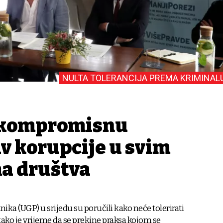
NULTA TOLERANCIJA PREMA KRIMINAL
skompromisnu
v korupcije u svim
a društva
ika (UGP) u srijedu su poručili kako neće tolerirati
kako je vrijeme da se prekine praksa kojom se