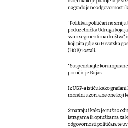
Ističu kako je pitanje koje si 
nagrađuje neodgovornost i k
“Politika i političari ne smij
poduzetnička Udruga koja ja
svim segmentima društva", i
koji pita gdje su Hrvatska 
(HOK) i ostali.
"Suspendirajte korumpirane p
poručio je Bujas.
Iz UGP-a ističu kako građani 
moralni uzori, a ne one koji ko
Smatraju i kako je nužno od
istragama ili optužbama za k
odgovornosti političara te uv