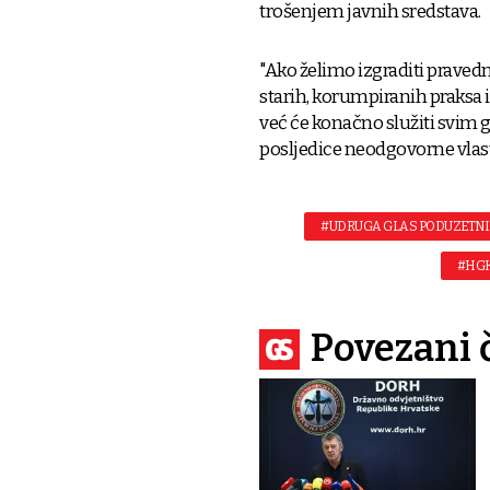
trošenjem javnih sredstava.
"Ako želimo izgraditi praved
starih, korumpiranih praksa i 
već će konačno služiti svim 
posljedice neodgovorne vlasti
#UDRUGA GLAS PODUZETN
#HG
Povezani 