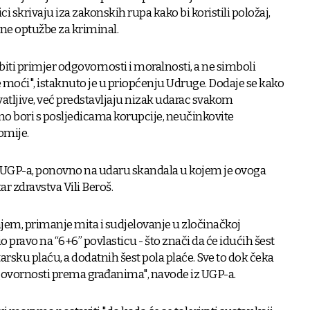
 skrivaju iza zakonskih rupa kako bi koristili položaj,
ljne optužbe za kriminal.
bi biti primjer odgovornosti i moralnosti, a ne simboli
e moći", istaknuto je u priopćenju Udruge. Dodaje se kako
vatljive, već predstavljaju nizak udarac svakom
o bori s posljedicama korupcije, neučinkovite
omije.
iz UGP-a, ponovno na udaru skandala u kojem je ovoga
ar zdravstva Vili Beroš.
jem, primanje mita i sudjelovanje u zločinačkoj
tio pravo na “6+6” povlasticu - što znači da će idućih šest
rsku plaću, a dodatnih šest pola plaće. Sve to dok čeka
dgovornosti prema građanima", navode iz UGP-a.