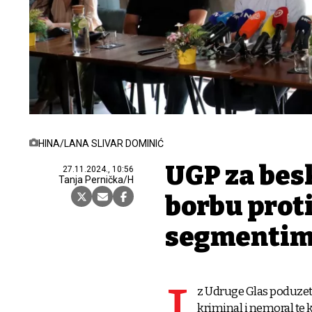
HINA/LANA SLIVAR DOMINIĆ
UGP za be
27.11.2024., 10:56
Tanja Pernička/H
borbu proti
segmentim
z Udruge Glas poduzetn
kriminal i nemoral te 