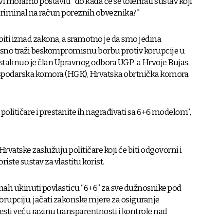
svi moramo postaviti "do kada će se tolerirati sustav koji
riminal na račun poreznih obveznika?"
u biti iznad zakona, a sramotno je da smo jedina
sno traži beskompromisnu borbu protiv korupcije u
staknuo je član Upravnog odbora UGP-a Hrvoje Bujas,
gospodarska komora (HGK), Hrvatska obrtnička komora
olitičare i prestanite ih nagrađivati sa 6+6 modelom”,
Hrvatske zaslužuju političare koji će biti odgovorni i
riste sustav za vlastitu korist.
mah ukinuti povlasticu “6+6” za sve dužnosnike pod
orupciju, jačati zakonske mjere za osiguranje
esti veću razinu transparentnosti i kontrole nad