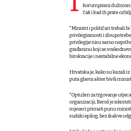
I
korumpirani dužnosnici
čak i kad ih prate ozbi
"Ministri i političari trebali 
privilegiranosti i zloupotreb
privilegije nisu samo neprih
građaninu koji se svakodnevn
birokracije i nestabilne ekon
Hrvatska je, kako su kazali 
puta glavni akter bivši minist
"Optužen za trgovanje utjeca
organizaciji, Beroš je iskoris
mjeseci primati punu minista
sudski epilog, bez ikakve o