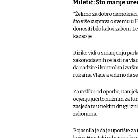
Miletić: Što manje ure
"Želimo za dobro demokracije
što više rasprava o svemu u
donositi bilo kakvi zakoni. 
kazao je.
Rizike vidi u smanjenju par
zakonodavnih ovlasti na vla
da nadzire i kontrolira izvrš
rukama Vlade a vidimo da se P
Za razliku od oporbe, Danije
ocjenjujući to nužnim za fu
zasjeda te u nekim drugi iz
zakonima.
Pojasnila je da je uporište z
kojeg Hrvatski sabor može na