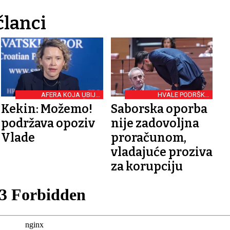
članci
AFERA KOJA UBIJA
HVALE PODRŠKU
GRAĐANE
POTREBITIMA
Kekin: Možemo!
Saborska oporba
podržava opoziv
nije zadovoljna
Vlade
proračunom,
vladajuće proziva
za korupciju