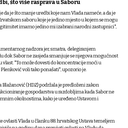
dbi, što više rasprava u Saboru
 da je što manje uredbi koje nam Vlada nameće, a da je
 Hrvatskom saboru koje je jedino mjesto u kojem se mogu
Legitimitet imamo jedino mi izabrani narodni zastupnici",
lamentarnog nadzora jer, smatra, delegiranjem
du dok Sabor ne zasjeda smanjuje se njegova mogućnost
nu vlast. "To može dovesti do koncentracije moći u
lenković voli tako ponašati", upozorio je.
la Blažanović (HDZ) podržala je predloženi zakon
nkcioniranje gospodarstva u razdobljima kada Sabor ne
nimnim okolnostima, kako je uređeno Ustavom i
a te ovlasti Vlada u članku 88. hrvatskog Ustava temeljem
jviše na godinu dana prenijeti ovlasti na Vladu da