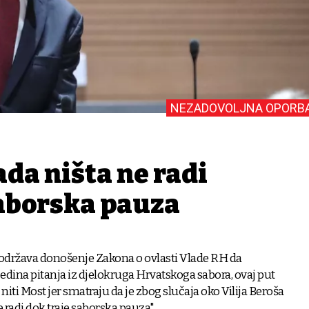
NEZADOVOLJNA OPORB
ada ništa ne radi
saborska pauza
održava donošenje Zakona o ovlasti Vlade RH da
dina pitanja iz djelokruga Hrvatskoga sabora, ovaj put
 niti Most jer smatraju da je zbog slučaja oko Vilija Beroša
e radi dok traje saborska pauza".