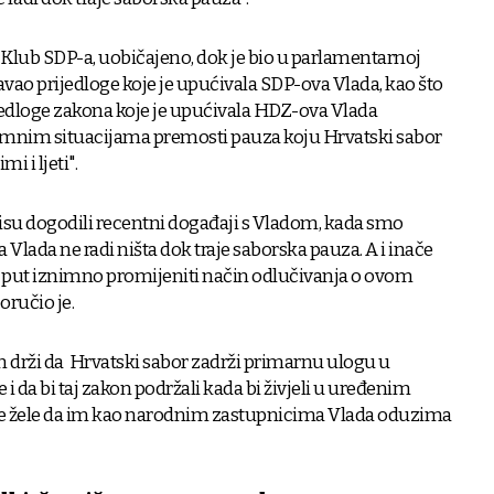
e Klub SDP-a, uobičajeno, dok je bio u parlamentarnoj
vao prijedloge koje je upućivala SDP-ova Vlada, kao što
rijedloge zakona koje je upućivala HDZ-ova Vlada
znimnim situacijama premosti pauza koju Hrvatski sabor
 i ljeti".
e nisu dogodili recentni događaji s Vladom, kada smo
a Vlada ne radi ništa dok traje saborska pauza. A i inače
 put iznimno promijeniti način odlučivanja o ovom
oručio je.
m drži da Hrvatski sabor zadrži primarnu ulogu u
i da bi taj zakon podržali kada bi živjeli u uređenim
ne žele da im kao narodnim zastupnicima Vlada oduzima