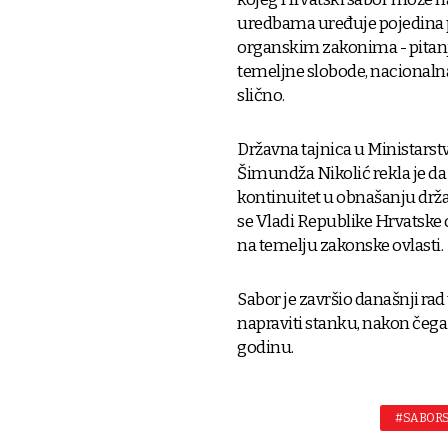
uredbama uređuje pojedina pi
organskim zakonima - pitanj
temeljne slobode, nacionalna
slično.
Državna tajnica u Ministarst
Šimundža Nikolić rekla je da
kontinuitet u obnašanju držav
se Vladi Republike Hrvatske 
na temelju zakonske ovlasti.
Sabor je završio današnji rad 
napraviti stanku, nakon čega ć
godinu.
#SABORS