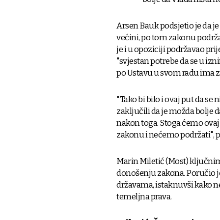
Arsen Bauk podsjetio je da j
većini, po tom zakonu podrža
je i u opoziciji podržavao p
"svjestan potrebe da se u i
po Ustavu u svom radu ima zimi
"Tako bi bilo i ovaj put da s
zaključili da je možda bolje d
nakon toga. Stoga ćemo ovaj
zakonu i nećemo podržati", p
Marin Miletić (Most) ključni
donošenju zakona. Poručio je 
državama, istaknuvši kako 
temeljna prava.