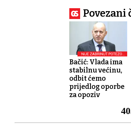
Povezani 
NIJE ZABRINUT POTEZOM
OPORBE
Bačić: Vlada ima
stabilnu većinu,
odbit ćemo
prijedlog oporbe
za opoziv