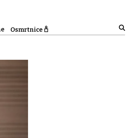
ne
Osmrtnice