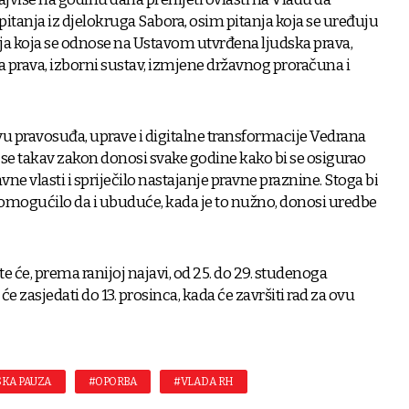
tanja iz djelokruga Sabora, osim pitanja koja se uređuju
a koja se odnose na Ustavom utvrđena ljudska prava,
 prava, izborni sustav, izmjene državnog proračuna i
vu pravosuđa, uprave i digitalne transformacije Vedrana
 se takav zakon donosi svake godine kako bi se osigurao
ne vlasti i spriječilo nastajanje pravne praznine. Stoga bi
omogućilo da i ubuduće, kada je to nužno, donosi uredbe
te će, prema ranijoj najavi, od 25. do 29. studenoga
e zasjedati do 13. prosinca, kada će završiti rad za ovu
KA PAUZA
#OPORBA
#VLADA RH