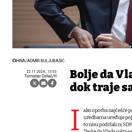
HINA/ADMIR BULJUBAŠIĆ
Bolje da Vl
22.11.2024., 13:03
Tomislav Delač/H
dok traje 
I
ako oporba najčešće p
uredbama uređuje poje
to nisu podržali ni SDP
"bolje da Vlada ništa n