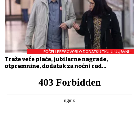
POČELI PREGOVORI O DODATKU TKU-U U JAVNIM
SLUŽBAMA
Traže veće plaće, jubilarne nagrade,
otpremnine, dodatak za noćni rad...