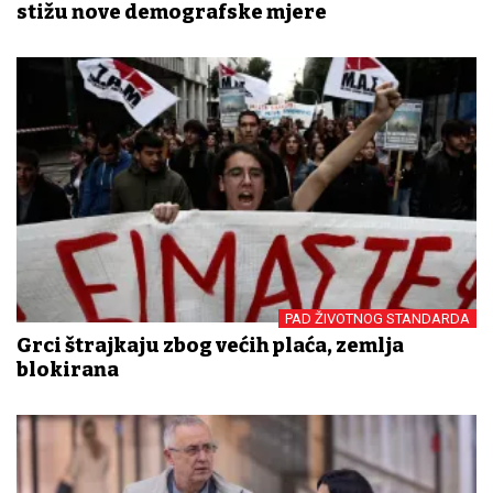
stižu nove demografske mjere
PAD ŽIVOTNOG STANDARDA
Grci štrajkaju zbog većih plaća, zemlja
blokirana