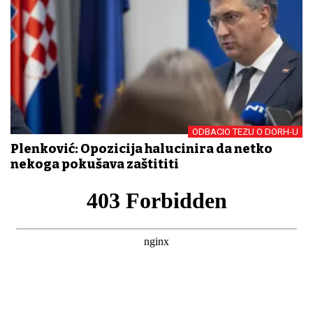
ODBACIO TEZU O DORH-U
Plenković: Opozicija halucinira da netko
nekoga pokušava zaštititi