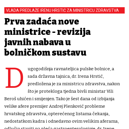
VLADA PREDLAŽE IRENU HRSTIĆ ZA MINISTRICU ZDRAVSTVA
Prva zadaća nove
ministrice - revizija
javnih nabava u
bolničkom sustavu
D
ugogodišnja ravnateljica pulske bolnice, a
sada državna tajnica, dr. Irena Hrstić,
predložena je za ministricu zdravstva, nakon
što je protekloga tjedna bivši ministar Vili
Beroš uhićen i smijenjen. Tako je šest dana od izbijanja
velike afere premijer Andrej Plenković probleme
hrvatskog zdravstva, opterećenog listama čekanja,
nedostatkom kadra i odnedavno ovim velikim aferama,
odlučio staviti na pleća gastroenterologinje, dr. Irene