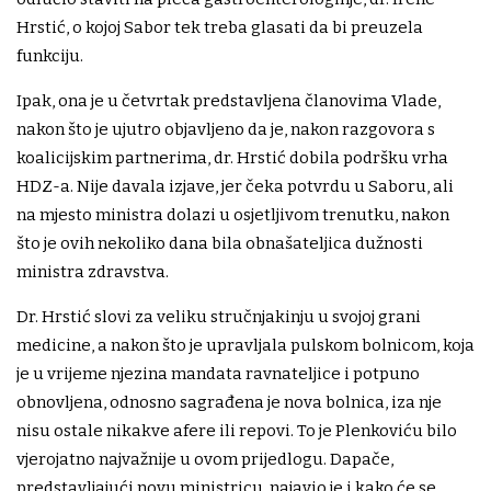
Hrstić, o kojoj Sabor tek treba glasati da bi preuzela
funkciju.
Ipak, ona je u četvrtak predstavljena članovima Vlade,
nakon što je ujutro objavljeno da je, nakon razgovora s
koalicijskim partnerima, dr. Hrstić dobila podršku vrha
HDZ-a. Nije davala izjave, jer čeka potvrdu u Saboru, ali
na mjesto ministra dolazi u osjetljivom trenutku, nakon
što je ovih nekoliko dana bila obnašateljica dužnosti
ministra zdravstva.
Dr. Hrstić slovi za veliku stručnjakinju u svojoj grani
medicine, a nakon što je upravljala pulskom bolnicom, koja
je u vrijeme njezina mandata ravnateljice i potpuno
obnovljena, odnosno sagrađena je nova bolnica, iza nje
nisu ostale nikakve afere ili repovi. To je Plenkoviću bilo
vjerojatno najvažnije u ovom prijedlogu. Dapače,
predstavljajući novu ministricu, najavio je i kako će se,