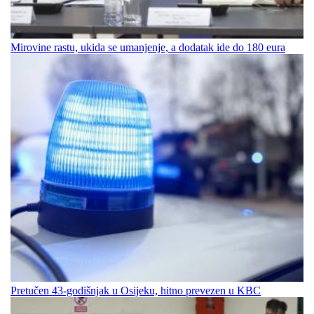
Mirovine rastu, ukida se umanjenje, a dodatak ide do 180 eura
Pretučen 43-godišnjak u Osijeku, hitno prevezen u KBC