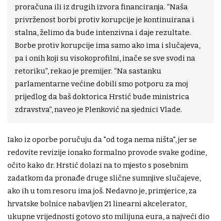
proračuna ili iz drugih izvora financiranja. “Naša
privrženost borbi protiv korupcije je kontinuirana i
stalna, želimo da bude intenzivna i daje rezultate.
Borbe protiv korupcije ima samo ako ima i slučajeva,
pa i onih koji su visokoprofilni, inače se sve svodi na
retoriku”, rekao je premijer. “Na sastanku
parlamentarne većine dobili smo potporu za moj
prijedlog da baš doktorica Hrstić bude ministrica
zdravstva”, naveo je Plenković na sjednici Vlade.
Iako iz oporbe poručuju da "od toga nema ništa", jer se
redovite revizije ionako formalno provode svake godine,
očito kako dr. Hrstić dolazi na to mjesto s posebnim
zadatkom da pronađe druge slične sumnjive slučajeve,
ako ih u tom resoru ima još. Nedavno je, primjerice, za
hrvatske bolnice nabavljen 21 linearni akcelerator,
ukupne vrijednosti gotovo sto milijuna eura, a najveći dio