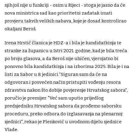
njih još nije u funkciji - osim u Rijeci - stoga je jasno da će
nova ministrica sad kao prioritetni zadatak imati
provjeru takvih velikih nabava, koje je dosad kontrolirao
okaljani Beroš.
Irena Hrstić članica je HDZ-a i bila je kandidatkinja te
stranke za županicu u Istri 2021. godine, kad je bila treća
po broju glasova, a da Beroš nije uhićen, vjerojatno bi
ponovno bila kandidatkinja i na izborima 2025. Bila je i na
listi za Sabor u 8. jedinici.“Siguran sam da će na
odgovoran i posvećen način pristupiti vođenju resora
zdravstva nakon što dobije povjerenje Hrvatskog sabora",
poručio je premijer. "Već sam uputio prijedlog
predsjedniku Hrvatskog sabora da prođemo saborsku
proceduru, preko odbora do izglasavanja na plenarnoj
sjednici", rekao je Plenković u uvodnom dijelu sjednice
Vlade.