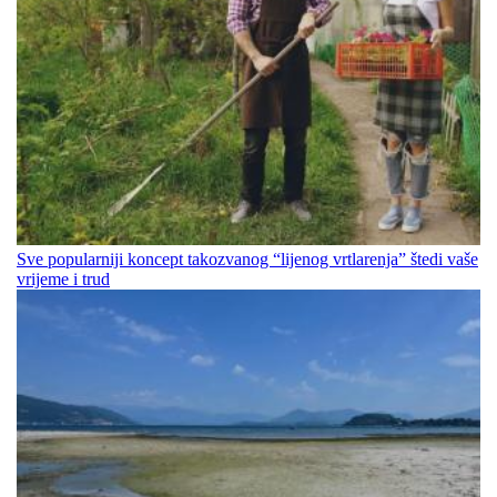
Sve popularniji koncept takozvanog “lijenog vrtlarenja” štedi vaše
vrijeme i trud