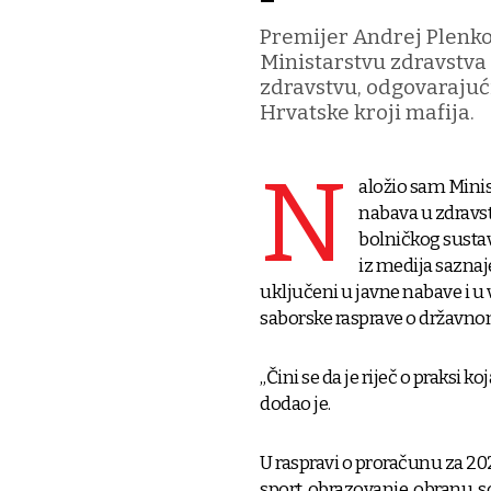
Premijer Andrej Plenkov
Ministarstvu zdravstva
zdravstvu, odgovarajuć
Hrvatske kroji mafija.
N
aložio sam Minis
nabava u zdravs
bolničkog sustava
iz medija saznajem
uključeni u javne nabave i u
saborske rasprave o državn
„Čini se da je riječ o praksi k
dodao je.
U raspravi o proračunu za 20
sport, obrazovanje, obranu, s