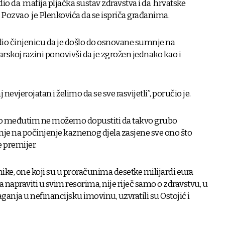
o da mafija pljačka sustav zdravstva i da hrvatske
. Pozvao je Plenkovića da se ispriča građanima.
dio činjenicu da je došlo do osnovane sumnje na
arskoj razini ponovivši da je zgrožen jednako kao i
nevjerojatan i želimo da se sve rasvijetli”, poručio je.
ilo međutim ne možemo dopustiti da takvo grubo
mnje na počinjenje kaznenog djela zasjene sve ono što
 premijer.
dnike, one koji su u proračunima desetke milijardi eura
ba napraviti u svim resorima, nije riječ samo o zdravstvu, u
aganja u nefinancijsku imovinu, uzvratili su Ostojić i