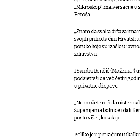
„Mikroskop”, malverzacije u z
Beroša.
„Znam da svaka država ima maf
svojih prihoda čini Hrvatsku
poruke koje su izašle u javno
zdravstvu.
I Sandra Benčić (Možemo!) us
podsjetivši da već četiri god
u privatne džepove.
„Ne možete reći da niste znal
županijama bolnice i dali Ber
posto više ”, kazala je.
Koliko je u proračunu ukalkuli