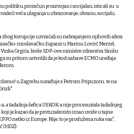
politiku, proračun je razvojan i socijalan, isticali su u
valeći veća ulaganja u obrazovanje, obranu, socijalu,
zbog korupcije uzvraćali su nabrajanjem njihovih afera
isačko-moslavačku županicu Marinu Lovrić Merzel,
Vinka Grgića, bivše SDP-ove ministre zdravstva Sinišu
jega su pritom ustvrdili da je kod nabave ECMO uređaja
zderom.
 Možemo! u Zagrebu surađuje s Petrom Pripuzom, te na
izli".
a, a tadašnja šefica USKOK-a nije procesuirala tadašnjeg
koji je kazao da je protuzakonito imao uvide u tajne
 EPPO netko iz Europe. Nije, to je produžena ruka vas",
ć (HDZ).