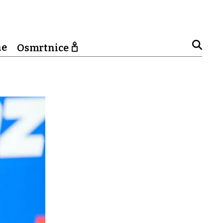
ne
Osmrtnice