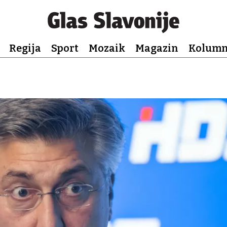
Regija
Sport
Mozaik
Magazin
Kolum