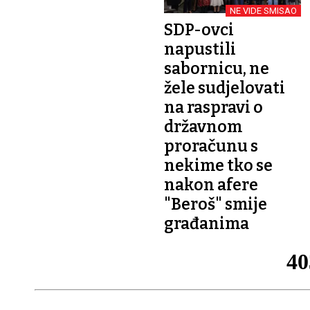
NE VIDE SMISAO
SDP-ovci
napustili
sabornicu, ne
žele sudjelovati
na raspravi o
državnom
proračunu s
nekime tko se
nakon afere
"Beroš" smije
građanima