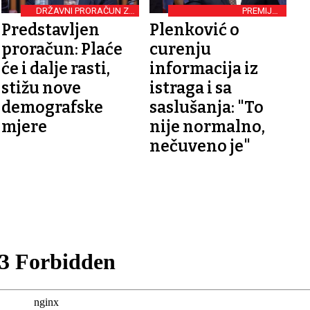
DRŽAVNI PRORAČUN ZA
PREMIJER
2025.
NEZADOVOLJAN
Predstavljen
Plenković o
MEDIJIMA
proračun: Plaće
curenju
će i dalje rasti,
informacija iz
stižu nove
istraga i sa
demografske
saslušanja: "To
mjere
nije normalno,
nečuveno je"