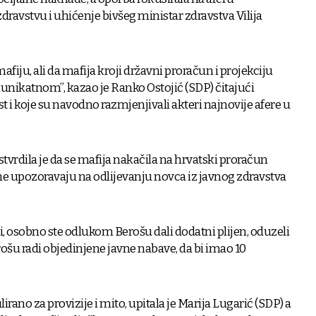
dravstvu i uhićenje bivšeg ministar zdravstva Vilija
iju, ali da mafija kroji državni proračun i projekciju
 unikatnom”, kazao je Ranko Ostojić (SDP) čitajući
st i koje su navodno razmjenjivali akteri najnovije afere u
tvrdila je da se mafija nakačila na hrvatski proračun
ine upozoravaju na odlijevanju novca iz javnog zdravstva
i, osobno ste odlukom Berošu dali dodatni plijen, oduzeli
ošu radi objedinjene javne nabave, da bi imao 10
rano za provizije i mito, upitala je Marija Lugarić (SDP) a