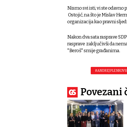
Nismo svi isti, vi ste odavno
Ostojić, na što je Mislav He
organizacija kao pravni sljed
Nakon dva sata rasprave SDP-o
rasprave zaključivši da nema
"Beroš" smije građanima.
#ANDREJ PLENKOVI
Povezani 