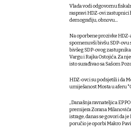
Vlada vodi odgovornu fiskalnu 
raspravi HDZ-ovi zastupnici h
demografiju, obnovu....
Na oporbene prozivke HDZ-a 
spomenuvši bivšu SDP-ovu s
bivšeg SDP-ovog zastupnika 
Vargu i Rajka Ostojića. Za n
isto surađivao sa Sašom Po
HDZ-ovci su podsjetili i da
umiješanost Mosta u aferu "Gr
„Današnja ravnateljica EPPO-
premijera Zorana Milanovića 
istrage, danas se govori da je
poručio je oporbi Makro Pavi