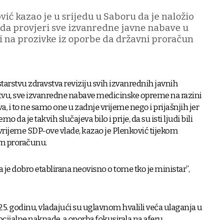
ić kazao je u srijedu u Saboru da je naložio
 da provjeri sve izvanredne javne nabave u
i na prozivke iz oporbe da državni proračun
tarstvu zdravstva reviziju svih izvanrednih javnih
tvu, sve izvanredne nabave medicinske opreme na razini
, i to ne samo one u zadnje vrijeme nego i prijašnjih jer
o da je takvih slučajeva bilo i prije, da su isti ljudi bili
 vrijeme SDP-ove vlade, kazao je Plenković tijekom
om proračunu.
oja je dobro etablirana neovisno o tome tko je ministar”,
25. godinu, vladajući su uglavnom hvalili veća ulaganja u
ocijalne naknade, a oporba fokusirala na aferu