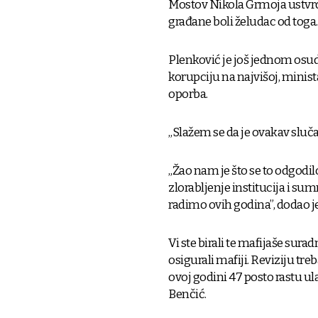
Mostov Nikola Grmoja ustvrdi
građane boli želudac od toga
Plenković je još jednom osu
korupciju na najvišoj, minist
oporba.
„Slažem se da je ovakav slučaj 
„Žao nam je što se to odgod
zlorabljenje institucija i su
radimo ovih godina”, dodao je
Vi ste birali te mafijaše sura
osigurali mafiji. Reviziju tre
ovoj godini 47 posto rastu ul
Benčić.