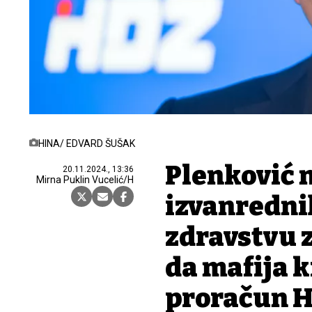
HINA/ EDVARD ŠUŠAK
Plenković n
20.11.2024., 13:36
Mirna Puklin Vucelić/H
izvanredni
zdravstvu 
da mafija k
proračun 