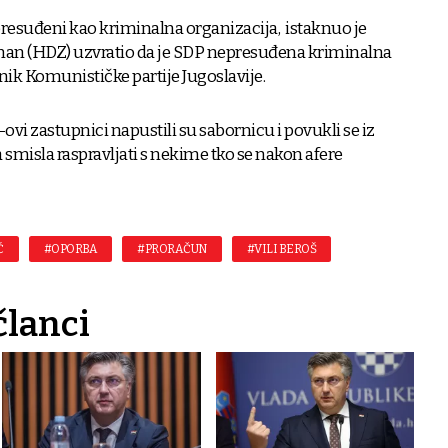
 presuđeni kao kriminalna organizacija, istaknuo je
rman (HDZ) uzvratio da je SDP nepresuđena kriminalna
nik Komunističke partije Jugoslavije.
vi zastupnici napustili su sabornicu i povukli se iz
 smisla raspravljati s nekime tko se nakon afere
Ć
#OPORBA
#PRORAČUN
#VILI BEROŠ
članci