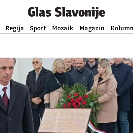
Regija
Sport
Mozaik
Magazin
Kolum