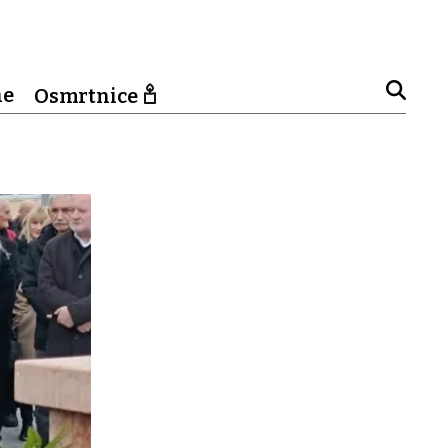
ne
Osmrtnice