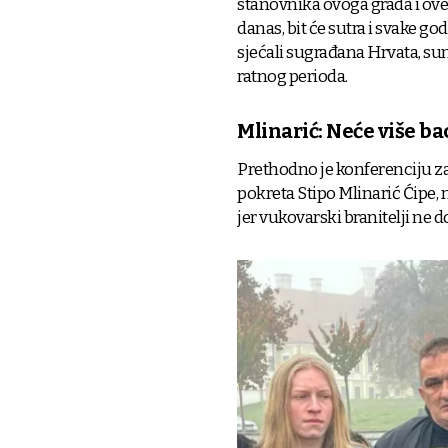
stanovnika ovoga grada i ove
danas, bit će sutra i svake g
sjećali sugrađana Hrvata, su
ratnog perioda.
Mlinarić: Neće više ba
Prethodno je konferenciju 
pokreta Stipo Mlinarić Ćipe, 
jer vukovarski branitelji ne 