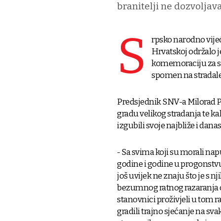
branitelji ne dozvoljav
S
rpsko narodno vije
Hrvatskoj održalo j
komemoraciju za sve
spomen na stradale
Predsjednik SNV-a Milorad P
gradu velikog stradanja te kak
izgubili svoje najbliže i danas
- Sa svima koji su morali napu
godine i godine u progonstvu i
još uvijek ne znaju što je s 
bezumnog ratnog razaranja ov
stanovnici proživjeli u tom
gradili trajno sjećanje na sv