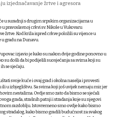
aju izjednačavanje žrtve i agresora
će u suradnji s drugim srpskim organizacijama u
e u pravoslavnoj crkvi sv. Nikole u Vukovaru
 žrtve. Kod križa ispred crkve položili su vijence u
 u gradu na Dunavu.
upovac izjavio je kako su nakon dvije godine ponovno u
o su došli da bi podijelili suosjećanja sa svima koji su
 ih se sjećaju.
štati svoje kuće i ovaj grad i okolna naselja i provesti
li u izbjeglištvu. Sa svima koji još uvijek nemaju mir, jer
njihovim nestalima. Ovdje smo zato da bismo se sjećali
oga grada, strašnih patnji i stradanja koje su njegovi
 ratnom razdoblju. Istovremeno smo ovdje kako bismo
akog stradalog, kako bismo gradili budućnost za svakog