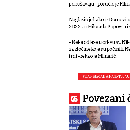
pokušavaju - poručio je Mlina
Naglasio je kako je Domovins
SDSS-a i Milorada Pupovca i
- Neka odlaze u crkvu sv. Nik
za zločine koje su počinili. N
i mi - rekao je Mlinarić.
#DAN SJEĆANJA NA ŽRTVU V
Povezani 