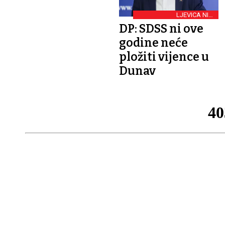
LJEVICA NIJE
ZADOVOLJNA
DP: SDSS ni ove
godine neće
pložiti vijence u
Dunav