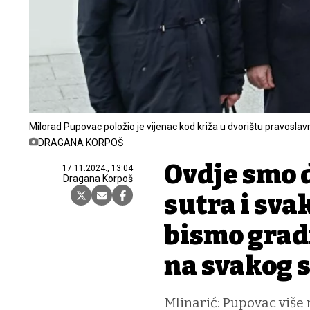
Milorad Pupovac položio je vijenac kod križa u dvorištu pravoslav
DRAGANA KORPOŠ
Ovdje smo 
17.11.2024., 13:04
Dragana Korpoš
sutra i sva
bismo gradi
na svakog 
Mlinarić: Pupovac više 