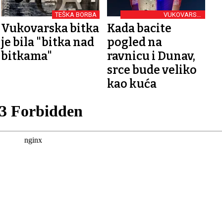
TEŠKA BORBA
VUKOVARSKI
VODOTORANJ SIMBOL
Vukovarska bitka
Kada bacite
HRVATSKOG
ZAJEDNIŠTVA
je bila "bitka nad
pogled na
bitkama"
ravnicu i Dunav,
srce bude veliko
kao kuća