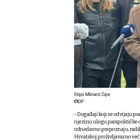
Stipo Mlinarić Ćipe
DP
- Događaji koji se odvijaju 
njezinu ulogu parapolitičke 
odnedavno prepoznaju, radi
Hrvatskoj proživljavamo već v