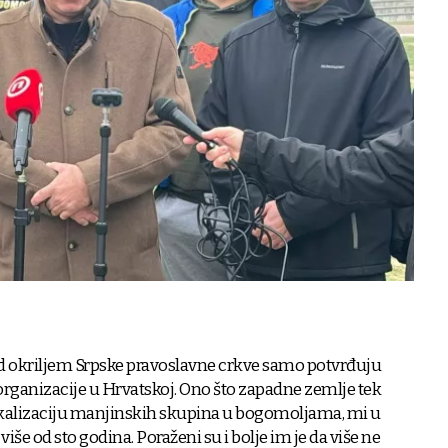
pod okriljem Srpske pravoslavne crkve samo potvrđuju
organizacije u Hrvatskoj. Ono što zapadne zemlje tek
kalizaciju manjinskih skupina u bogomoljama, mi u
iše od sto godina. Poraženi su i bolje im je da više ne