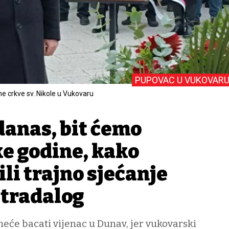
PUPOVAC U VUKOVARU
ne crkve sv. Nikole u Vukovaru
danas, bit ćemo
ke godine, kako
li trajno sjećanje
stradalog
neće bacati vijenac u Dunav, jer vukovarski