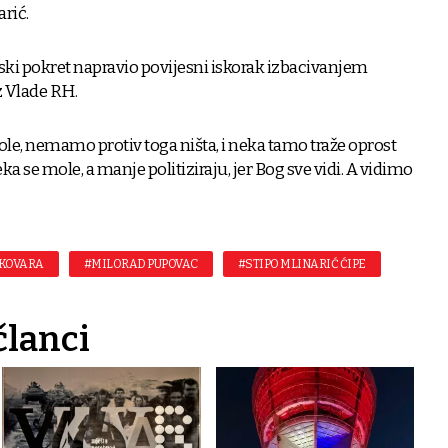
rić.
ki pokret napravio povijesni iskorak izbacivanjem
z Vlade RH.
ole, nemamo protiv toga ništa, i neka tamo traže oprost
eka se mole, a manje politiziraju, jer Bog sve vidi. A vidimo
UKOVARA
#MILORAD PUPOVAC
#STIPO MLINARIĆ ĆIPE
članci