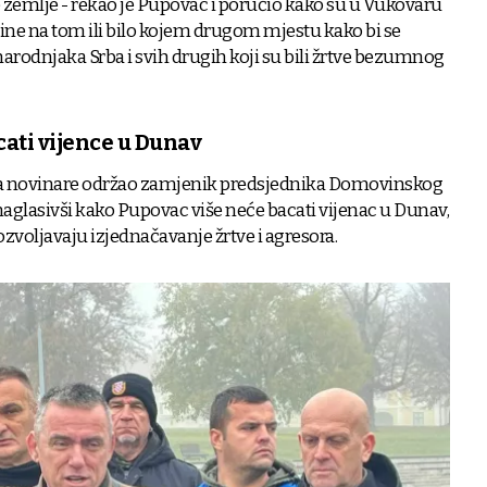
 zemlje - rekao je Pupovac i poručio kako su u Vukovaru
odine na tom ili bilo kojem drugom mjestu kako bi se
narodnjaka Srba i svih drugih koji su bili žrtve bezumnog
cati vijence u Dunav
za novinare održao zamjenik predsjednika Domovinskog
naglasivši kako Pupovac više neće bacati vijenac u Dunav,
dozvoljavaju izjednačavanje žrtve i agresora.