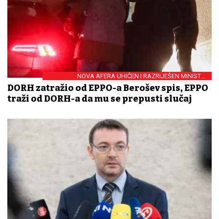
NOVA AFERA UHIĆEN I RAZRIJEŠEN MINISTAR
ZDRAVSTVA
DORH zatražio od EPPO-a Berošev spis, EPPO
traži od DORH-a da mu se prepusti slučaj