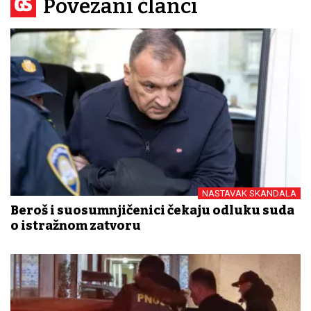
Povezani članci
NASTAVAK SKANDALA
Beroš i suosumnjičenici čekaju odluku suda
o istražnom zatvoru