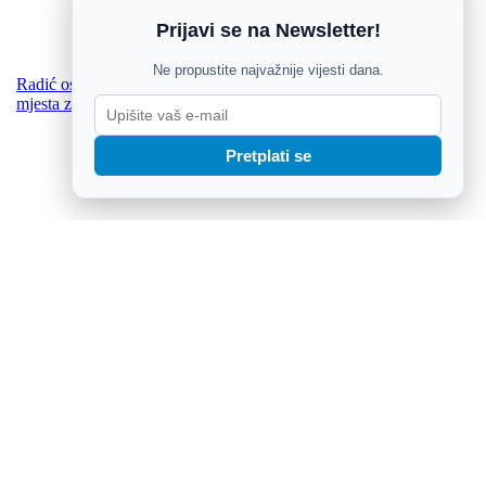
Prijavi se na Newsletter!
Ne propustite najvažnije vijesti dana.
Radić osudio napad na Pejina: „U Osijeku nema i ne smije biti
mjesta za nasilje“
Pretplati se
Simpatični dupini mogu biti opasni morski predatori