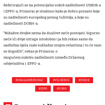
Referirajući se na potencijalni sukob nadležnosti USKOK-a
i EPPO-a, Primorac je istaknuo kako je dobro poznato koje
su nadležnosti europskog javnog tužitelja, a koje su
nadležnosti DORH-a.
"Nikakve dvojbe nema da dualitet neće postojati. Sigurno
neće ići dvije istrage istodobno i ja bih rekao samo da
nadležna tijela rade sukladno svojim ovlastima i to će vam
se dogoditi", rekao je Primorac o
mogućem sukobu nadležnosti između Državnog
odvjetništva i EPPO-a.
#DRAGAN PRIMORAC
#VILI BEROŠ
#USKOK
#EPPO
#DORH