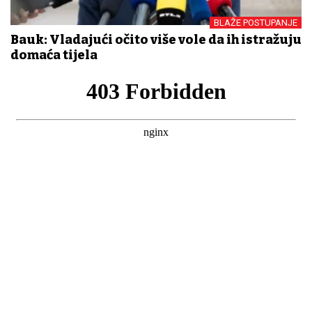
BLAŽE POSTUPANJE
Bauk: Vladajući očito više vole da ih istražuju
domaća tijela