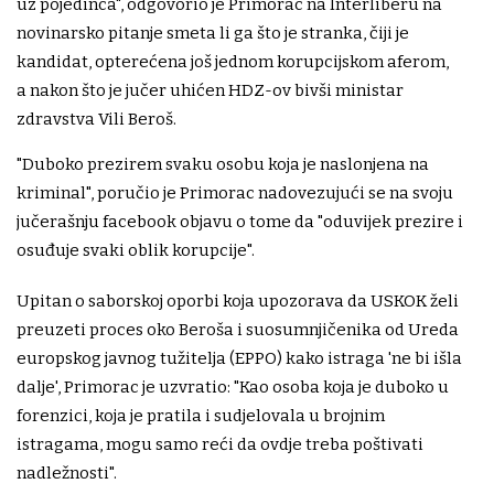
uz pojedinca", odgovorio je Primorac na Interliberu na
novinarsko pitanje smeta li ga što je stranka, čiji je
kandidat, opterećena još jednom korupcijskom aferom,
a nakon što je jučer uhićen HDZ-ov bivši ministar
zdravstva Vili Beroš.
"Duboko prezirem svaku osobu koja je naslonjena na
kriminal", poručio je Primorac nadovezujući se na svoju
jučerašnju facebook objavu o tome da "oduvijek prezire i
osuđuje svaki oblik korupcije".
Upitan o saborskoj oporbi koja upozorava da USKOK želi
preuzeti proces oko Beroša i suosumnjičenika od Ureda
europskog javnog tužitelja (EPPO) kako istraga 'ne bi išla
dalje', Primorac je uzvratio: "Kao osoba koja je duboko u
forenzici, koja je pratila i sudjelovala u brojnim
istragama, mogu samo reći da ovdje treba poštivati
nadležnosti".