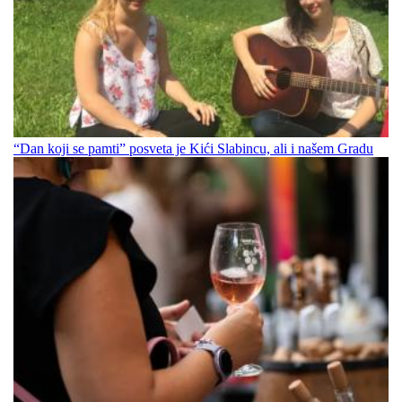
“Dan koji se pamti” posveta je Kići Slabincu, ali i našem Gradu