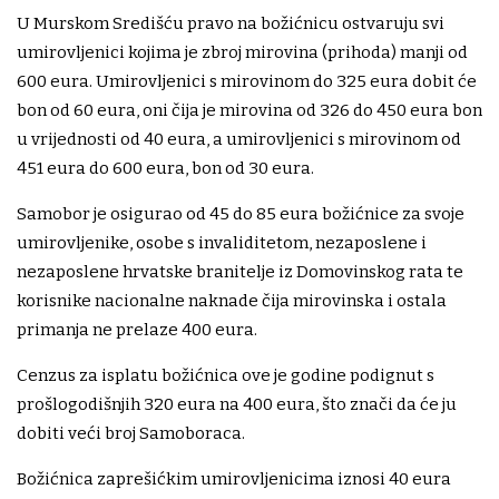
U Murskom Središću pravo na božićnicu ostvaruju svi
umirovljenici kojima je zbroj mirovina (prihoda) manji od
600 eura. Umirovljenici s mirovinom do 325 eura dobit će
bon od 60 eura, oni čija je mirovina od 326 do 450 eura bon
u vrijednosti od 40 eura, a umirovljenici s mirovinom od
451 eura do 600 eura, bon od 30 eura.
Samobor je osigurao od 45 do 85 eura božićnice za svoje
umirovljenike, osobe s invaliditetom, nezaposlene i
nezaposlene hrvatske branitelje iz Domovinskog rata te
korisnike nacionalne naknade čija mirovinska i ostala
primanja ne prelaze 400 eura.
Cenzus za isplatu božićnica ove je godine podignut s
prošlogodišnjih 320 eura na 400 eura, što znači da će ju
dobiti veći broj Samoboraca.
Božićnica zaprešićkim umirovljenicima iznosi 40 eura