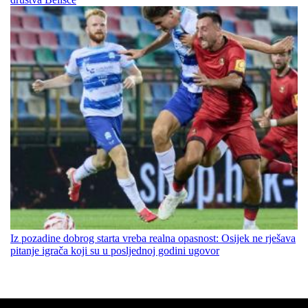
Iz pozadine dobrog starta vreba realna opasnost: Osijek ne rješava
pitanje igrača koji su u posljednoj godini ugovor