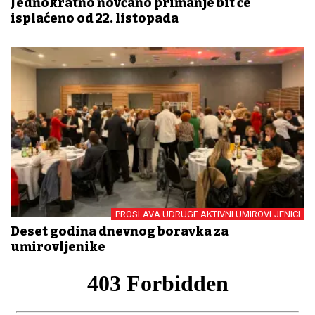
Jednokratno novčano primanje bit će
isplaćeno od 22. listopada
PROSLAVA UDRUGE AKTIVNI UMIROVLJENICI
Deset godina dnevnog boravka za
umirovljenike