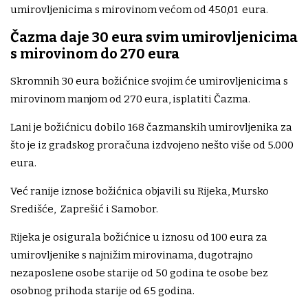
umirovljenicima s mirovinom većom od 450,01 eura.
Čazma daje 30 eura svim umirovljenicima
s mirovinom do 270 eura
Skromnih 30 eura božićnice svojim će umirovljenicima s
mirovinom manjom od 270 eura, isplatiti Čazma.
Lani je božićnicu dobilo 168 čazmanskih umirovljenika za
što je iz gradskog proračuna izdvojeno nešto više od 5.000
eura.
Već ranije iznose božićnica objavili su Rijeka, Mursko
Središće, Zaprešić i Samobor.
Rijeka je osigurala božićnice u iznosu od 100 eura za
umirovljenike s najnižim mirovinama, dugotrajno
nezaposlene osobe starije od 50 godina te osobe bez
osobnog prihoda starije od 65 godina.