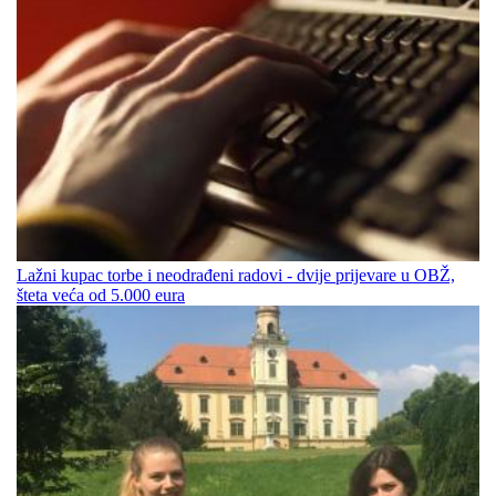
Lažni kupac torbe i neodrađeni radovi - dvije prijevare u OBŽ,
šteta veća od 5.000 eura