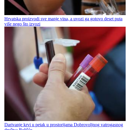
Hrvatska proizvodi sve manje vina, a uvozi ga gotovo deset puta
više nego što izvozi
Darivanje krvi u petak u prostorijama Dobrovoljnog vatrogasnog
društva Belišće