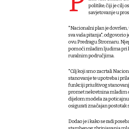
P
politike, čiji je cil
savjetovanje u pro
"Nacionalni plan je dovršen,
sva vaša pitanja", odgovorio
ovu Predragu Štromaru. Njeg
pomoći mladim ljudima pri ku
ruralnim područjima.
"Cilj koji smo zacrtali Nacio
stanovanje te upotreba i pril
funkciji priuštivog stanovanj
promet nekretnina mladim os
dijelom modela za poticajnu
osigurati značajan postotak s
Dodao je i kako se radi pose
stambenog zbrinjavanja ml