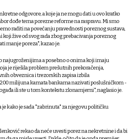
onkretne odgovore, a koje ja ne mogu dati u ovo kratko
u Sabor dođe tema porezne reforme na raspravu. Mi smo
ćemo raditi na povećanju pravednosti poreznog sustava,
oni koji žive od svog rada zbog prebacivanja poreznog
ati manje poreza", kazao je.
 o najugroženijima a posebno o onima koji imaju
koja je riješila problem prešutnih prekoračenja,
nih obveznica i trezorskih zapisa izbila
e i 200 milijuna kamata bankama nazivati poslušničkom -
 događa ili ste u tom kontekstu zlonamjerni", naglasio je.
 je kako je sada "zabrinuta" za njegovu političku
Plenković rekao da neće uvesti porez na nekretnine i da bi
m da ga misle uvesti. Dakle, očito da je onda premijer