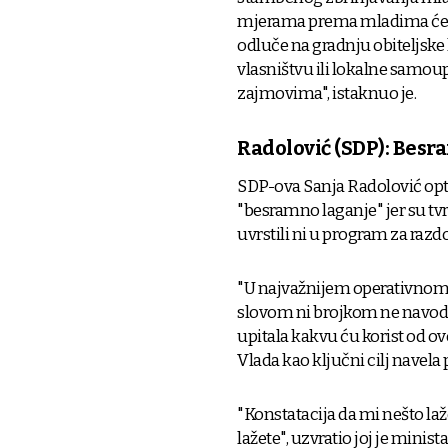
mjerama prema mladima ćemo
odluče na gradnju obiteljske
vlasništvu ili lokalne samoup
zajmovima", istaknuo je.
Radolović (SDP): Besra
SDP-ova Sanja Radolović optu
"besramno laganje" jer su tvr
uvrstili ni u program za razd
"U najvažnijem operativnom
slovom ni brojkom ne navodi 
upitala kakvu ću korist od ov
Vlada kao ključni cilj navela
"Konstatacija da mi nešto laže
lažete", uzvratio joj je mini