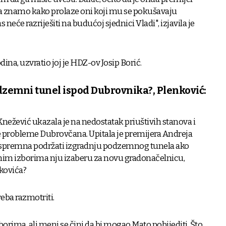
e, a znamo kako prolaze oni koji mu se pokušavaju
 neće razriješiti na budućoj sjednici Vladi", izjavila je
dina, uzvratio joj je HDZ-ov Josip Borić.
dzemni tunel ispod Dubrovnika?, Plenković:
Knežević ukazala je na nedostatak priuštivih stanova i
probleme Dubrovčana. Upitala je premijera Andreja
ti spremna podržati izgradnju podzemnog tunela ako
im izborima nju izaberu za novu gradonačelnicu,
kovića?
reba razmotriti.
orima, ali meni se čini da bi mogao Mato pobijediti. Što