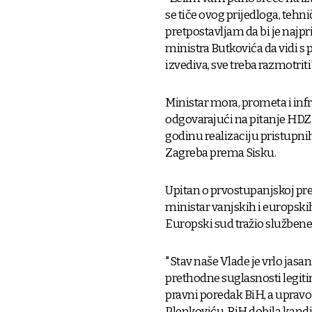
se tiče ovog prijedloga, tehn
pretpostavljam da bi je najpr
ministra Butkovića da vidi s
izvediva, sve treba razmotriti"
Ministar mora, prometa i inf
odgovarajući na pitanje HDZ
godinu realizaciju pristupn
Zagreba prema Sisku.
Upitan o prvostupanjskoj pr
ministar vanjskih i europski
Europski sud tražio službene 
"Stav naše Vlade je vrlo jasa
prethodne suglasnosti legiti
pravni poredak BiH, a upravo 
Plenkoviću, BiH dobila kandid