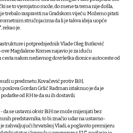
ički se to vjerojatno može, do mene ta tema nije došla,
ije trebalo raspraviti na Gradskom vijeću. Možemo pitati
 prometnim stručnjacima da li je takva ideja uopće
, rekao je.
rastrukture i potpredsjednik Vlade Oleg Butković
-ove Magdalene Komes najavio je za iduću
ih cesta nakon nedavnog dovršetka dionice autoceste od
esudi u predmetu Kovačević protiv BiH,
h poslova Gordan Grlić Radman istaknuo je da je
podatke od RH te da su ih dostavili.
n - da se ustavni okvir BiH ne može mijenjati bez
mnih predstavnika, to bi značio udar na ustavno-
je zahvaljujući hrvatskoj Vladi, a poglavito premijeru
atski status i krenula u pregovore s EU", naglasio je.