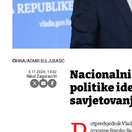
HINA/ADMIR BULJUBAŠIĆ
Nacionalni
5.11.2024., 14:02
Nikol Zagorac/H
politike id
savjetovan
otpredsjednik Vlade
imovine Branko Bač