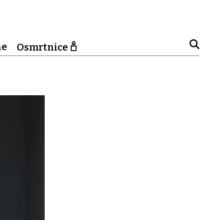
ne
Osmrtnice