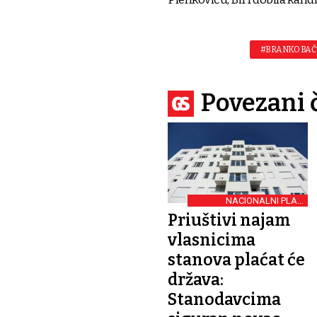
#BRANKO BAČ
Povezani 
NACIONALNI PLAN
STAMBENE POLITIKE
Priuštivi najam
vlasnicima
stanova plaćat će
država:
Stanodavcima