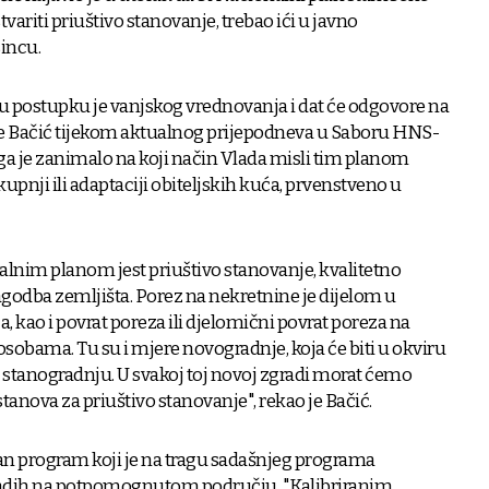
j ostvariti priuštivo stanovanje, trebao ići u javno
sincu.
 u postupku je vanjskog vrednovanja i dat će odgovore na
 je Bačić tijekom aktualnog prijepodneva u Saboru HNS-
a je zanimalo na koji način Vlada misli tim planom
pnji ili adaptaciji obiteljskih kuća, prvenstveno u
nalnim planom jest priuštivo stanovanje, kvalitetno
agodba zemljišta. Porez na nekretnine je dijelom u
a, kao i povrat poreza ili djelomični povrat poreza na
obama. Tu su i mjere novogradnje, koja će biti u okviru
 stanogradnju. U svakoj toj novoj zgradi morat ćemo
tanova za priuštivo stanovanje", rekao je Bačić.
ban program koji je na tragu sadašnjeg programa
adih na potpomognutom području. "Kalibriranim