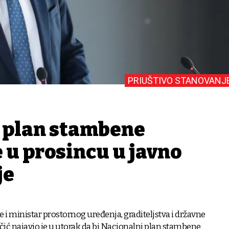
PRIUŠTIVO STANOVANJ
 plan stambene
e u prosincu u javno
je
 i ministar prostornog uređenja, graditeljstva i državne
ić najavio je u utorak da bi Nacionalni plan stambene