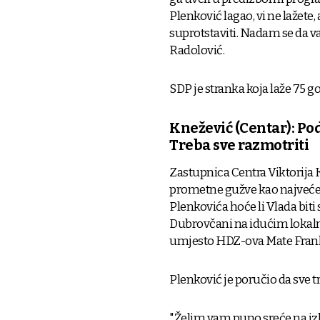
Plenković lagao, vi ne lažet
suprotstaviti. Nadam se da vas
Radolović.
SDP je stranka koja laže 75 go
Knežević (Centar): Po
Treba sve razmotriti
Zastupnica Centra Viktorija 
prometne gužve kao najveće 
Plenkovića hoće li Vlada bi
Dubrovčani na idućim lokaln
umjesto HDZ-ova Mate Fran
Plenković je poručio da sve t
"Želim vam puno sreće na izb