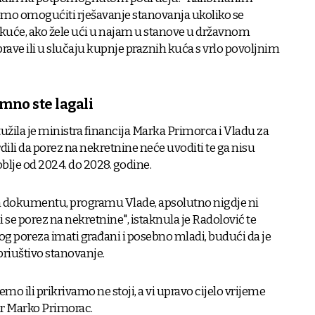
 omogućiti rješavanje stanovanja ukoliko se
 kuće, ako žele ući u najam u stanove u državnom
rave ili u slučaju kupnje praznih kuća s vrlo povoljnim
mno ste lagali
žila je ministra financija Marka Primorca i Vladu za
dili da porez na nekretnine neće uvoditi te ga nisu
oblje od 2024. do 2028. godine.
 dokumentu, programu Vlade, apsolutno nigdje ni
se porez na nekretnine", istaknula je Radolović te
og poreza imati građani i posebno mladi, budući da je
 priuštivo stanovanje.
mo ili prikrivamo ne stoji, a vi upravo cijelo vrijeme
star Marko Primorac.