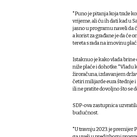
"Puno je pitanja koja traže k
vrijeme, ali ću ih dati kad 
jasno u programu naveli da 
a korist za građane je da će 
tereta s rada na imovinu plać
Istaknuo je kako vlada brine
niže plaće i dohotke. "Vladu 
žiroračuna, izdavanjem držav
četiri milijarde eura štednj
ili ne pratite dovoljno što se
SDP-ova zastupnica uzvratila
budućnost.
"U travnju 2023. je premijer 
ga uveli u predizborni progra