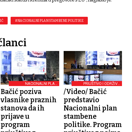
IĆ
#NACIONALNI PLAN STAMBENE POLITIKE
članci
NACIONALNI PLAN
PRIUŠTIVO I ODRŽIVO
STAMBENE POLITIKE
STANOVANJE
Bačić poziva
/Video/ Bačić
vlasnike praznih
predstavio
stanova da ih
Nacionalni plan
prijave u
stambene
program
politike. Program