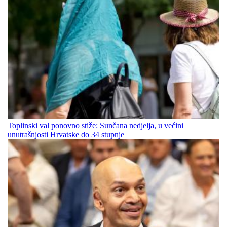
Toplinski val ponovno stiže: Sunčana nedjelja, u većini
unutrašnjosti Hrvatske do 34 stupnje