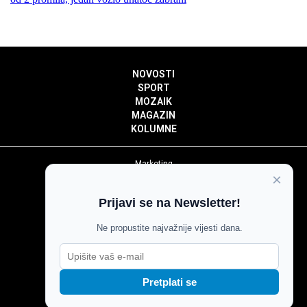
NOVOSTI
SPORT
MOZAIK
MAGAZIN
KOLUMNE
Marketing
×
Politika privatnosti
Politika kolačića
Prijavi se na Newsletter!
Impressum
Pravila prenošenja sadržaja
Ne propustite najvažnije vijesti dana.
Pravila komentiranja
Agroglas
Pretplati se
Copyright © Glas Slavonije 2024.