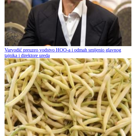
Varvodić preuzeo vodstvo HOO-a i odmah smijenio glavnog
tajnika i direktore ureda