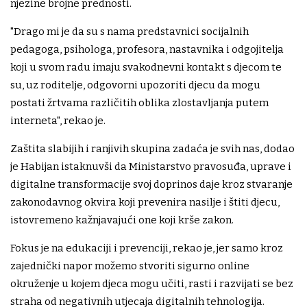
njezine brojne prednosti.
"Drago mi je da su s nama predstavnici socijalnih
pedagoga, psihologa, profesora, nastavnika i odgojitelja
koji u svom radu imaju svakodnevni kontakt s djecom te
su, uz roditelje, odgovorni upozoriti djecu da mogu
postati žrtvama različitih oblika zlostavljanja putem
interneta", rekao je.
Zaštita slabijih i ranjivih skupina zadaća je svih nas, dodao
je Habijan istaknuvši da Ministarstvo pravosuđa, uprave i
digitalne transformacije svoj doprinos daje kroz stvaranje
zakonodavnog okvira koji prevenira nasilje i štiti djecu,
istovremeno kažnjavajući one koji krše zakon.
Fokus je na edukaciji i prevenciji, rekao je, jer samo kroz
zajednički napor možemo stvoriti sigurno online
okruženje u kojem djeca mogu učiti, rasti i razvijati se bez
straha od negativnih utjecaja digitalnih tehnologija.