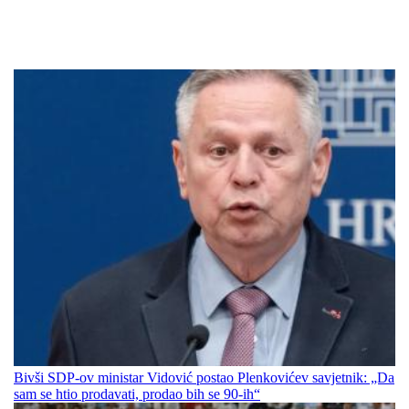
Bivši SDP-ov ministar Vidović postao Plenkovićev savjetnik: „Da
sam se htio prodavati, prodao bih se 90-ih“