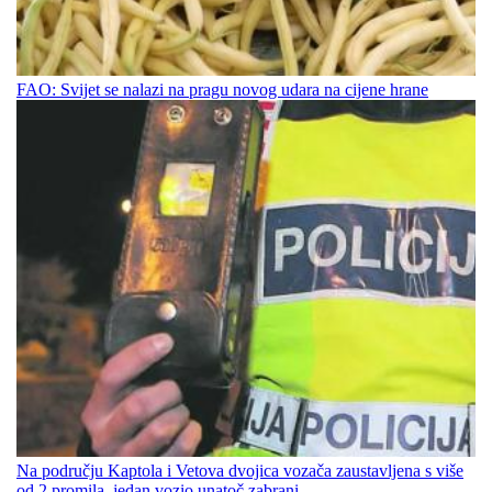
FAO: Svijet se nalazi na pragu novog udara na cijene hrane
Na području Kaptola i Vetova dvojica vozača zaustavljena s više
od 2 promila, jedan vozio unatoč zabrani