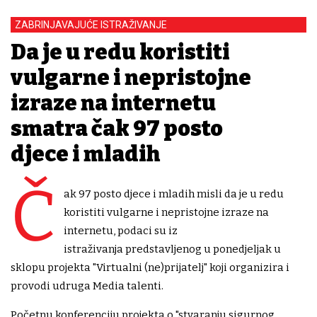
ZABRINJAVAJUĆE ISTRAŽIVANJE
Da je u redu koristiti
vulgarne i nepristojne
izraze na internetu
smatra čak 97 posto
djece i mladih
Č
ak 97 posto djece i mladih misli da je u redu
koristiti vulgarne i nepristojne izraze na
internetu, podaci su iz
istraživanja predstavljenog u ponedjeljak u
sklopu projekta "Virtualni (ne)prijatelj" koji organizira i
provodi udruga Media talenti.
Početnu konferenciju projekta o "stvaranju sigurnog