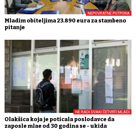
NEPOVRATNE POTPORA
Mladim obiteljima 23.890 eura za stambeno
pitanje
NE RADI SVAKI ČETVRTI MLADI
Olakšica koja je poticala poslodavce da
zaposle mlađe od 30 godina se - ukida