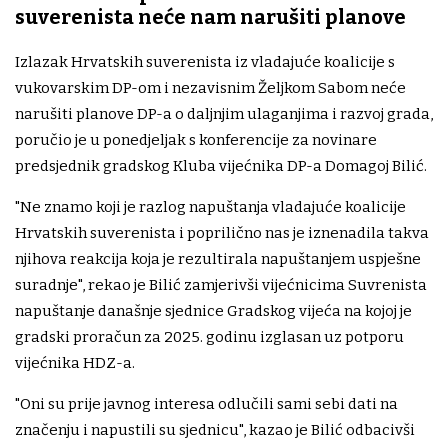
suverenista neće nam narušiti planove
Izlazak Hrvatskih suverenista iz vladajuće koalicije s
vukovarskim DP-om i nezavisnim Željkom Sabom neće
narušiti planove DP-a o daljnjim ulaganjima i razvoj grada,
poručio je u ponedjeljak s konferencije za novinare
predsjednik gradskog Kluba vijećnika DP-a Domagoj Bilić.
"Ne znamo koji je razlog napuštanja vladajuće koalicije
Hrvatskih suverenista i poprilično nas je iznenadila takva
njihova reakcija koja je rezultirala napuštanjem uspješne
suradnje", rekao je Bilić zamjerivši vijećnicima Suvrenista
napuštanje današnje sjednice Gradskog vijeća na kojoj je
gradski proračun za 2025. godinu izglasan uz potporu
vijećnika HDZ-a.
"Oni su prije javnog interesa odlučili sami sebi dati na
značenju i napustili su sjednicu", kazao je Bilić odbacivši