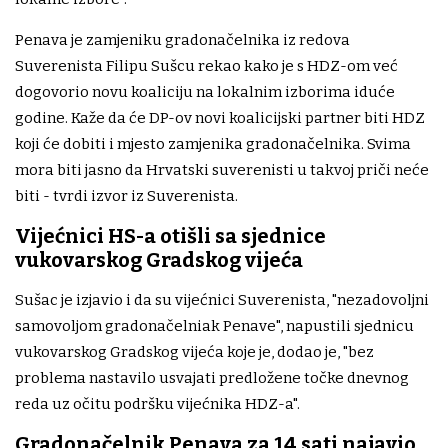
Penava je zamjeniku gradonačelnika iz redova
Suverenista Filipu Sušcu rekao kako je s HDZ-om već
dogovorio novu koaliciju na lokalnim izborima iduće
godine. Kaže da će DP-ov novi koalicijski partner biti HDZ
koji će dobiti i mjesto zamjenika gradonačelnika. Svima
mora biti jasno da Hrvatski suverenisti u takvoj priči neće
biti - tvrdi izvor iz Suverenista.
Vijećnici HS-a otišli sa sjednice
vukovarskog Gradskog vijeća
Sušac je izjavio i da su vijećnici Suverenista, "nezadovoljni
samovoljom gradonačelniak Penave", napustili sjednicu
vukovarskog Gradskog vijeća koje je, dodao je, "bez
problema nastavilo usvajati predložene točke dnevnog
reda uz očitu podršku vijećnika HDZ-a".
Gradonačelnik Penava za 14 sati najavio