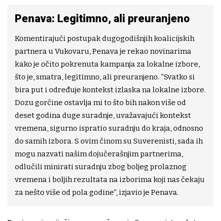
Penava: Legitimno, ali preuranjeno
Komentirajući postupak dugogodišnjih koalicijskih
partnera u Vukovaru, Penava je rekao novinarima
kako je očito pokrenuta kampanja za lokalne izbore,
što je, smatra, legitimno, ali preuranjeno. “Svatko si
bira put i određuje kontekst izlaska na lokalne izbore.
Dozu gorčine ostavlja mi to što bih nakon više od
deset godina duge suradnje, uvažavajući kontekst
vremena, sigurno ispratio suradnju do kraja, odnosno
do samih izbora. S ovim činom su Suverenisti, sada ih
mogu nazvati našim dojučerašnjim partnerima,
odlučili minirati suradnju zbog boljeg prolaznog
vremena i boljih rezultata na izborima koji nas čekaju
za nešto više od pola godine”, izjavio je Penava.