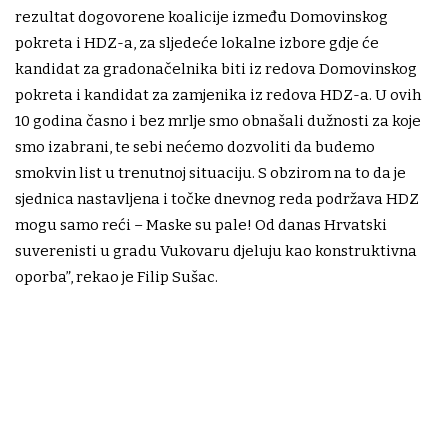
rezultat dogovorene koalicije između Domovinskog
pokreta i HDZ-a, za sljedeće lokalne izbore gdje će
kandidat za gradonačelnika biti iz redova Domovinskog
pokreta i kandidat za zamjenika iz redova HDZ-a. U ovih
10 godina časno i bez mrlje smo obnašali dužnosti za koje
smo izabrani, te sebi nećemo dozvoliti da budemo
smokvin list u trenutnoj situaciju. S obzirom na to da je
sjednica nastavljena i točke dnevnog reda podržava HDZ
mogu samo reći – Maske su pale! Od danas Hrvatski
suverenisti u gradu Vukovaru djeluju kao konstruktivna
oporba”, rekao je Filip Sušac.