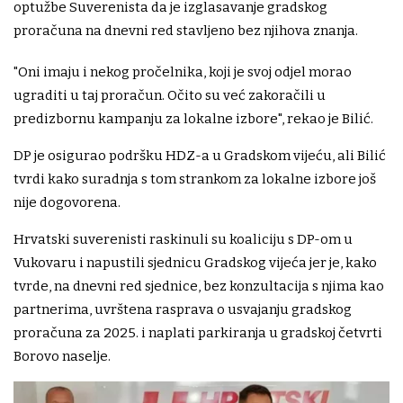
optužbe Suverenista da je izglasavanje gradskog
proračuna na dnevni red stavljeno bez njihova znanja.
"Oni imaju i nekog pročelnika, koji je svoj odjel morao
ugraditi u taj proračun. Očito su već zakoračili u
predizbornu kampanju za lokalne izbore", rekao je Bilić.
DP je osigurao podršku HDZ-a u Gradskom vijeću, ali Bilić
tvrdi kako suradnja s tom strankom za lokalne izbore još
nije dogovorena.
Hrvatski suverenisti raskinuli su koaliciju s DP-om u
Vukovaru i napustili sjednicu Gradskog vijeća jer je, kako
tvrde, na dnevni red sjednice, bez konzultacija s njima kao
partnerima, uvrštena rasprava o usvajanju gradskog
proračuna za 2025. i naplati parkiranja u gradskoj četvrti
Borovo naselje.