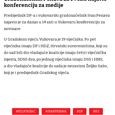
konferenciju za medije
Predsjednik DP-a i vukovarski gradonačelnik Ivan Penava
najavio je za danas u 14 sati u Vukovaru konferenciju za
novinare
U Gradskom vijeću Vukovara je 19 vijećnika. Po pet
vijećnika imaju DP i HDZ, Hrvatski suverenistima, koji su
do sad bili dio vladajuće koalicije imaju četiri vijećnička
mjesta, SDSS dva, po jednog vijećnika imaju DSS i HNS,
a dio vladajuće koalicije do sada je nezavisni Željko Sabo,
koji je i predsjednik Gradskog vijeća.
#FILIP SUŠAC
#IVAN PENAVA
#DP
#HS