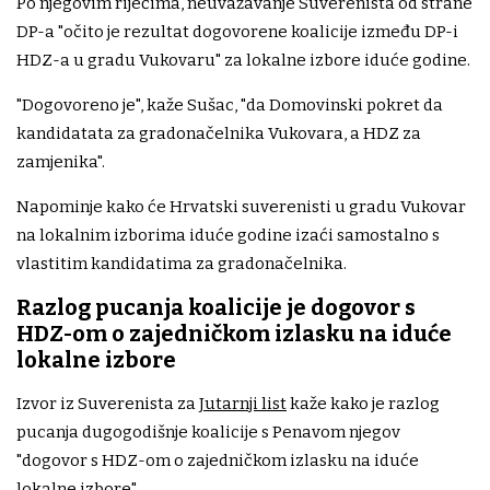
Po njegovim riječima, neuvažavanje Suverenista od strane
DP-a "očito je rezultat dogovorene koalicije između DP-i
HDZ-a u gradu Vukovaru" za lokalne izbore iduće godine.
"Dogovoreno je", kaže Sušac, "da Domovinski pokret da
kandidatata za gradonačelnika Vukovara, a HDZ za
zamjenika".
Napominje kako će Hrvatski suverenisti u gradu Vukovar
na lokalnim izborima iduće godine izaći samostalno s
vlastitim kandidatima za gradonačelnika.
Razlog pucanja koalicije je dogovor s
HDZ-om o zajedničkom izlasku na iduće
lokalne izbore
Izvor iz Suverenista za
Jutarnji list
kaže kako je razlog
pucanja dugogodišnje koalicije s Penavom njegov
"dogovor s HDZ-om o zajedničkom izlasku na iduće
lokalne izbore".