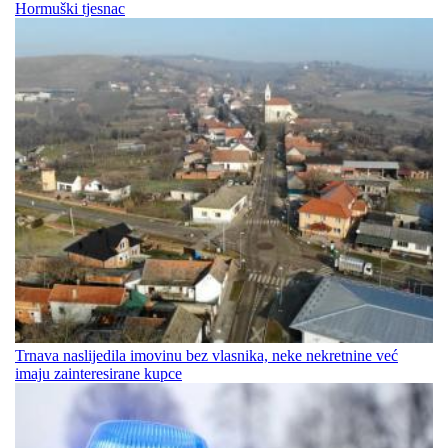
Hormuški tjesnac
Trnava naslijedila imovinu bez vlasnika, neke nekretnine već
imaju zainteresirane kupce