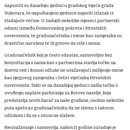
napustili su današnju sjednicu gradskog vijeća grada
Vukovara, te napuštanjem sjednice najavili izlazak iz
vladajuće većine. U zadnjih nekoliko mjeseci partnerski
odnosi između Domovinskog pokreta i Hrvatskih
suverenista, te gradonačelnika i mene kao zamjenika su
drastično narušeni te ih gotovo da više i nema.
Gradonačelnik koji je često odsutan, samovoljno bez
konzultacija s nama kao s partnerima stavlja točke na
dnevni red i donosi odluke ne uvažavajući mišljenje mene
kao njegovog zamjenika i četiri vijećnika Hrvatskih
suverenista. Tako se na današnjoj sjednici našla točka o
uvođenju naplate parkiranja za Borovo naselje, koja
predstavlja novih harač za naše građane, osobno nekoliko
puta apelirao gradonačelniku da ne idemo s takvom
odlukom i da se s istom ne slažem.
Neuvažavanje i samovolja, nakon 11 godine suradnje je