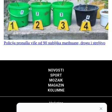
Policija pronašla više od 90 stabljika marihuane, drogu i streljivo
NOVOSTI
SPORT
MOZAIK
MAGAZIN
KOLUMNE
Marketing
×
Politika privatnosti