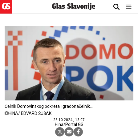
Čelnik Domovinskog pokreta i gradonačelnik
Vukovara Ivan Penava
HINA/ EDVARD ŠUŠAK
28.10.2024., 13:07
Hina/Portal GS