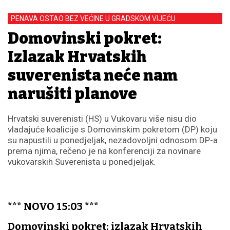
PENAVA OSTAO BEZ VEĆINE U GRADSKOM VIJEĆU
Domovinski pokret:
Izlazak Hrvatskih
suverenista neće nam
narušiti planove
Hrvatski suverenisti (HS) u Vukovaru više nisu dio
vladajuće koalicije s Domovinskim pokretom (DP) koju
su napustili u ponedjeljak, nezadovoljni odnosom DP-a
prema njima, rečeno je na konferenciji za novinare
vukovarskih Suverenista u ponedjeljak.
*** NOVO 15:03 ***
Domovinski pokret: izlazak Hrvatskih