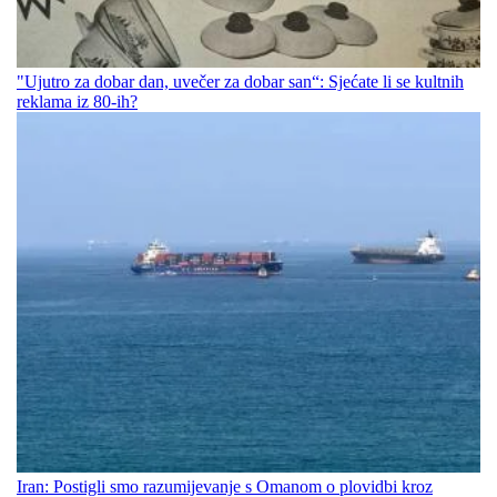
"Ujutro za dobar dan, uvečer za dobar san“: Sjećate li se kultnih
reklama iz 80-ih?
Iran: Postigli smo razumijevanje s Omanom o plovidbi kroz