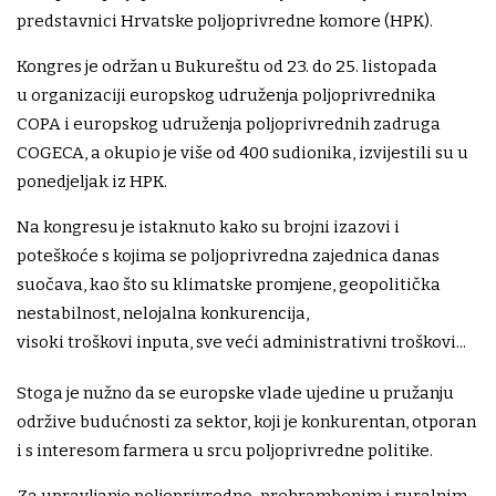
predstavnici Hrvatske poljoprivredne komore (HPK).
Kongres je održan u Bukureštu od 23. do 25. listopada
u organizaciji europskog udruženja poljoprivrednika
COPA i europskog udruženja poljoprivrednih zadruga
COGECA, a okupio je više od 400 sudionika, izvijestili su u
ponedjeljak iz HPK.
Na kongresu je istaknuto kako su brojni izazovi i
poteškoće s kojima se poljoprivredna zajednica danas
suočava, kao što su klimatske promjene, geopolitička
nestabilnost, nelojalna konkurencija,
visoki troškovi inputa, sve veći administrativni troškovi...
Stoga je nužno da se europske vlade ujedine u pružanju
održive budućnosti za sektor, koji je konkurentan, otporan
i s interesom farmera u srcu poljoprivredne politike.
Za upravljanje poljoprivredno-prehrambenim i ruralnim