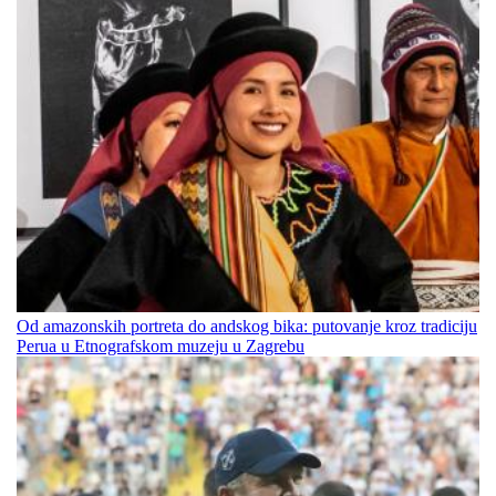
Od amazonskih portreta do andskog bika: putovanje kroz tradiciju
Perua u Etnografskom muzeju u Zagrebu