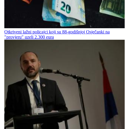
Otkriveni lažni policajci koji su 88-godišnjoj Osječanki na
"provjeru" uzeli 2.300 eura