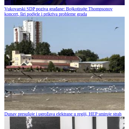
Vukovarski SDP poziva građane: Bojkotirajte Thompsonov
koncert, širi podjele i prikriva probleme grada
Dunav presušuje i ugrožava elektrane u regiji, HEP smiruje strah