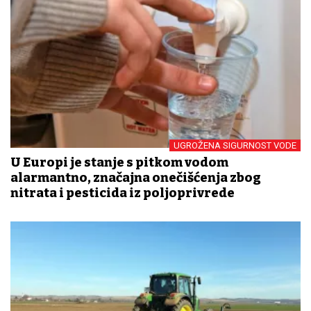
UGROŽENA SIGURNOST VODE
U Europi je stanje s pitkom vodom
alarmantno, značajna onečišćenja zbog
nitrata i pesticida iz poljoprivrede