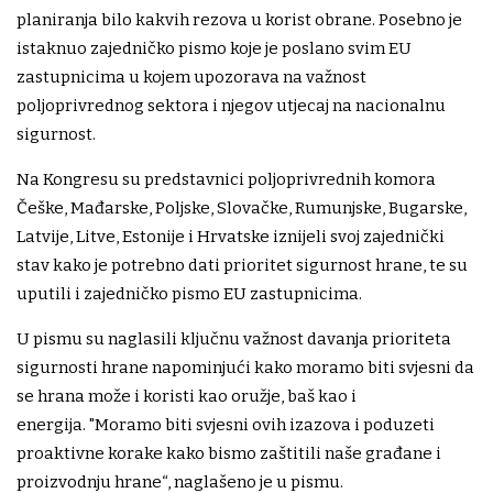
planiranja bilo kakvih rezova u korist obrane. Posebno je
istaknuo zajedničko pismo koje je poslano svim EU
zastupnicima u kojem upozorava na važnost
poljoprivrednog sektora i njegov utjecaj na nacionalnu
sigurnost.
Na Kongresu su predstavnici poljoprivrednih komora
Češke, Mađarske, Poljske, Slovačke, Rumunjske, Bugarske,
Latvije, Litve, Estonije i Hrvatske iznijeli svoj zajednički
stav kako je potrebno dati prioritet sigurnost hrane, te su
uputili i zajedničko pismo EU zastupnicima.
U pismu su naglasili ključnu važnost davanja prioriteta
sigurnosti hrane napominjući kako moramo biti svjesni da
se hrana može i koristi kao oružje, baš kao i
energija. "Moramo biti svjesni ovih izazova i poduzeti
proaktivne korake kako bismo zaštitili naše građane i
proizvodnju hrane“, naglašeno je u pismu.