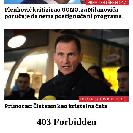
PREMIJER I ŠEF HDZ-A
Plenković kritizirao GONG, za Milanovića
poručuje da nema postignuća ni programa
BORBA PROTIV KORUPCIJE
Primorac: Čist sam kao kristalna čaša