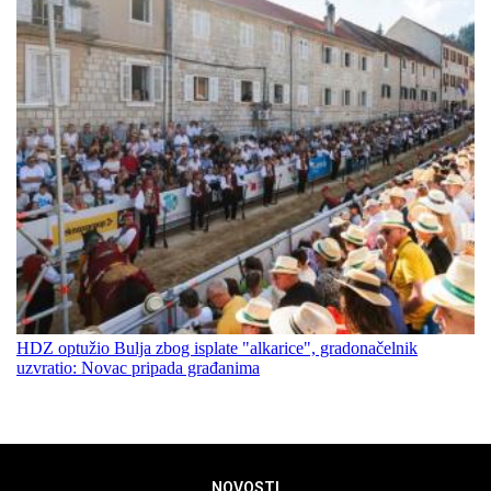
HDZ optužio Bulja zbog isplate "alkarice", gradonačelnik
uzvratio: Novac pripada građanima
NOVOSTI