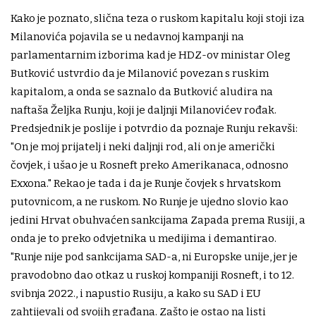
Kako je poznato, slična teza o ruskom kapitalu koji stoji iza
Milanovića pojavila se u nedavnoj kampanji na
parlamentarnim izborima kad je HDZ-ov ministar Oleg
Butković ustvrdio da je Milanović povezan s ruskim
kapitalom, a onda se saznalo da Butković aludira na
naftaša Željka Runju, koji je daljnji Milanovićev rođak.
Predsjednik je poslije i potvrdio da poznaje Runju rekavši:
"On je moj prijatelj i neki daljnji rod, ali on je američki
čovjek, i ušao je u Rosneft preko Amerikanaca, odnosno
Exxona." Rekao je tada i da je Runje čovjek s hrvatskom
putovnicom, a ne ruskom. No Runje je ujedno slovio kao
jedini Hrvat obuhvaćen sankcijama Zapada prema Rusiji, a
onda je to preko odvjetnika u medijima i demantirao.
"Runje nije pod sankcijama SAD-a, ni Europske unije, jer je
pravodobno dao otkaz u ruskoj kompaniji Rosneft, i to 12.
svibnja 2022., i napustio Rusiju, a kako su SAD i EU
zahtijevali od svojih građana. Zašto je ostao na listi