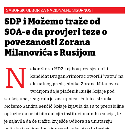
SABORSKI ODBOR ZA NACIONALNU SIGURNOST
SDP i Možemo traže od
SOA-e da provjeri teze o
povezanosti Zorana
Milanovića s Rusijom
N
akon što su HDZ i njihov predsjednički
kandidat Dragan Primorac otvorili "vatru" na
aktualnog predsjednika Zorana Milanovića
tvrdnjom da je plaćenik Rusije, koja je pod
sankcijama, reagirala je zastupnica i čelnica stranke
Možemo Sandra Benčić, koja je izjavila da su to preozbiljne
optužbe da ne bi bilo daljnjih institucionalnih reakcija, te
je najavila da će tražiti izvješće Odbora za unutarnju
politiku i nacionalnu sigurnost kako bi se te tvrdnje