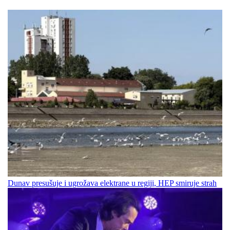
Dunav presušuje i ugrožava elektrane u regiji, HEP smiruje strah