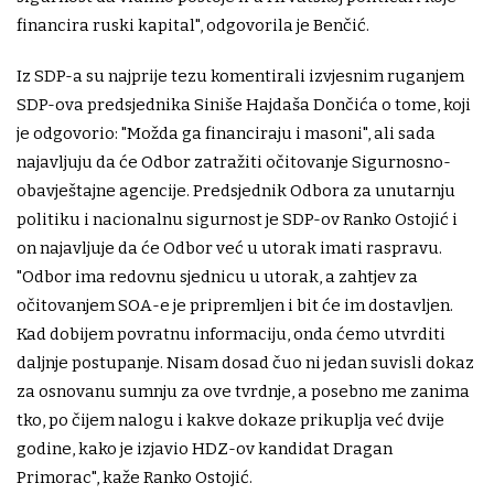
financira ruski kapital", odgovorila je Benčić.
Iz SDP-a su najprije tezu komentirali izvjesnim ruganjem
SDP-ova predsjednika Siniše Hajdaša Dončića o tome, koji
je odgovorio: "Možda ga financiraju i masoni", ali sada
najavljuju da će Odbor zatražiti očitovanje Sigurnosno-
obavještajne agencije. Predsjednik Odbora za unutarnju
politiku i nacionalnu sigurnost je SDP-ov Ranko Ostojić i
on najavljuje da će Odbor već u utorak imati raspravu.
"Odbor ima redovnu sjednicu u utorak, a zahtjev za
očitovanjem SOA-e je pripremljen i bit će im dostavljen.
Kad dobijem povratnu informaciju, onda ćemo utvrditi
daljnje postupanje. Nisam dosad čuo ni jedan suvisli dokaz
za osnovanu sumnju za ove tvrdnje, a posebno me zanima
tko, po čijem nalogu i kakve dokaze prikuplja već dvije
godine, kako je izjavio HDZ-ov kandidat Dragan
Primorac", kaže Ranko Ostojić.