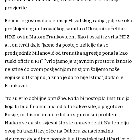
provjerile.
Benčić je gostovala u emisiji Hrvatskog radija, gdje se oko
prošlojednog dubrovačkog samita o Ukrajini sučelila s
HDZ-ovim Matom Frankovićem. Kao i ostali iz vrha HDZ-
a, i on tvrdi da je "jasno da postoje indicije da se
predsjednik Milanović od trenutka agresije ponaša kao
ruski oficir u RH". "Vrlo jasno je u javnom prostoru iznosio
neistine da ovom posljednjom misijom šaljemo naše
vojnike u Ukrajinu, a znao je da to nije istina", dodao je
Franković.
"To su vrlo ozbiljne optužbe. Kada bi postojala institucija
koja bi bila financirana od bilo kakve sile, a pogotovo
Rusije, mi bismo imali ozbiljan sigurnosni problem.
Nadam se da ste svjesni što ste upravo rekli. Na temelju
ovog ću tražiti izvješće na Odboru za nacionalnu
sigurnost da vidimo postoje li u Hrvatskoj političari koje