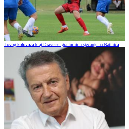
I ovog kolovoza kraj Drave se igra turnir u sjećanje na Batinića