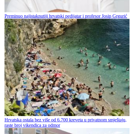
Preminuo najistaknutiji hrvatski pedijatar i profesor Josip Grgurić
Hrvatska ostala bez više od 6.700 kreveta u privatnom smještaju,
raste broj vikendica za odmor