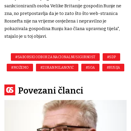
sankcioniranih osoba Velike Britanije gospodin Runje ne
zna, no pretpostavlja da je to zato što što web-stranica
Rosnefta nije na vrijeme osvježena i nepravilno je
pokazivala gospodina Runju kao člana upravnog tijela",
stajalo je u toj objavi.
#SABORSKI ODBOR ZA NACIONALNU SIGURNOST
#SDP
#MOŽEMO
#ZORAN MILANOVIĆ
#SOA
#RUSIJA
Povezani članci