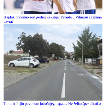
Hajduk prekinuo šest godina čekanja: Petarda u Vilniusu za miran
uzvrat
Tihomir Pejin povodom jutrošnjeg napada: Ne želim špekulirati o