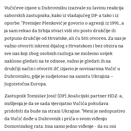
Vučićeve izjave u Dubrovniku izazvale su lavinu reakcija
saborskih zastupnika, kako iz vladajućeg DP-a tako i iz
oporbe. "Premijer Plenković je govorio o agresiji iz 1991., a
ja sam rekao da Srbija stvari vidi sto posto drukčije ili
potpuno drukčije od Hrvatske, ali ću biti otvoren. Za nas je
važno otvoriti iskreni dijalog s Hrvatskom i bez obzira na
sve nas koji zbog osobnih razloga ne možemo uvijek
naklono gledati na te odnose, važno je gledati ih na
drukčiji način i otvoriti ih", izjavio je novinarima Vučić u
Dubrovniku, gdje je sudjelovao na samitu Ukrajina –
Jugoistočna Europa.
Zastupnik Tomislav Josić (DP), koalicijski partner HDZ-a,
mišljenja je da se sada vjerojatno Vučića pokušava
pridobiti da bude na strani Ukrajine. "Meni je nedopustivo
da Vučić dođe u Dubrovnik i priča o svom viđenju
Domovinskog rata. Ima samo jedno viđenje - da su oni