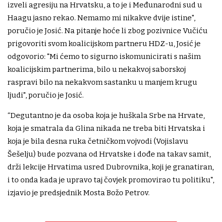
izveli agresiju na Hrvatsku, a to je i Međunarodni sud u
Haagu jasno rekao. Nemamo mi nikakve dvije istine",
poručio je Josić. Na pitanje hoće li zbog pozivnice Vučiću
prigovoriti svom koalicijskom partneru HDZ-u, Josić je
odgovorio: "Mi ćemo to sigurno iskomunicirati s našim
koalicijskim partnerima, bilo u nekakvoj saborskoj
raspravi bilo na nekakvom sastanku u manjem krugu
ljudi", poručio je Josić.
“Degutantno je da osoba koja je huškala Srbe na Hrvate,
koja je smatrala da Glina nikada ne treba biti Hrvatska i
koja je bila desna ruka četničkom vojvodi (Vojislavu
Šešelju) bude pozvana od Hrvatske i dođe na takav samit,
drži lekcije Hrvatima usred Dubrovnika, koji je granatiran,
i to onda kada je upravo taj čovjek promovirao tu politiku",
izjavio je predsjednik Mosta Božo Petrov.