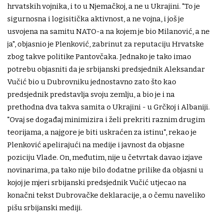
hrvatskih vojnika, i to u Njemačkoj, a ne u Ukrajini. "To je
sigurnosna i logisitička aktivnost, a ne vojna, i još je
usvojena na samitu NATO-a na kojem je bio Milanović, a ne
ja", objasnio je Plenković, zabrinut za reputaciju Hrvatske
zbog takve politike Pantovčaka. Jednako je tako imao
potrebu objasniti da je srbijanski predsjednik Aleksandar
Vučić bio u Dubrovniku jednostavno zato što kao
predsjednik predstavlja svoju zemlju, a bio je i na
prethodna dva takva samita o Ukrajini - u Grčkoj i Albaniji.
"Ovaj se događaj minimizira i želi prekriti raznim drugim
teorijama, a najgore je biti uskraćen za istinu", rekao je
Plenković apelirajući na medije i javnost da objasne
poziciju Vlade. On, međutim, nije u četvrtak davao izjave
novinarima, pa tako nije bilo dodatne prilike da objasni u
kojoj je mjeri srbijanski predsjednik Vučić utjecao na
konačni tekst Dubrovačke deklaracije, a o čemu naveliko
pišu srbijanski mediji.