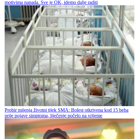
motivima napada. Sve je OK, idemo dalje raditi
Probir mijenja životni tijek SMA: Bolest otkrivena kod 15 beba
prije pojave simptoma, liječenje počelo na vrijeme