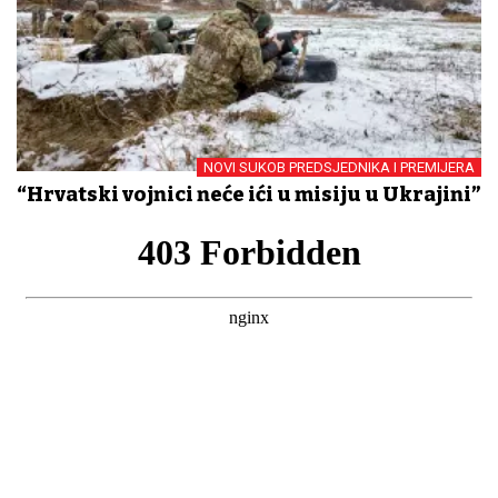
NOVI SUKOB PREDSJEDNIKA I PREMIJERA
“Hrvatski vojnici neće ići u misiju u Ukrajini”