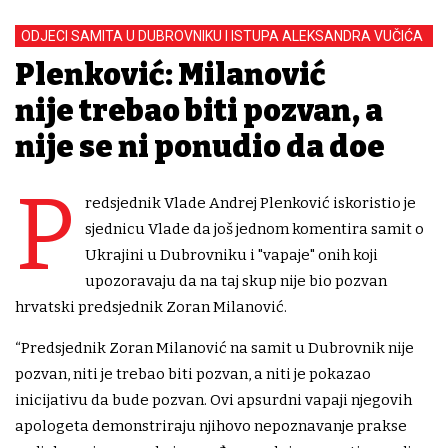
ODJECI SAMITA U DUBROVNIKU I ISTUPA ALEKSANDRA VUČIĆA
Plenković: Milanović
nije trebao biti pozvan, a
nije se ni ponudio da dođe
P
redsjednik Vlade Andrej Plenković iskoristio je
sjednicu Vlade da još jednom komentira samit o
Ukrajini u Dubrovniku i "vapaje" onih koji
upozoravaju da na taj skup nije bio pozvan
hrvatski predsjednik Zoran Milanović.
“Predsjednik Zoran Milanović na samit u Dubrovnik nije
pozvan, niti je trebao biti pozvan, a niti je pokazao
inicijativu da bude pozvan. Ovi apsurdni vapaji njegovih
apologeta demonstriraju njihovo nepoznavanje prakse