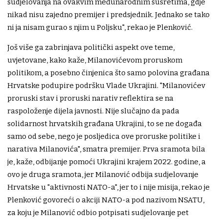
sudjelovanja na ovakvim međunarodnim susretima, gdje
nikad nisu zajedno premijer i predsjednik. Jednako se tako
ni ja nisam gurao s njim u Poljsku", rekao je Plenković.
Još više ga zabrinjava politički aspekt ove teme,
uvjetovane, kako kaže, Milanovićevom proruskom
politikom, a posebno činjenica što samo polovina građana
Hrvatske podupire podršku Vlade Ukrajini. "Milanovićev
proruski stav i proruski narativ reflektira se na
raspoloženje dijela javnosti. Nije slučajno da pada
solidarnost hrvatskih građana Ukrajini, to se ne događa
samo od sebe, nego je posljedica ove proruske politike i
narativa Milanovića", smatra premijer. Prva sramota bila
je, kaže, odbijanje pomoći Ukrajini krajem 2022. godine, a
ovo je druga sramota, jer Milanović odbija sudjelovanje
Hrvatske u "aktivnosti NATO-a", jer to i nije misija, rekao je
Plenković govoreći o akciji NATO-a pod nazivom NSATU,
za koju je Milanović odbio potpisati sudjelovanje pet