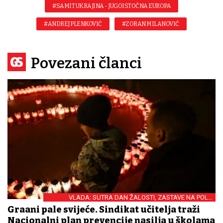
#SAMIT UKRAJINA - JUGOISTOČNA EUROPA
#ANDREJ PLENKOVIĆ
#ZORAN MILANOVIĆ
Povezani članci
VLADA: SUTRA DAN ŽALOSTI, ZASTAVE NA POLA
KOPLJA
Građani pale svijeće. Sindikat učitelja traži
Nacionalni plan prevencije nasilja u školama