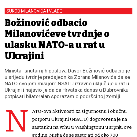
SUKOB MILANOVIĆA I VLADE
Božinović odbacio
Milanovićeve tvrdnje o
ulasku NATO-a u rat u
Ukrajini
Ministar unutarnjih poslova Davor Božinović odbacio je
u srijedu tvrdnje predsjednika Zorana Milanovića da se
NATO svojom misijom NSATU izravno uključuje u rat u
Ukrajini i najavio je da će Hrvatska danas u Dubrovniku
potpisati bilateralan sporazam o podršci toj zemlji.
N
ATO-ova aktivnosti za sigurnosnu i obučnu
potporu Ukrajini (NSATU) dogovorena je na
sastanku na vrhu u Washingtonu u srpnju ove
godine. Misija će se sastojati od oko 700