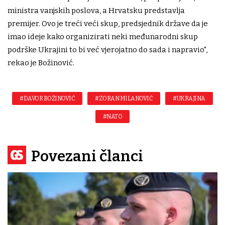
ministra vanjskih poslova, a Hrvatsku predstavlja
premijer. Ovo je treći veći skup, predsjednik države da je
imao ideje kako organizirati neki međunarodni skup
podrške Ukrajini to bi već vjerojatno do sada i napravio",
rekao je Božinović.
#DAVOR BOŽINOVIĆ
#ZORAN MILANOVIĆ
#UKRAJINA
#NATO
Povezani članci