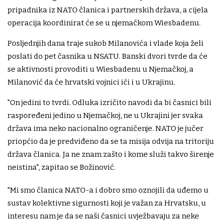
pripadnika iz NATO članica i partnerskih država, a cijela
operacija koordinirat će se u njemačkom Wiesbadenu.
Posljednjih dana traje sukob Milanovića i vlade koja želi
poslati do pet časnika u NSATU. Banski dvori tvrde da će
se aktivnosti provoditi u Wiesbadenu u Njemačkoj, a
Milanović da će hrvatski vojnici ići i u Ukrajinu.
"On jedini to tvrdi. Odluka izričito navodi da bi časnici bili
raspoređeni jedino u Njemačkoj, ne u Ukrajini jer svaka
država ima neko nacionalno ograničenje. NATO je jučer
priopćio da je predviđeno da se ta misija odvija na tritoriju
država članica. Ja ne znam zašto i kome služi takvo širenje
neistina", zapitao se Božinović.
"Mi smo članica NATO-a i dobro smo oznojili da uđemo u
sustav kolektivne sigurnosti koji je važan za Hrvatsku, u
interesu nam je da se naši časnici uvježbavaju za neke