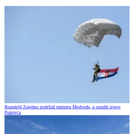
Branitelji Zajedno podržali ministra Medveda, a osudili izjave
Pupovca