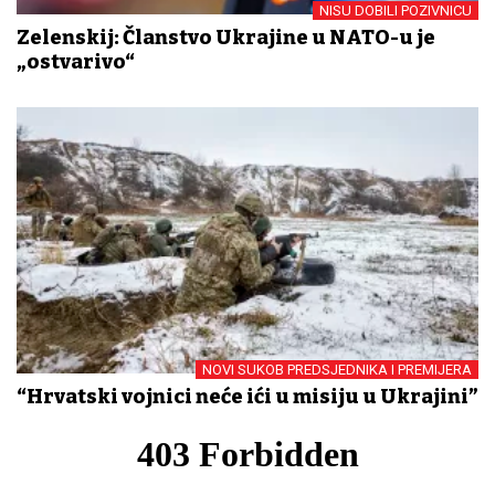
NISU DOBILI POZIVNICU
Zelenskij: Članstvo Ukrajine u NATO-u je
„ostvarivo“
NOVI SUKOB PREDSJEDNIKA I PREMIJERA
“Hrvatski vojnici neće ići u misiju u Ukrajini”