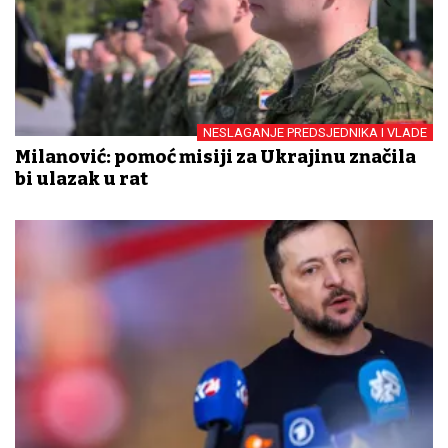
NESLAGANJE PREDSJEDNIKA I VLADE
Milanović: pomoć misiji za Ukrajinu značila
bi ulazak u rat