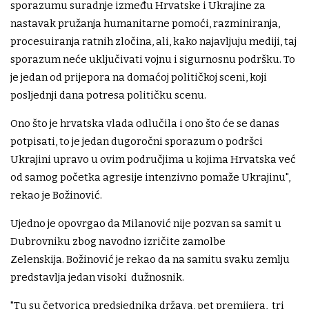
sporazumu suradnje između Hrvatske i Ukrajine za
nastavak pružanja humanitarne pomoći, razminiranja,
procesuiranja ratnih zločina, ali, kako najavljuju mediji, taj
sporazum neće uključivati vojnu i sigurnosnu podršku. To
je jedan od prijepora na domaćoj političkoj sceni, koji
posljednji dana potresa političku scenu.
Ono što je hrvatska vlada odlučila i ono što će se danas
potpisati, to je jedan dugoročni sporazum o podršci
Ukrajini upravo u ovim područjima u kojima Hrvatska već
od samog početka agresije intenzivno pomaže Ukrajinu",
rekao je Božinović.
Ujedno je opovrgao da Milanović nije pozvan sa samit u
Dubrovniku zbog navodno izričite zamolbe
Zelenskija. Božinović je rekao da na samitu svaku zemlju
predstavlja jedan visoki dužnosnik.
"Tu su četvorica predsjednika država, pet premijera, tri