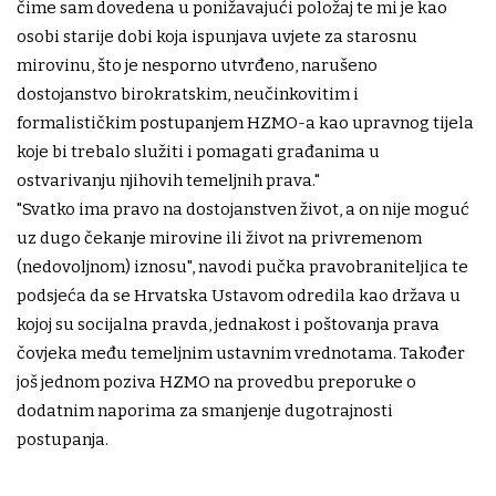
čime sam dovedena u ponižavajući položaj te mi je kao
osobi starije dobi koja ispunjava uvjete za starosnu
mirovinu, što je nesporno utvrđeno, narušeno
dostojanstvo birokratskim, neučinkovitim i
formalističkim postupanjem HZMO-a kao upravnog tijela
koje bi trebalo služiti i pomagati građanima u
ostvarivanju njihovih temeljnih prava."
"Svatko ima pravo na dostojanstven život, a on nije moguć
uz dugo čekanje mirovine ili život na privremenom
(nedovoljnom) iznosu", navodi pučka pravobraniteljica te
podsjeća da se Hrvatska Ustavom odredila kao država u
kojoj su socijalna pravda, jednakost i poštovanja prava
čovjeka među temeljnim ustavnim vrednotama. Također
još jednom poziva HZMO na provedbu preporuke o
dodatnim naporima za smanjenje dugotrajnosti
postupanja.