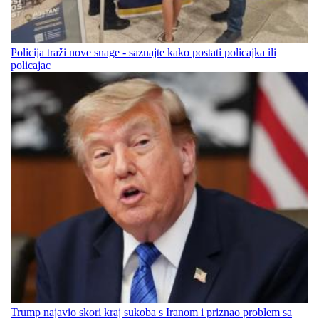
Policija traži nove snage - saznajte kako postati policajka ili
policajac
Trump najavio skori kraj sukoba s Iranom i priznao problem sa