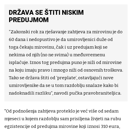
DRŽAVA SE ŠTITI NISKIM
PREDUJMOM
“Zakonski rok za rješavanje zahtjeva za mirovinu je do
60 dana i nedopustivo je da umirovljenici duže od
toga čekaju mirovinu, čak i uz predujam koji se
nekima od njih (no ne svima) u međuvremenu
isplaćuje. Iznos tog predujma puno je niži od mirovine
na koju imaju pravo i mnogo niži od osnovnih troškova.
Tako se država štiti od ‘preplate’, ostavljajući nove
umirovljenike da se u tom razdoblju snalaze kako bi
nadoknadili razliku”, navodi pučka pravobraniteljica.
"Od podnošenja zahtjeva proteklo je već više od sedam
mjeseci u kojem razdoblju sam prisiljena živjeti na rubu
egzistencije od predujma mirovine koji iznosi 310 eura,