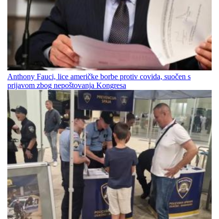
Anthony Fauci, lice američke borbe protiv covida, suočen s
prijavom zbog nepoštovanja Kongresa