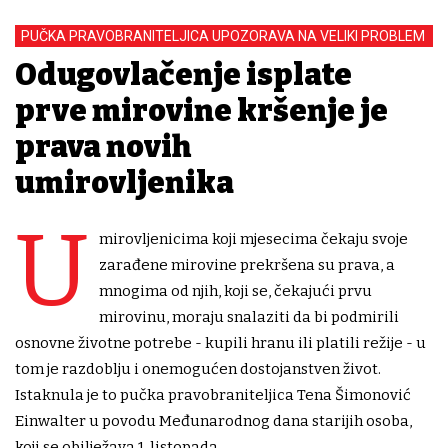
PUČKA PRAVOBRANITELJICA UPOZORAVA NA VELIKI PROBLEM
Odugovlačenje isplate
prve mirovine kršenje je
prava novih
umirovljenika
U
mirovljenicima koji mjesecima čekaju svoje
zarađene mirovine prekršena su prava, a
mnogima od njih, koji se, čekajući prvu
mirovinu, moraju snalaziti da bi podmirili
osnovne životne potrebe - kupili hranu ili platili režije - u
tom je razdoblju i onemogućen dostojanstven život.
Istaknula je to pučka pravobraniteljica Tena Šimonović
Einwalter u povodu Međunarodnog dana starijih osoba,
koji se obilježava 1. listopada.