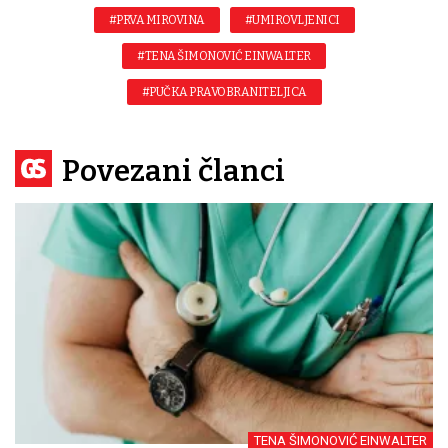
#PRVA MIROVINA
#UMIROVLJENICI
#TENA ŠIMONOVIĆ EINWALTER
#PUČKA PRAVOBRANITELJICA
Povezani članci
TENA ŠIMONOVIĆ EINWALTER