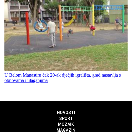
U Belom Manastiru čak 20-ak dječjih igrališta, grad nastavlja s
obnovama i ulaganjima
NOVOSTI
SPORT
MOZAIK
MAGAZIN