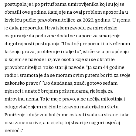
postupala je i po pritužbama umirovljenika koji su joj se
obratili ove godine. Ranije je na ovaj problem upozorila u
Izvješću pučke pravobraniteljice za 2023. godinu. U njemu
je dala preporuku Hrvatskom zavodu za mirovinsko
osiguranje da poduzme dodatne napore za smanjenje
dugotrajnosti postupanja. "Unatoč preporuci i utvrđenom
kršenju prava, problem je i dalje tu", ističe se u priopćenju
u kojem se navode i izjave osoba koje su se obratile
pravobraniteljici. Tako stariji navode: "Ja sam 44 godine
radio i sramota je da se moram ovim putem boriti za svoje
zakonsko pravo!" "Do dandanas, znači gotovo sedam
mjeseci i unatoč brojnim požurnicama, rješenja za
mirovinu nema. To je moje pravo, a ne nečija milostinja i
odugovlačenjem mi činite izravnu materijalnu štetu.
Poniženje i duševnu bol ćemo ostaviti sada sa strane, iako
nisu zanemarive, a u cijeloj toj stvari je najgori osjećaj
nemoći."