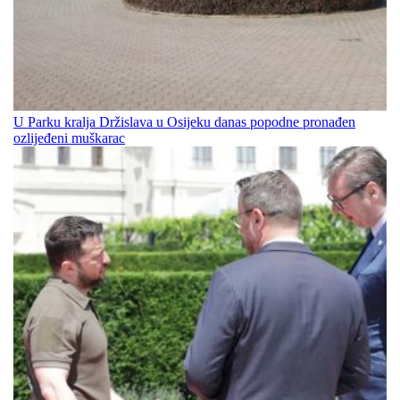
U Parku kralja Držislava u Osijeku danas popodne pronađen
ozlijeđeni muškarac