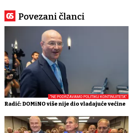
Povezani članci
“NE PODRŽAVAMO POLITIKU KONTINUITETA”
Radić: DOMiNO više nije dio vladajuće većine