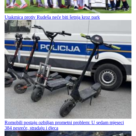
Utakmica protiv Rudeša neće biti šetnja kroz park
Romobili postaju ozbiljan prometni problem: U sedam mjeseci
384 nesreće, stradaju i djeca