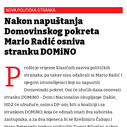
NOVA POLITIČKA STRANKA
Nakon napuštanja
Domovinskog pokreta
Mario Radić osniva
stranku DOMiNO
P
rošlo je vrijeme klasičnih naziva političkih
stranaka, pa takav nisu odabrali ni Mario Radić i
njegovi istomišljenici koji su napustili
Domovinski pokret. Oni će idućih dana osnovati
stranku DOMiNO - Dom i Nacionalno okupljanje. Dakle,
HDZ će ubuduće, osim s DP-om, biti u koaliciji i sa
strankom DOMiNO, koja će odmah imati dva saborska
zastupnika, a za dva mjeseca bi se Krešimiru Čabaju i
Igoru Peternelu trebao pridružiti Damir Biloglav, nakon