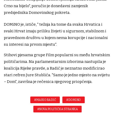
Crno na bijelo", poručio je donedavni zamjenik
predsjednika Domovinskog pokreta.
DOMiNO je, ističe, " težnja ka tome da svaka Hrvatica i
svaki Hrvat imaju priliku živjeti u sigurnom, stabilnom i
pravednom društvu u kojem nema korupcije i nacionalni
su interesi na prvom mjestu".
Stihovi pjesama grupe Film popularni su među hrvatskim
političarima. Na parlamentarnim izborima nastupila je
koalicija Rijeke pravde, a Radić je neznatno modificirao
stari refren Jure Stublića. "Samo je jedno mjesto na svijetu
– Dom", završna je rečenica njegovog priopćenja.
#MARIO RADIĆ
#DOMINO
#NOVA POLITIČKA STRANKA