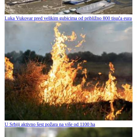
Luka Vukovar pred velikim gubicima od približno 800 tisuća eura
U Srbiji aktivno šest požara na više od 1100 ha