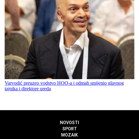
Varvodić preuzeo vodstvo HOO-a i odmah smijenio glavnog
tajnika i direktore ureda
NOVOSTI
SPORT
MOZAIK