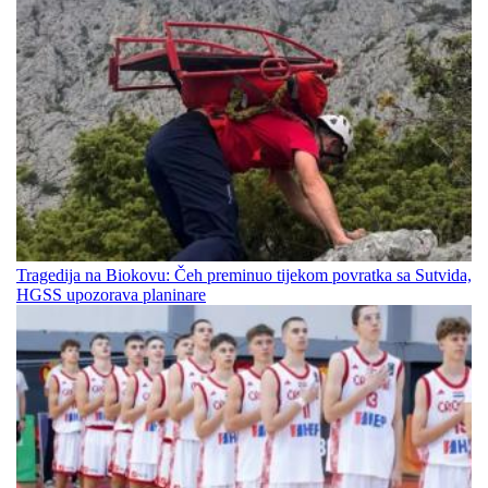
Tragedija na Biokovu: Čeh preminuo tijekom povratka sa Sutvida,
HGSS upozorava planinare