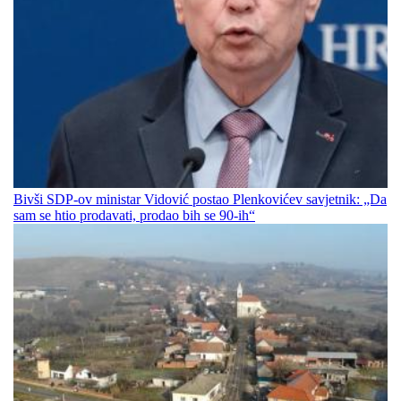
Bivši SDP-ov ministar Vidović postao Plenkovićev savjetnik: „Da
sam se htio prodavati, prodao bih se 90-ih“