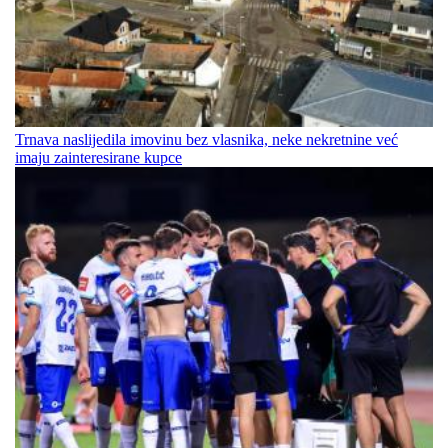
Trnava naslijedila imovinu bez vlasnika, neke nekretnine već
imaju zainteresirane kupce