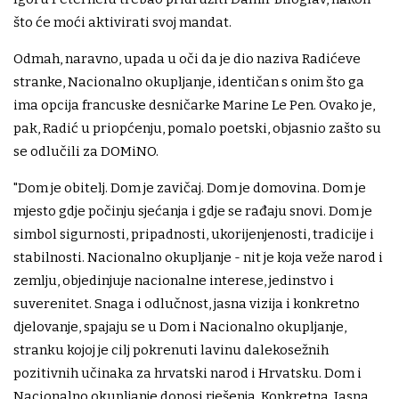
što će moći aktivirati svoj mandat.
Odmah, naravno, upada u oči da je dio naziva Radićeve
stranke, Nacionalno okupljanje, identičan s onim što ga
ima opcija francuske desničarke Marine Le Pen. Ovako je,
pak, Radić u priopćenju, pomalo poetski, objasnio zašto su
se odlučili za DOMiNO.
"Dom je obitelj. Dom je zavičaj. Dom je domovina. Dom je
mjesto gdje počinju sjećanja i gdje se rađaju snovi. Dom je
simbol sigurnosti, pripadnosti, ukorijenjenosti, tradicije i
stabilnosti. Nacionalno okupljanje - nit je koja veže narod i
zemlju, objedinjuje nacionalne interese, jedinstvo i
suverenitet. Snaga i odlučnost, jasna vizija i konkretno
djelovanje, spajaju se u Dom i Nacionalno okupljanje,
stranku kojoj je cilj pokrenuti lavinu dalekosežnih
pozitivnih učinaka za hrvatski narod i Hrvatsku. Dom i
Nacionalno okupljanje donosi rješenja. Konkretna. Jasna.