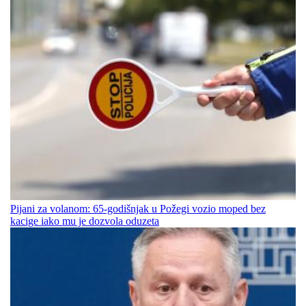
Pijani za volanom: 65-godišnjak u Požegi vozio moped bez
kacige iako mu je dozvola oduzeta