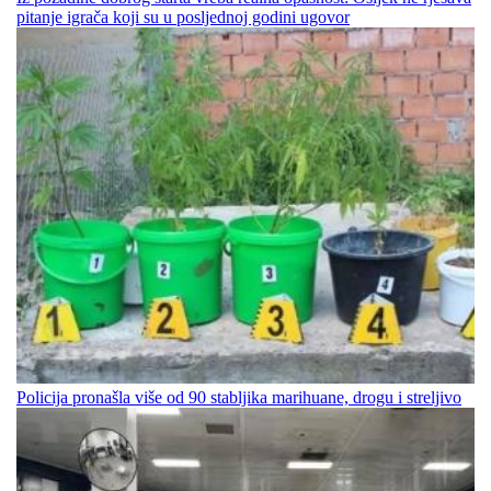
pitanje igrača koji su u posljednoj godini ugovor
Policija pronašla više od 90 stabljika marihuane, drogu i streljivo