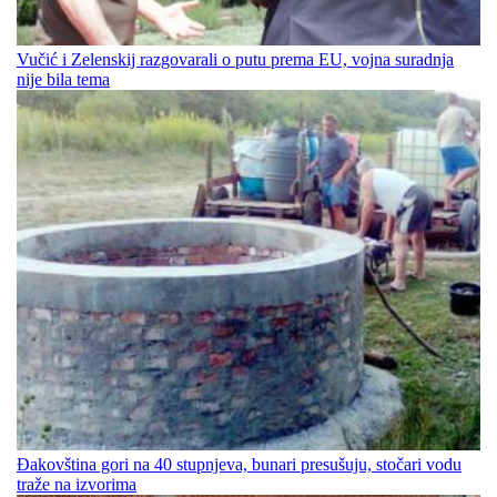
Vučić i Zelenskij razgovarali o putu prema EU, vojna suradnja
nije bila tema
Đakovština gori na 40 stupnjeva, bunari presušuju, stočari vodu
traže na izvorima