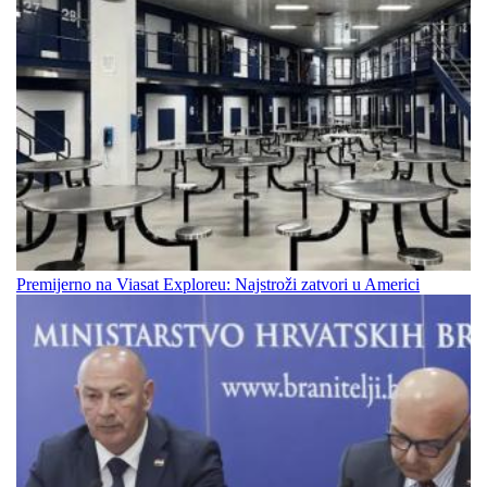
Premijerno na Viasat Exploreu: Najstroži zatvori u Americi