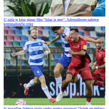
U naša je kina stigao film “Izlaz iz igre”: Adrenalinom nabijen
kriminalistički triler
Iz pozadine dobrog starta vreba realna opasnost: Osijek ne rješava