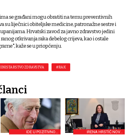
kojima se građani mogu obratiti na temu preventivnih
a su liječnici obiteljske medicine, patronažne sestre i
županijama. Hrvatski zavod za javno zdravstvo jedini
anog otkrivanja raka debelog crijeva, kao i ostale
rame", kaže se u priopćenju.
INISTARSTVO ZDRAVSTVA
#RAK
članci
IDE U POZITIVNOM
IRENA HRSTIĆ NOVA