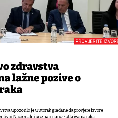
PROVJERITE IZVOR
vo zdravstva
a lažne pozive o
 raka
avstva upozorilo je u utorak građane da provjere izvore
entivni Nacionalni program ranog otkrivanja raka