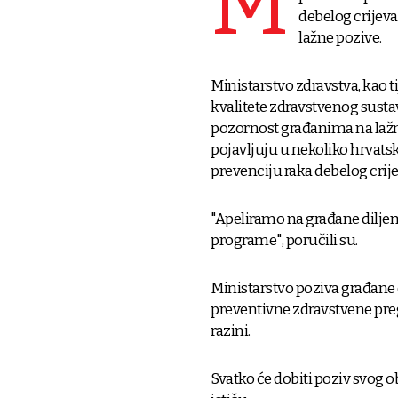
M
debelog crijeva 
lažne pozive.
Ministarstvo zdravstva, kao t
kvalitete zdravstvenog susta
pozornost građanima na lažne
pojavljuju u nekoliko hrvats
prevenciju raka debelog crijev
"Apeliramo na građane diljem
programe", poručili su.
Ministarstvo poziva građane
preventivne zdravstvene preg
razini.
Svatko će dobiti poziv svog ob