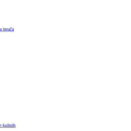
a igrača
e kultnih