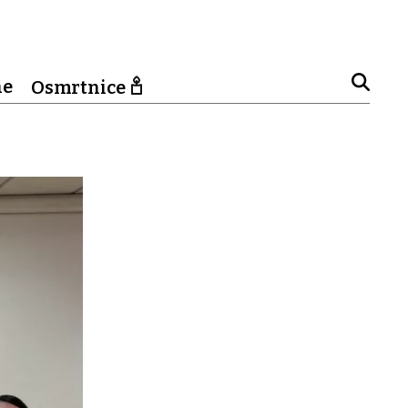
ne
Osmrtnice