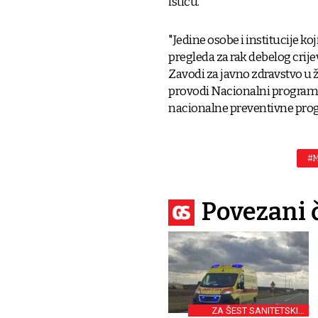
ističu.
"Jedine osobe i institucije 
pregleda za rak debelog crijev
Zavodi za javno zdravstvo u 
provodi Nacionalni program r
nacionalne preventivne prog
#M
Povezani 
ZA ŠEST SANITETSKIH