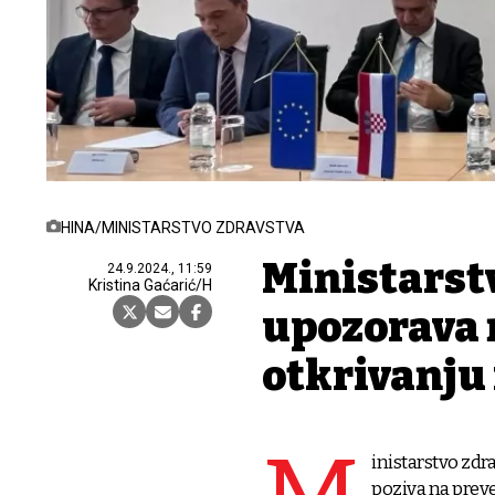
HINA/MINISTARSTVO ZDRAVSTVA
Ministarst
24.9.2024., 11:59
Kristina Gaćarić/H
upozorava n
otkrivanju
inistarstvo zdr
poziva na prev