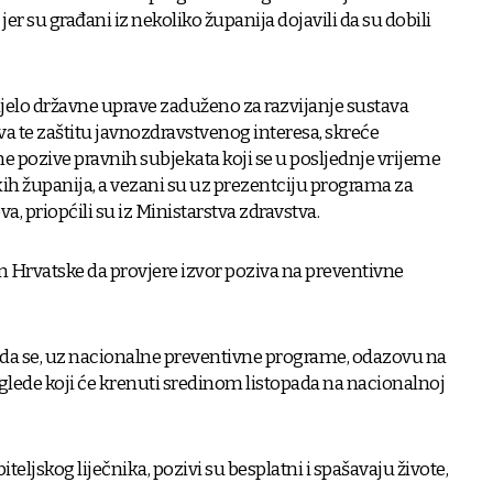
jer su građani iz nekoliko županija dojavili da su dobili
ijelo državne uprave zaduženo za razvijanje sustava
va te zaštitu javnozdravstvenog interesa, skreće
 pozive pravnih subjekata koji se u posljednje vrijeme
kih županija, a vezani su uz prezentciju programa za
a, priopćili su iz Ministarstva zdravstva.
 Hrvatske da provjere izvor poziva na preventivne
 da se, uz nacionalne preventivne programe, odazovu na
lede koji će krenuti sredinom listopada na nacionalnoj
iteljskog liječnika, pozivi su besplatni i spašavaju živote,