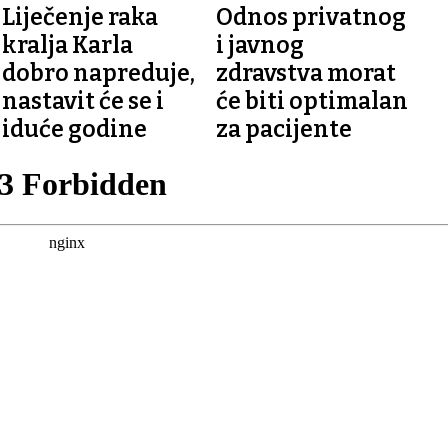
SMJERU
MINISTRICA ZDRAVSTVA
Liječenje raka
Odnos privatnog
kralja Karla
i javnog
dobro napreduje,
zdravstva morat
nastavit će se i
će biti optimalan
iduće godine
za pacijente