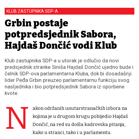
KLUB ZASTUPNIKA SDP-A
Grbin postaje
potpredsjednik Sabora,
Hajdaš Dončić vodi Klub
Klub zastupnika SDP-a u utorak je odlučio da novi
predsjednik stranke Siniša Hajdaš Dončić ujedno bude i
čelnik SDP-ova parlamentarna Kluba, dok bi dosadašnji
lider Peđa Grbin preuzeo parlamentarnu funkciju svog
nasljednika i bio potpredsjednik Sabora iz oporbene
kvote.
N
akon održanih unutarstranačkih izbora na
kojima je u drugom krugu pobijedio Hajdaš
Dončić, na red su došla kadrovska pitanja,
kako u stranci, tako i u parlamentu.