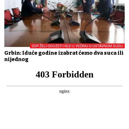
SDP ŽELI ODUZETI HDZ-U VEĆINU U USTAVNOM SUDU
Grbin: Iduće godine izabrat ćemo dva suca ili
nijednog