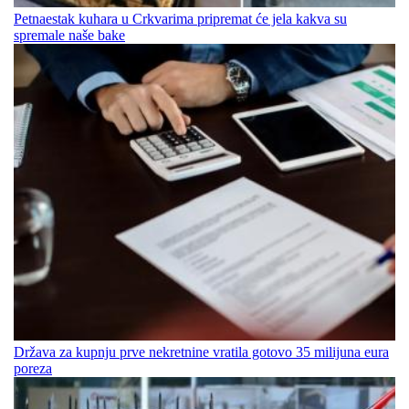
Petnaestak kuhara u Crkvarima pripremat će jela kakva su
spremale naše bake
Država za kupnju prve nekretnine vratila gotovo 35 milijuna eura
poreza