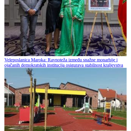
Veleposlanica Maroka: Ravnoteža između snažne monarhije i
ojačanih demokratskih institucija osigurava stabilnost kraljevstva