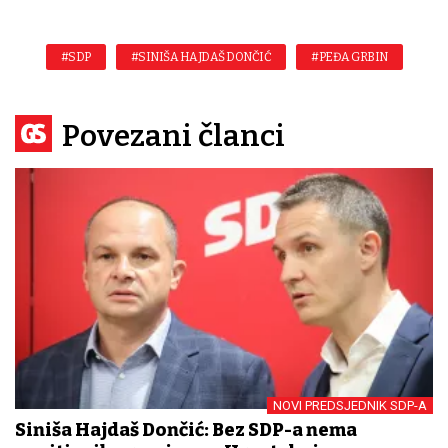
#SDP
#SINIŠA HAJDAŠ DONČIĆ
#PEĐA GRBIN
Povezani članci
NOVI PREDSJEDNIK SDP-A
Siniša Hajdaš Dončić: Bez SDP-a nema