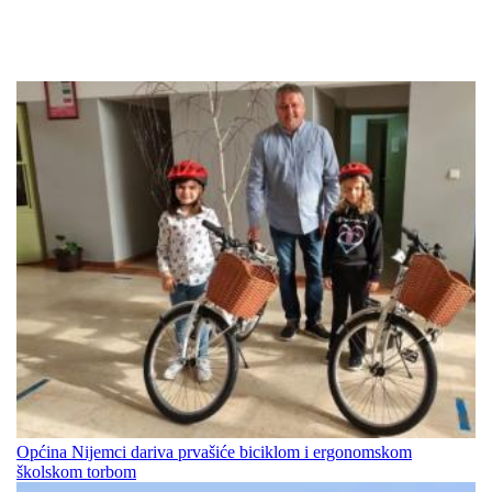
Općina Nijemci dariva prvašiće biciklom i ergonomskom
školskom torbom