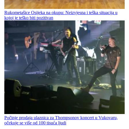
Rukometašice Osijeka na okupu: Neizvjesna i teška situacija u
kojoj je teško biti pozitivan
Počinje prodaja ulaznica za Thompsonov koncert u Vukovaru,
očekuje se više od 100 tisuća ljudi