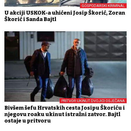
GOSPODARSKI KRIMINAL
U akciji USKOK-a uhićeni Josip Škorić, Zoran
Škorić i Sanda Bajtl
PRITVOR UKINUT DVOJICI OSJEČANA
Bivšem šefu Hrvatskih cesta Josipu Škoriću i
njegovu rođaku ukinut istražni zatvor. Bajtl
ostaje u pritvoru