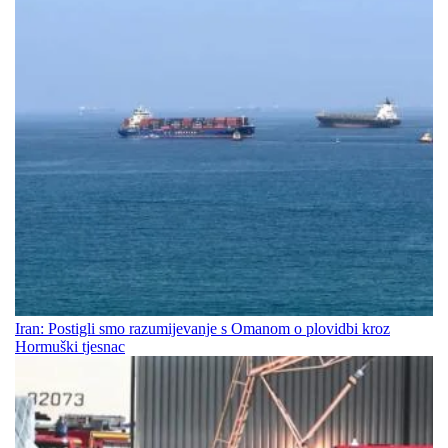
Iran: Postigli smo razumijevanje s Omanom o plovidbi kroz
Hormuški tjesnac