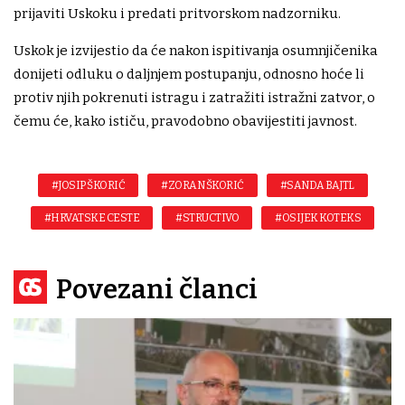
prijaviti Uskoku i predati pritvorskom nadzorniku.
Uskok je izvijestio da će nakon ispitivanja osumnjičenika
donijeti odluku o daljnjem postupanju, odnosno hoće li
protiv njih pokrenuti istragu i zatražiti istražni zatvor, o
čemu će, kako ističu, pravodobno obavijestiti javnost.
#JOSIP ŠKORIĆ
#ZORAN ŠKORIĆ
#SANDA BAJTL
#HRVATSKE CESTE
#STRUCTIVO
#OSIJEK KOTEKS
Povezani članci