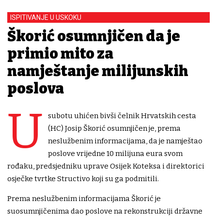
ISPITIVANJE U USKOKU
Škorić osumnjičen da je
primio mito za
namještanje milijunskih
poslova
U
subotu uhićen bivši čelnik Hrvatskih cesta
(HC) Josip Škorić osumnjičen je, prema
neslužbenim informacijama, da je namještao
poslove vrijedne 10 milijuna eura svom
rođaku, predsjedniku uprave Osijek Koteksa i direktorici
osječke tvrtke Structivo koji su ga podmitili.
Prema neslužbenim informacijama Škorić je
suosumnjičenima dao poslove na rekonstrukciji državne