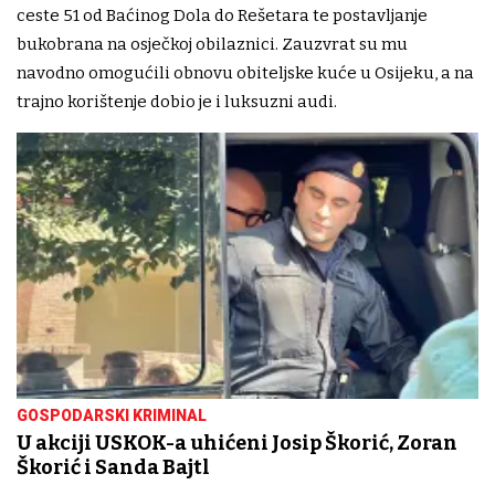
ceste 51 od Baćinog Dola do Rešetara te postavljanje
bukobrana na osječkoj obilaznici. Zauzvrat su mu
navodno omogućili obnovu obiteljske kuće u Osijeku, a na
trajno korištenje dobio je i luksuzni audi.
GOSPODARSKI KRIMINAL
U akciji USKOK-a uhićeni Josip Škorić, Zoran
Škorić i Sanda Bajtl