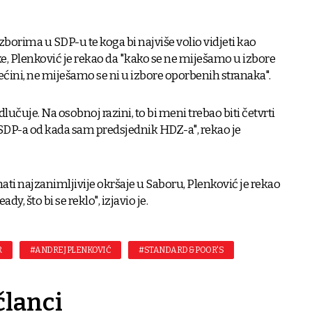
borima u SDP-u te koga bi najviše volio vidjeti kao
e, Plenković je rekao da "kako se ne miješamo u izbore
ćini, ne miješamo se ni u izbore oporbenih stranaka".
lučuje. Na osobnoj razini, to bi meni trebao biti četvrti
 SDP-a od kada sam predsjednik HDZ-a", rekao je
ati najzanimljivije okršaje u Saboru, Plenković je rekao
dy, što bi se reklo", izjavio je.
R
#ANDREJ PLENKOVIĆ
#STANDARD & POOR'S
članci