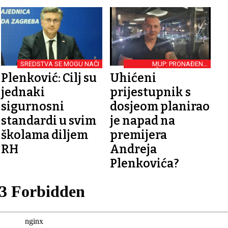
SREDSTVA SE MOGU NAĆI
MUP: PRONAĐENO
ORUŽJE I PODNESENE
Plenković: Cilj su
Uhićeni
KAZNENE PRIJAVE
jednaki
prijestupnik s
sigurnosni
dosjeom planirao
standardi u svim
je napad na
školama diljem
premijera
RH
Andreja
Plenkovića?