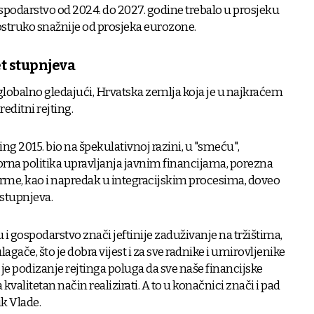
spodarstvo od 2024. do 2027. godine trebalo u prosjeku
dvostruko snažnije od prosjeka eurozone.
et stupnjeva
, globalno gledajući, Hrvatska zemlja koja je u najkraćem
reditni rejting.
jting 2015. bio na špekulativnoj razini, u "smeću",
rna politika upravljanja javnim financijama, porezna
orme, kao i napredak u integracijskim procesima, doveo
t stupnjeva.
vu i gospodarstvo znači jeftinije zaduživanje na tržištima,
agače, što je dobra vijest i za sve radnike i umirovljenike
je podizanje rejtinga poluga da sve naše financijske
alitetan način realizirati. A to u konačnici znači i pad
ik Vlade.