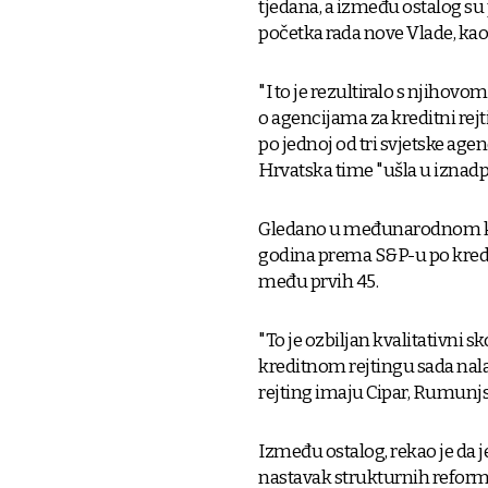
tjedana, a između ostalog su 
početka rada nove Vlade, kao i
"I to je rezultiralo s njihovo
o agencijama za kreditni rejti
po jednoj od tri svjetske agen
Hrvatska time "ušla u iznadp
Gledano u međunarodnom kont
godina prema S&P-u po kredit
među prvih 45.
"To je ozbiljan kvalitativni s
kreditnom rejtingu sada nalaz
rejting imaju Cipar, Rumunjsk
Između ostalog, rekao je da
nastavak strukturnih reformi,