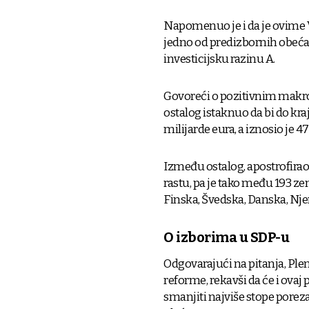
Napomenuo je i da je ovime 
jedno od predizbornih obećanj
investicijsku razinu A.
Govoreći o pozitivnim makr
ostalog istaknuo da bi do k
milijarde eura, a iznosio je 4
Između ostalog, apostrofirao 
rastu, pa je tako među 193 ze
Finska, Švedska, Danska, Nje
O izborima u SDP-u
Odgovarajući na pitanja, Ple
reforme, rekavši da će i ovaj 
smanjiti najviše stope porez