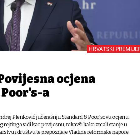
HRVATSKI PREMIJE
Povijesna ocjena
 Poor's-a
ndrej Plenković jučerašnju Standard & Poor'sovu ocjenu
 rejtinga vidi kao povijesnu, rekavši kako zrcali stanje u
stvu i društvu te prepoznaje Vladine reformske napore