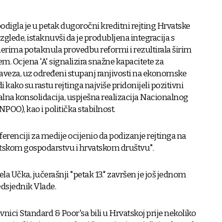
odigla je u petak dugoročni kreditni rejting Hrvatske
 izglede, istaknuvši da je produbljena integracija s
erima potaknula provedbu reformi i rezultirala širim
m. Ocjena 'A' signalizira snažne kapacitete za
aveza, uz određeni stupanj ranjivosti na ekonomske
 kako su rastu rejtinga najviše pridonijeli pozitivni
kalna konsolidacija, uspješna realizacija Nacionalnog
NPOO), kao i politička stabilnost.
erenciji za medije ocijenio da podizanje rejtinga na
vatskom gospodarstvu i hrvatskom društvu".
ela Učka, jučerašnji "petak 13." završen je još jednom
redsjednik Vlade.
ici Standard & Poor'sa bili u Hrvatskoj prije nekoliko