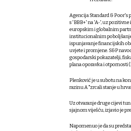
Agencija Standard & Poor's p
s 'BBB+' na 'A-', uz pozitivne
europskim i globalnim partn
institucionalnim poboljšanje
ispunjavanje financijskih ob
uvjete i promjene. S&P navodi
gospodarski pokazatelji, fis
plana oporavka i otpornosti (
Plenković je u subotu na konf
razinu A "zrcali stanje u hr
Uz otvaranje druge cijevi tun
sjajnom viješću, izjavio je p
Napomenuo je da su predstavn