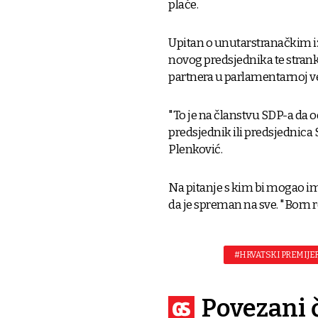
plaće.
Upitan o unutarstranačkim iz
novog predsjednika te strank
partnera u parlamentarnoj ve
"To je na članstvu SDP-a da od
predsjednik ili predsjednica
Plenković.
Na pitanje s kim bi mogao im
da je spreman na sve. "Born rea
#HRVATSKI PREMIJE
Povezani 