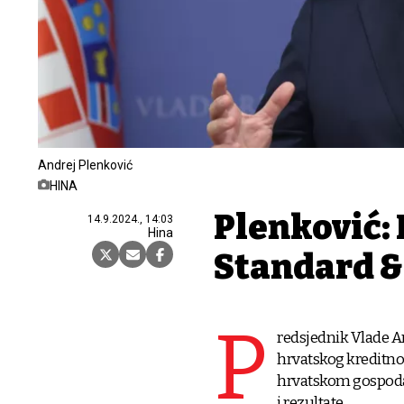
Andrej Plenković
HINA
Plenković: 
14.9.2024., 14:03
Hina
Standard &
P
redsjednik Vlade A
hrvatskog kreditnog
hrvatskom gospodar
i rezultate.