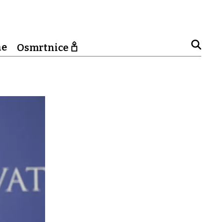
ne
Osmrtnice