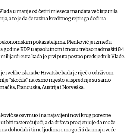
Vlada u manje od četiri mjeseca mandata već ispunila
a, a to je da će razina kreditnog rejtinga doći na
oekonomskim pokazateljima, Plenković je između
raja godine BDP u apsolutnom iznosu trebao nadmašiti 84
7 milijardi eura kada je prvi puta postao predsjednik Vlade.
je i velike iskorake Hrvatske kada je riječ o održivom
mlje "skočila" na osmo mjesto, a ispred nje su samo
mačka, Francuska, Austrija i Norveška.
nković se osvrnuo i na najavljeni novi krug porezne
put biti rasterećujući, a da država procjenjuje da može
a na dohodak i time ljudima omogućiti da imaju veće