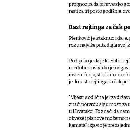
prognozira da bi hrvatsko go
rasti za tri posto godišnje, 
Rast rejtinga za čak p
Plenković je istaknuo i da je
roku najviše puta digla svoj k
Podsjetio je da je kreditni re
međutim, ustvrdio je, odgovo
rasterećenja, strukturne ref
je do rasta rejtinga za čak pe
"Vijest je odlična jer za drža
znači potvrdu sigurnosti za ul
u Hrvatskoj. To znači da nam 
obveze i planove možemo na kv
kamata", izjavio je predsjedn