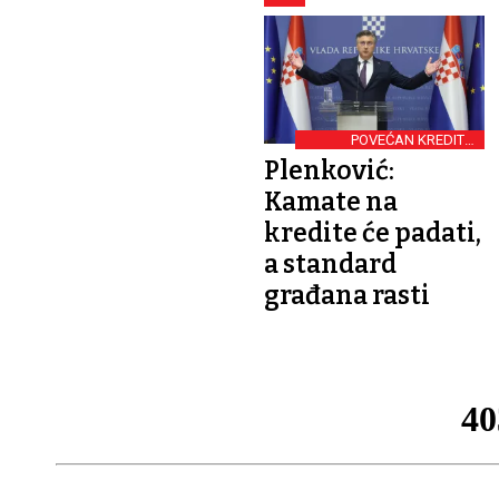
POVEĆAN KREDITNI
REJTING HRVATSKE
Plenković:
Kamate na
kredite će padati,
a standard
građana rasti