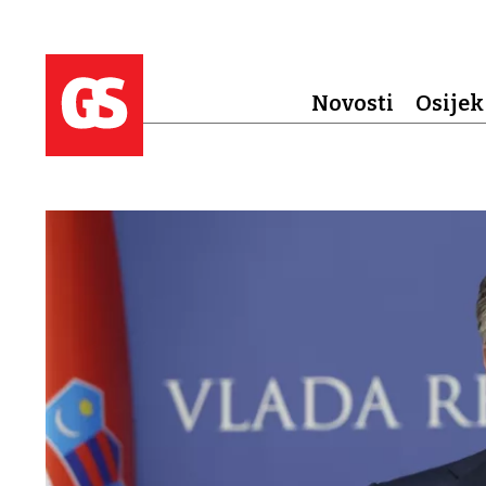
Novosti
Osijek