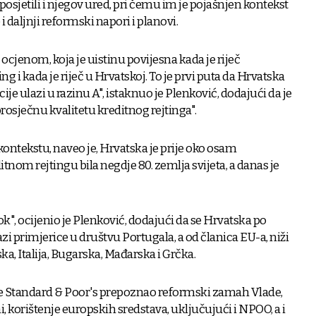
posjetili i njegov ured, pri čemu im je pojašnjen kontekst
 daljnji reformski napori i planovi.
m ocjenom, koja je uistinu povijesna kada je riječ
ng i kada je riječ u Hrvatskoj. To je prvi puta da Hrvatska
cije ulazi u razinu A", istaknuo je Plenković, dodajući da je
rosječnu kvalitetu kreditnog rejtinga".
ekstu, naveo je, Hrvatska je prije oko osam
nom rejtingu bila negdje 80. zemlja svijeta, a danas je
kok", ocijenio je Plenković, dodajući da se Hrvatska po
i primjerice u društvu Portugala, a od članica EU-a, niži
a, Italija, Bugarska, Mađarska i Grčka.
 je Standard & Poor's prepoznao reformski zamah Vlade,
 korištenje europskih sredstava, uključujući i NPOO, a i