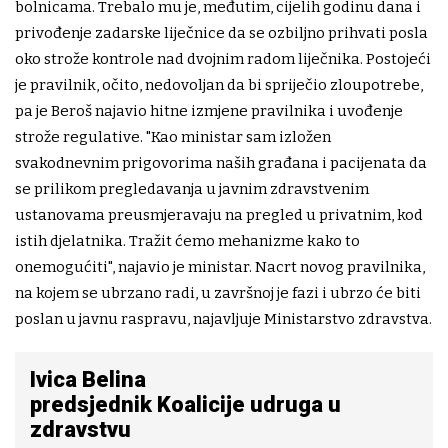
bolnicama. Trebalo mu je, međutim, cijelih godinu dana i
privođenje zadarske liječnice da se ozbiljno prihvati posla
oko strože kontrole nad dvojnim radom liječnika. Postojeći
je pravilnik, očito, nedovoljan da bi spriječio zloupotrebe,
pa je Beroš najavio hitne izmjene pravilnika i uvođenje
strože regulative. "Kao ministar sam izložen
svakodnevnim prigovorima naših građana i pacijenata da
se prilikom pregledavanja u javnim zdravstvenim
ustanovama preusmjeravaju na pregled u privatnim, kod
istih djelatnika. Tražit ćemo mehanizme kako to
onemogućiti", najavio je ministar. Nacrt novog pravilnika,
na kojem se ubrzano radi, u završnoj je fazi i ubrzo će biti
poslan u javnu raspravu, najavljuje Ministarstvo zdravstva.
Ivica Belina
predsjednik Koalicije udruga u
zdravstvu