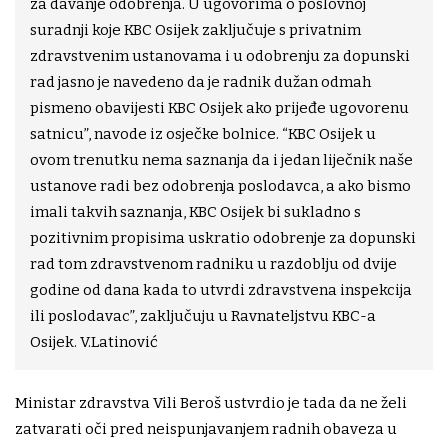
za davanje odobrenja. U ugovorima o poslovnoj
suradnji koje KBC Osijek zaključuje s privatnim
zdravstvenim ustanovama i u odobrenju za dopunski
rad jasno je navedeno da je radnik dužan odmah
pismeno obavijesti KBC Osijek ako prijeđe ugovorenu
satnicu”, navode iz osječke bolnice. “KBC Osijek u
ovom trenutku nema saznanja da i jedan liječnik naše
ustanove radi bez odobrenja poslodavca, a ako bismo
imali takvih saznanja, KBC Osijek bi sukladno s
pozitivnim propisima uskratio odobrenje za dopunski
rad tom zdravstvenom radniku u razdoblju od dvije
godine od dana kada to utvrdi zdravstvena inspekcija
ili poslodavac”, zaključuju u Ravnateljstvu KBC-a
Osijek. V.Latinović
Ministar zdravstva Vili Beroš ustvrdio je tada da ne želi
zatvarati oči pred neispunjavanjem radnih obaveza u