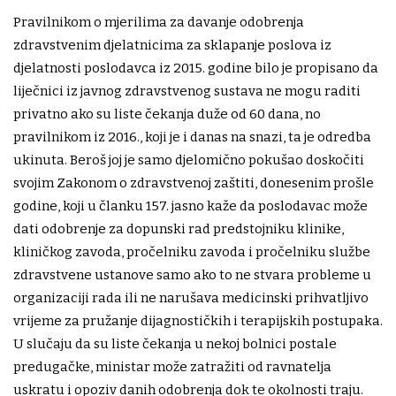
Pravilnikom o mjerilima za davanje odobrenja
zdravstvenim djelatnicima za sklapanje poslova iz
djelatnosti poslodavca iz 2015. godine bilo je propisano da
liječnici iz javnog zdravstvenog sustava ne mogu raditi
privatno ako su liste čekanja duže od 60 dana, no
pravilnikom iz 2016., koji je i danas na snazi, ta je odredba
ukinuta. ​Beroš joj je samo djelomično pokušao doskočiti
svojim Zakonom o zdravstvenoj zaštiti, donesenim prošle
godine, koji u članku 157. jasno kaže da poslodavac može
dati odobrenje za dopunski rad predstojniku klinike,
kliničkog zavoda, pročelniku zavoda i pročelniku službe
zdravstvene ustanove samo ako to ne stvara probleme u
organizaciji rada ili ne narušava medicinski prihvatljivo
vrijeme za pružanje dijagnostičkih i terapijskih postupaka.
U slučaju da su liste čekanja u nekoj bolnici postale
predugačke, ministar može zatražiti od ravnatelja
uskratu i opoziv danih odobrenja dok te okolnosti traju.