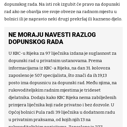
dopunskog rada. Na isti rok izgubit će pravo na dopunski
rad ako ne obavlja sve svoje obveze na radnom mjestu u
bolnici ili je napravio neki drugi prekršaj ili kazneno djelo.
NE MORAJU NAVESTI RAZLOG
DOPUNSKOG RADA
U KBC-u Rijeka za 97 liječnika izdana je suglasnost za
dopunski rad u privatnim ustanovama. Prema
informacijama iz KBC-a Rijeka, na dan 31. kolovoza
zaposleno je 507 specijalista, što znači da ih 19,13
posto ima dopusnicu za dopunski rad. Među njima, na
rukovoditeljskim radnim mjestima je trideset
djelatnika. Dodaju kako KBC Rijeka nema zabilježenih
primjera liječnika koji rade privatno i bez dozvole. U
Općoj bolnici Pula radi 39 liječnika u dodatnom radu
u privatnim praksama, od kojih njih 13 na
rukovoditeljskim pozicijama. Zaposleno je 277