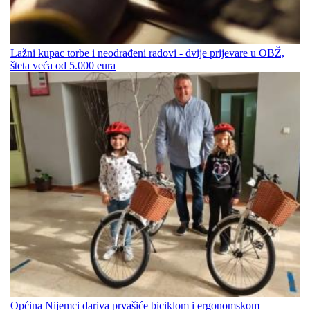
Lažni kupac torbe i neodrađeni radovi - dvije prijevare u OBŽ,
šteta veća od 5.000 eura
Općina Nijemci dariva prvašiće biciklom i ergonomskom