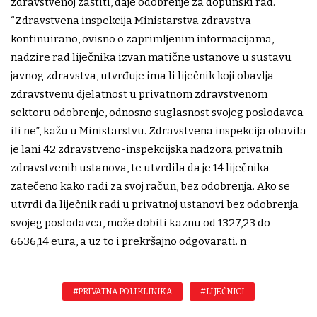
zdravstvenoj zaštiti, daje odobrenje za dopunski rad.
“Zdravstvena inspekcija Ministarstva zdravstva
kontinuirano, ovisno o zaprimljenim informacijama,
nadzire rad liječnika izvan matične ustanove u sustavu
javnog zdravstva, utvrđuje ima li liječnik koji obavlja
zdravstvenu djelatnost u privatnom zdravstvenom
sektoru odobrenje, odnosno suglasnost svojeg poslodavca
ili ne”, kažu u Ministarstvu. Zdravstvena inspekcija obavila
je lani 42 zdravstveno-inspekcijska nadzora privatnih
zdravstvenih ustanova, te utvrdila da je 14 liječnika
zatečeno kako radi za svoj račun, bez odobrenja. Ako se
utvrdi da liječnik radi u privatnoj ustanovi bez odobrenja
svojeg poslodavca, može dobiti kaznu od 1327,23 do
6636,14 eura, a uz to i prekršajno odgovarati. n
#PRIVATNA POLIKLINIKA
#LIJEČNICI