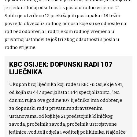
je i jedan slučaj odsutnosti s posla u radno vrijeme. U
Splitu je utvrđeno 12 prekršajnih postupaka i 18 težih
povreda obveza iz radnog odnosa koje su se odnosile na
rad bez odobrenja i rad tijekom radnog vremena u
privatnoj ustanovi te još tri zbog odsutnosti s posla u
radno vrijeme.
KBC OSIJEK: DOPUNSKI RADI 107
LIJEČNIKA
Ukupan broj liječnika koji rade u KBC-u Osijek je 591,
od kojih su 447 specijalista i 144 specijalizanta. “Na
dan 12. rujna ove godine 107 liječnika ima odobrenje
za dopunski rad u privatnim zdravstvenim
ustanovama, od kojih je 21 predstojnik kliničkog
zavoda, pročelnik zavoda, pročelnik ustrojstvene
jedinice, voditelj odjela i voditelj poliklinike. Najčešće