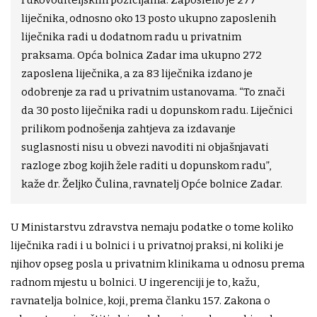
liječnika, odnosno oko 13 posto ukupno zaposlenih
liječnika radi u dodatnom radu u privatnim
praksama. Opća bolnica Zadar ima ukupno 272
zaposlena liječnika, a za 83 liječnika izdano je
odobrenje za rad u privatnim ustanovama. “To znači
da 30 posto liječnika radi u dopunskom radu. Liječnici
prilikom podnošenja zahtjeva za izdavanje
suglasnosti nisu u obvezi navoditi ni objašnjavati
razloge zbog kojih žele raditi u dopunskom radu”,
kaže dr. Željko Čulina, ravnatelj Opće bolnice Zadar.
U Ministarstvu zdravstva nemaju podatke o tome koliko
liječnika radi i u bolnici i u privatnoj praksi, ni koliki je
njihov opseg posla u privatnim klinikama u odnosu prema
radnom mjestu u bolnici. U ingerenciji je to, kažu,
ravnatelja bolnice, koji, prema članku 157. Zakona o