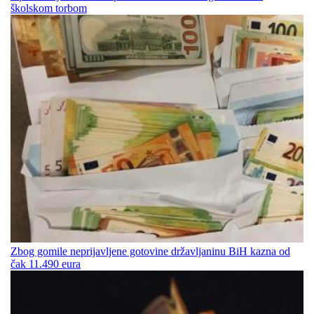
školskom torbom
Zbog gomile neprijavljene gotovine državljaninu BiH kazna od
čak 11.490 eura