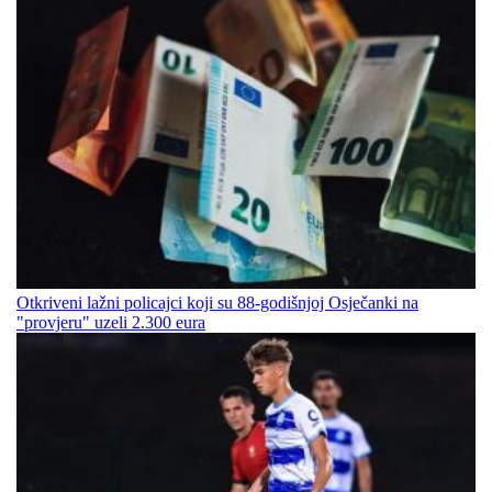
Otkriveni lažni policajci koji su 88-godišnjoj Osječanki na
"provjeru" uzeli 2.300 eura