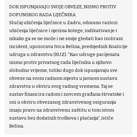
DOK ISPUNJAVAJU SVOJE OBVEZE, NISMO PROTIV
DOPUNSKOG RADA LIJEČNIKA
Slučaj uhićenja liječnice u Zadru, odnosno razlozi
uhićenja liječnice i njezina kolege, indikativan je i
nikako ga se ne može i ne smije gledati kao izolirani
incident, upozorava Ivica Belina, predsjednik Koalicije
udruga u zdravstvu (KUZ). “Kao udruge pacijenata
nismo protiv privatnog rada liječnika u njihovo
slobodno vrijeme, toliko dugo dok ispunjavaju sve
obveze na svom radnom mjestu u javnom sustavu
zdravstva u okviru svog radnog vremena. Taj se
sustav financira radom i novcem građana Hrvatske i
oni u okviru obvezanog zdravstvenog osiguranja
imaju pravo na zdravstvenu zaštitu u tom istom
sustavu bez dodatnih troškova i plaćanja”, ističe
Belina.