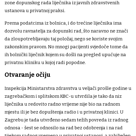
zone dopunskog rada liječnika iz javnih zdravstvenih
ustanova u privatnoj praksi.
Prema podatcima iz bolnica, i do trećine liječnika ima
dozvolu ravnatelja za dopunski rad, što naravno ne znači
da zloupotrebljavaju taj položaj, nego se koriste svojim
zakonskim pravom. No mnogi pacijenti svjedoče tome da
ih bolnički liječnik kojem su došli na pregled upućuje na
privatnu kliniku u kojoj radi popodne.
Otvaranje očiju
Inspekcija Ministarstva zdravstva u veljači prošle godine u
zagrebačkom i splitskom KBC-u utvrdila je tako da niz
liječnika u redovito radno vrijeme nije bio na radnom
mjestu ili je bez dopuštenja radio i u privatnoj klinici. U
Zagrebu je tada utvrđeno sedam težih povreda iz radnog
odnosa - šest se odnosilo na rad bez odobrenja i na rad
tijekom radnog vremena u privatnoj ustanovi, a zabilježen