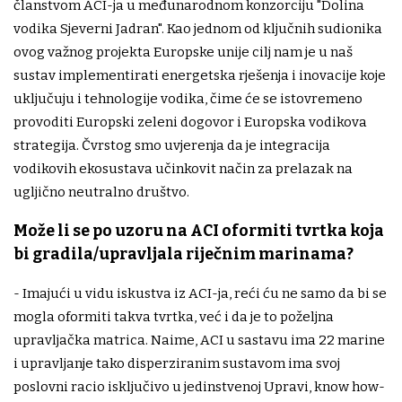
članstvom ACI-ja u međunarodnom konzorciju "Dolina
vodika Sjeverni Jadran". Kao jednom od ključnih sudionika
ovog važnog projekta Europske unije cilj nam je u naš
sustav implementirati energetska rješenja i inovacije koje
uključuju i tehnologije vodika, čime će se istovremeno
provoditi Europski zeleni dogovor i Europska vodikova
strategija. Čvrstog smo uvjerenja da je integracija
vodikovih ekosustava učinkovit način za prelazak na
ugljično neutralno društvo.
Može li se po uzoru na ACI oformiti tvrtka koja
bi gradila/upravljala riječnim marinama?
- Imajući u vidu iskustva iz ACI-ja, reći ću ne samo da bi se
mogla oformiti takva tvrtka, već i da je to poželjna
upravljačka matrica. Naime, ACI u sastavu ima 22 marine
i upravljanje tako disperziranim sustavom ima svoj
poslovni racio isključivo u jedinstvenoj Upravi, know how-