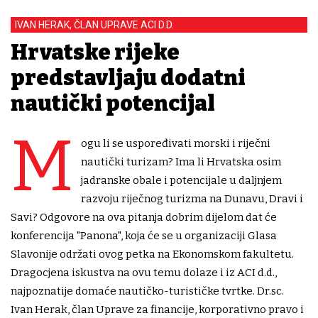
IVAN HERAK, ČLAN UPRAVE ACI D.D.
Hrvatske rijeke
predstavljaju dodatni
nautički potencijal
M
ogu li se uspoređivati morski i riječni
nautički turizam? Ima li Hrvatska osim
jadranske obale i potencijale u daljnjem
razvoju riječnog turizma na Dunavu, Dravi i
Savi? Odgovore na ova pitanja dobrim dijelom dat će
konferencija "Panona", koja će se u organizaciji Glasa
Slavonije održati ovog petka na Ekonomskom fakultetu.
Dragocjena iskustva na ovu temu dolaze i iz ACI d.d.,
najpoznatije domaće nautičko-turističke tvrtke. Dr.sc.
Ivan Herak, član Uprave za financije, korporativno pravo i