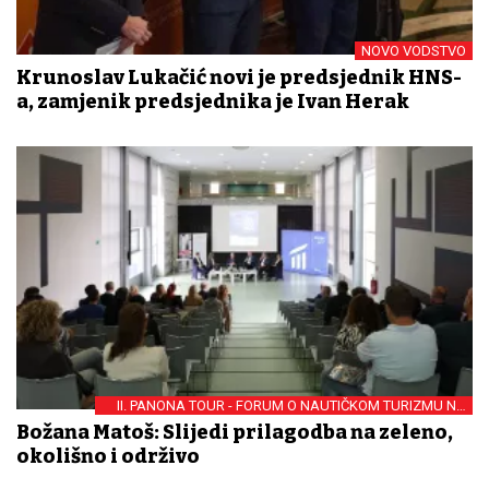
NOVO VODSTVO
Krunoslav Lukačić novi je predsjednik HNS-
a, zamjenik predsjednika je Ivan Herak
II. PANONA TOUR - FORUM O NAUTIČKOM TURIZMU NA
KONTINENTU
Božana Matoš: Slijedi prilagodba na zeleno,
okolišno i održivo