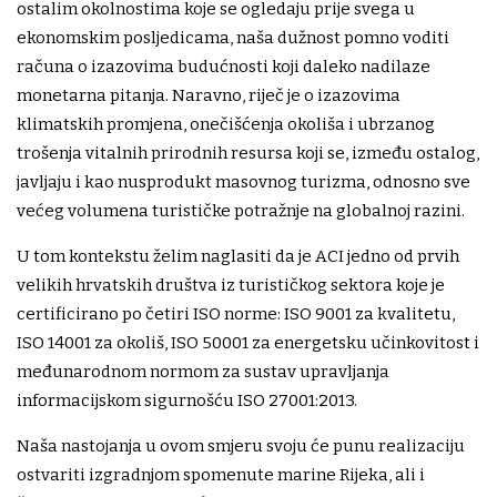
ostalim okolnostima koje se ogledaju prije svega u
ekonomskim posljedicama, naša dužnost pomno voditi
računa o izazovima budućnosti koji daleko nadilaze
monetarna pitanja. Naravno, riječ je o izazovima
klimatskih promjena, onečišćenja okoliša i ubrzanog
trošenja vitalnih prirodnih resursa koji se, između ostalog,
javljaju i kao nusprodukt masovnog turizma, odnosno sve
većeg volumena turističke potražnje na globalnoj razini.
U tom kontekstu želim naglasiti da je ACI jedno od prvih
velikih hrvatskih društva iz turističkog sektora koje je
certificirano po četiri ISO norme: ISO 9001 za kvalitetu,
ISO 14001 za okoliš, ISO 50001 za energetsku učinkovitost i
međunarodnom normom za sustav upravljanja
informacijskom sigurnošću ISO 27001:2013.
Naša nastojanja u ovom smjeru svoju će punu realizaciju
ostvariti izgradnjom spomenute marine Rijeka, ali i