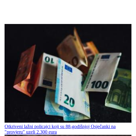
Otkriveni lažni policajci koji su 88-godišnjoj Osječanki na
"provjeru" uzeli 2.300 eura