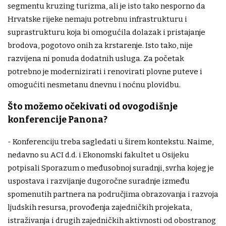
segmentu kruzing turizma, ali je isto tako nesporno da
Hrvatske rijeke nemaju potrebnu infrastrukturu i
suprastrukturu koja bi omogućila dolazak i pristajanje
brodova, pogotovo onih za krstarenje. Isto tako, nije
razvijena ni ponuda dodatnih usluga. Za početak
potrebno je modernizirati i renovirati plovne puteve i
omogućiti nesmetanu dnevnu i noćnu plovidbu.
Što možemo očekivati od ovogodišnje
konferencije Panona?
- Konferenciju treba sagledati u širem kontekstu. Naime,
nedavno su ACI d.d. i Ekonomski fakultet u Osijeku
potpisali Sporazum o međusobnoj suradnji, svrha kojeg je
uspostava i razvijanje dugoročne suradnje između
spomenutih partnera na područjima obrazovanja i razvoja
ljudskih resursa, provođenja zajedničkih projekata,
istraživanja i drugih zajedničkih aktivnosti od obostranog