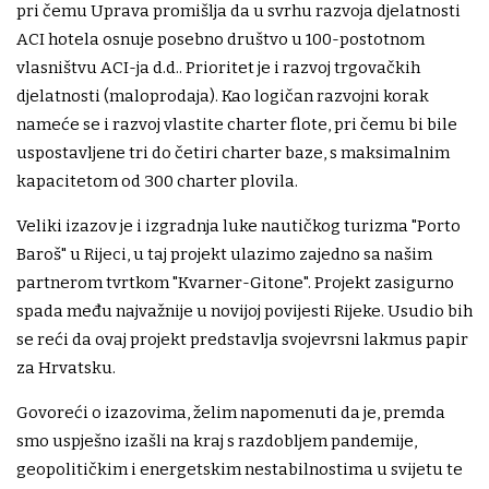
pri čemu Uprava promišlja da u svrhu razvoja djelatnosti
ACI hotela osnuje posebno društvo u 100-postotnom
vlasništvu ACI-ja d.d.. Prioritet je i razvoj trgovačkih
djelatnosti (maloprodaja). Kao logičan razvojni korak
nameće se i razvoj vlastite charter flote, pri čemu bi bile
uspostavljene tri do četiri charter baze, s maksimalnim
kapacitetom od 300 charter plovila.
Veliki izazov je i izgradnja luke nautičkog turizma "Porto
Baroš" u Rijeci, u taj projekt ulazimo zajedno sa našim
partnerom tvrtkom "Kvarner-Gitone". Projekt zasigurno
spada među najvažnije u novijoj povijesti Rijeke. Usudio bih
se reći da ovaj projekt predstavlja svojevrsni lakmus papir
za Hrvatsku.
Govoreći o izazovima, želim napomenuti da je, premda
smo uspješno izašli na kraj s razdobljem pandemije,
geopolitičkim i energetskim nestabilnostima u svijetu te