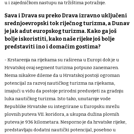
u i zajedničkom nastupu na tržištima potražnje.
Sava i Drava su preko Drava izravno uključeni
srednjoevropski tok riječnog turizma, a Dunav
je jak adut europskog turizma. Kako ga još
bolje iskoristiti, kako naše rijeke još bolje
predstaviti ino i domaćim gostima?
- Krstarenja na rijekama su raširena u Europi dok je u
Hrvatskoj ovaj segment turizma potpuno zanemaren.
Nema nikakve dileme da u Hrvatskoj postoji ogroman
potencijal za razvoj nautičkog turizma na rijekama,
imajući u vidu da postoje prirodni preduvjeti za gradnju
luka nautičkog turizma. Isto tako, unutarnje vode
Republike Hrvatske su integrirane u Europsku mrežu
plovnih puteva VII. koridora, a ukupna dužina plovnih
puteva je 936 kilometara. Nesporno je da hrvatske rijeke,
predstavljaju dodatni nautički potencijal, posebno u