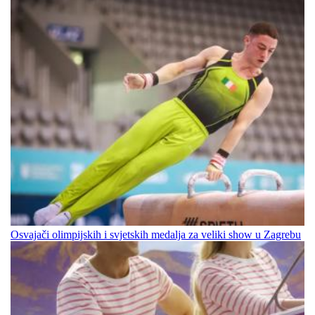
Osvajači olimpijskih i svjetskih medalja za veliki show u Zagrebu