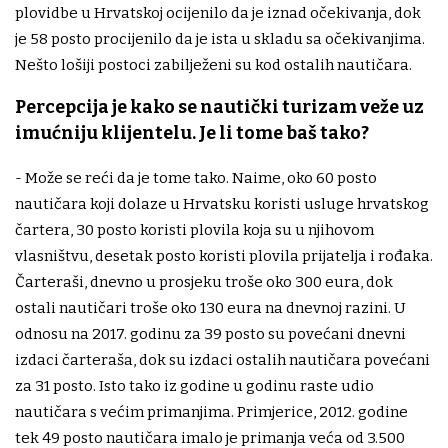
plovidbe u Hrvatskoj ocijenilo da je iznad očekivanja, dok
je 58 posto procijenilo da je ista u skladu sa očekivanjima.
Nešto lošiji postoci zabilježeni su kod ostalih nautičara.
Percepcija je kako se nautički turizam veže uz
imućniju klijentelu. Je li tome baš tako?
- Može se reći da je tome tako. Naime, oko 60 posto
nautičara koji dolaze u Hrvatsku koristi usluge hrvatskog
čartera, 30 posto koristi plovila koja su u njihovom
vlasništvu, desetak posto koristi plovila prijatelja i rođaka.
Čarteraši, dnevno u prosjeku troše oko 300 eura, dok
ostali nautičari troše oko 130 eura na dnevnoj razini. U
odnosu na 2017. godinu za 39 posto su povećani dnevni
izdaci čarteraša, dok su izdaci ostalih nautičara povećani
za 31 posto. Isto tako iz godine u godinu raste udio
nautičara s većim primanjima. Primjerice, 2012. godine
tek 49 posto nautičara imalo je primanja veća od 3.500