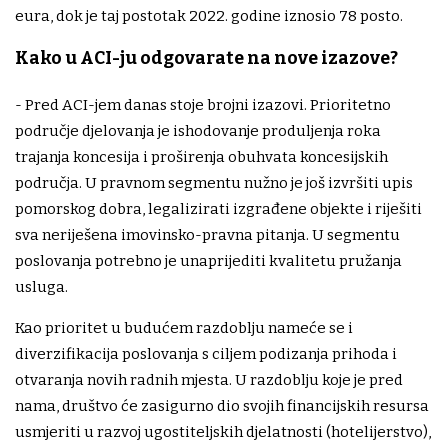
eura, dok je taj postotak 2022. godine iznosio 78 posto.
Kako u ACI-ju odgovarate na nove izazove?
- Pred ACI-jem danas stoje brojni izazovi. Prioritetno
područje djelovanja je ishodovanje produljenja roka
trajanja koncesija i proširenja obuhvata koncesijskih
područja. U pravnom segmentu nužno je još izvršiti upis
pomorskog dobra, legalizirati izgrađene objekte i riješiti
sva neriješena imovinsko-pravna pitanja. U segmentu
poslovanja potrebno je unaprijediti kvalitetu pružanja
usluga.
Kao prioritet u budućem razdoblju nameće se i
diverzifikacija poslovanja s ciljem podizanja prihoda i
otvaranja novih radnih mjesta. U razdoblju koje je pred
nama, društvo će zasigurno dio svojih financijskih resursa
usmjeriti u razvoj ugostiteljskih djelatnosti (hotelijerstvo),