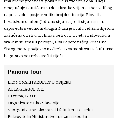
ima brojne prednosti, ponajprije razvedenu obalu koja
omogućuje nautičarima da u kratko vrijeme i bez velikog
napora vide i posjete veliki broj destinacija. Plovidba
hrvatskom obalom Jadrana sigurna je, ili sigurnija – u
usporedbi s većinom drugih. Naša je obala velikim dijelom
zaštićena od struja, plima i vjetrova. Uvjeti za plovidbu u
svakom su smislu povoljni, a na ljepote našeg kristalno
čistog mora, povijesno nasljeđe i znamenitosti te kulturno
bogatstvo ne treba trošiti riječi.
Panona Tour
EKONOMSKI FAKULTET U OSIJEKU
AULA GLAGOLJICE,
13. rujna, 12 sati
Organizator: Glas Slavonije
Suorganizator: Ekonomski fakultet u Osijeku
Pokrovitelji: Ministarstvo turizma i sporta,