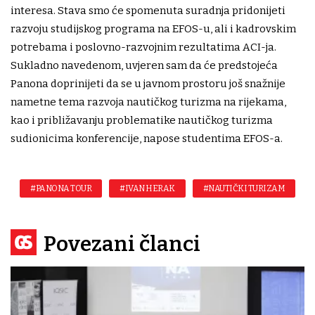
interesa. Stava smo će spomenuta suradnja pridonijeti
razvoju studijskog programa na EFOS-u, ali i kadrovskim
potrebama i poslovno-razvojnim rezultatima ACI-ja.
Sukladno navedenom, uvjeren sam da će predstojeća
Panona doprinijeti da se u javnom prostoru još snažnije
nametne tema razvoja nautičkog turizma na rijekama,
kao i približavanju problematike nautičkog turizma
sudionicima konferencije, napose studentima EFOS-a.
#PANONA TOUR
#IVAN HERAK
#NAUTIČKI TURIZAM
Povezani članci