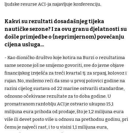
ljudske resurse ACI-ja najavljuje konferenciju.
Kakvi su rezultati dosadašnjeg tijeka
nautičke sezone? I za ovu granu djelatnosti su
došle primjedbe o (neprimjernom) povećanju
cijena usluga...
- Kao dioničko društvo koje kotira na Burzi o rezultatima
same sezone još ne smijemo govoriti, sve do javne objave
financijskog izvješća za treći kvartal tj. za srpanj, kolovoz i
rujan. No, možemo reći da smo u prvoj polovici godine na
razini cijelog sustava od 22 marine ostvarili standardne,
odnosno očekivane rezultate za to doba godine. U
promatranom razdoblju ACI je ostvario ukupno 15,1
milijuna eura prihoda od prodaje, što je 1,2 milijuna eura
više ili devet posto više u odnosu na prethodnu godinu, pri
čemu je najveći rast, i to u visini 1,1 milijuna eura,