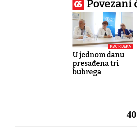
Povezani 
KBC RIJEKA
U jednom danu
presađena tri
bubrega