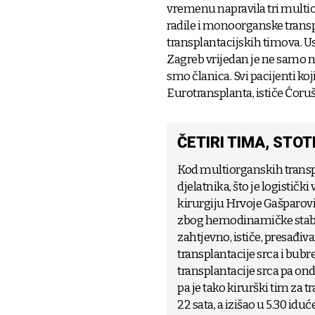
vremenu napravila tri multior
radile i monoorganske transp
transplantacijskih timova. Us
Zagreb vrijedan je ne samo na
smo članica. Svi pacijenti koji
Eurotransplanta, ističe Ćoruš
ČETIRI TIMA, STO
Kod multiorganskih transpla
djelatnika, što je logistički
kirurgiju Hrvoje Gašparović
zbog hemodinamičke stabil
zahtjevno, ističe, presađivan
transplantacije srca i bubr
transplantacije srca pa onda
pa je tako kirurški tim za 
22 sata, a izišao u 5.30 iduće