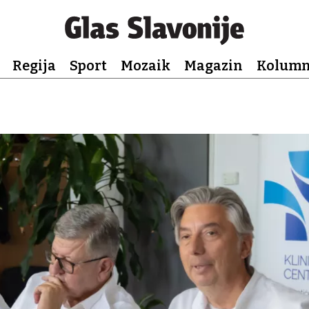
Regija
Sport
Mozaik
Magazin
Kolum