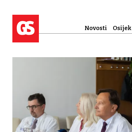
Novosti
Osijek