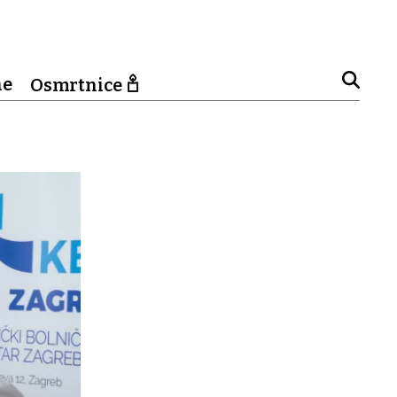
ne
Osmrtnice