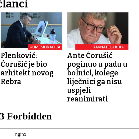
članci
KOMEMORACIJA
RAVNATELJ KBC-A
ZAGREB
Plenković:
Ante Ćorušić
Ćorušić je bio
poginuo u padu u
arhitekt novog
bolnici, kolege
Rebra
liječnici ga nisu
uspjeli
reanimirati