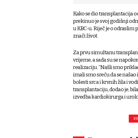
Kako se dio transplantacija o
prekinuo je svoj godišnji odmo
u KBC-u. Riječ je o odraslim
znači život.
Za prvu simultanu transplant
vrijeme, a sada su se napoko
realizaciju. “Našli smo prikl
imali smo sreću da se našao i
bolesti srca i krvnih žila i vo
transplantaciju, dodao je, bi
izvedba kardiokirurga i urolo
#K