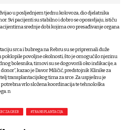
dvijao u posljednjem tjednu kolovoza, dio djelatnika
r. Svi pacijenti su stabilno i dobro se oporavljaju, ističu
 pacijentima srednje dobi kojima ovo presađivanje organa
aciju srca i bubrega na Rebru su se pripremali duže
n poklopile povoljne okolnosti, što je omogućilo njezinu
adnog bolesnika, timovi su se dogovorili oko indikacije, a
 donor”, kazao je Davor Miličić, predstojnik Klinike za
ditelj transplantacijskog tima za srce. Za uspješnu je
la potrebna vrlo složena koordinacija te tehnološka
ga. n
BC ZAGREB
#TRANSPLANTACIJA