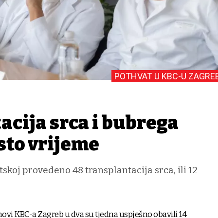
POTHVAT U KBC-U ZAGRE
acija srca i bubrega
isto vrijeme
tskoj provedeno 48 transplantacija srca, ili 12
movi KBC-a Zagreb u dva su tjedna uspješno obavili 14