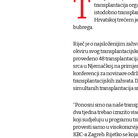
T
transplantacija org
istodobno transplant
Hrvatskoj trećem je
bubrega.
Riječ je o najsloženijim zah
okviru svog transplantacijsk
provedeno 48 transplantacija 
srca u Njemačkoj, na primjer,
konferencji za novinare odr
transplantacijskih zahvata. 
simultanih transplantacija src
“Ponosni smo na naše transp
dva tjedna trebao izrazito vi
koji sudjeluju u programu tr
provesti samo u visokorazvije
KBC-a Zagreb. Rijetko se koja