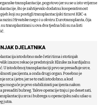
ganske transplantacije, pogotovo jer su se u isto vrijeme
lantacije, što je zahtijevalo dodatnu kooperativnost
pjeh koji su postigli transplantacijski timovi KBC-a
 razini Hrvatske nego i u okviru Eurotransplanta, čija
 su transplantirani u ova dva tjedna bili su na listi
ić.
TINJAK DJELATNIKA
ntacija istodobno rade četiri tima i stotinjak
 velik izazov, rekao je predstojnik Klinike za kardijalnu
. U istodobnoj transplantaciji prvo se presađuje srce,
nosti pacijenta, a onda drugi organ. Posebno je
je srca i jetre, jer se to radi istodobno, a kod
ega moguće je prvo stabilizirati pacijenta nakon
 presaditi bubreg. Takve operacije traju i po deset sati,
transplantaciju srca i bubrega u operacijsku salu ušao u
g jutra.