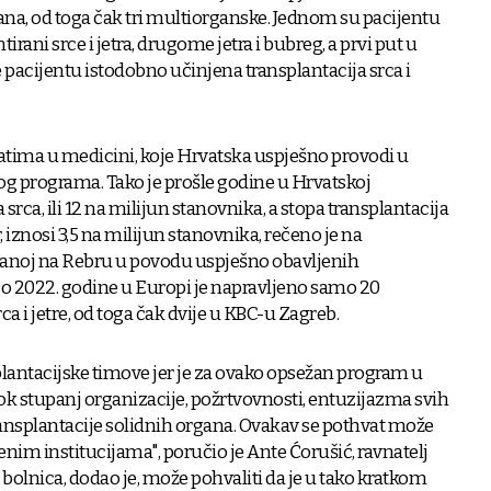
ana, od toga čak tri multiorganske. Jednom su pacijentu
irani srce i jetra, drugome jetra i bubreg, a prvi put u
 pacijentu istodobno učinjena transplantacija srca i
vatima u medicini, koje Hrvatska uspješno provodi u
og programa. Tako je prošle godine u Hrvatskoj
srca, ili 12 na milijun stanovnika, a stopa transplantacija
 iznosi 3,5 na milijun stanovnika, rečeno je na
žanoj na Rebru u povodu uspješno obavljenih
Do 2022. godine u Europi je napravljeno samo 20
a i jetre, od toga čak dvije u KBC-u Zagreb.
lantacijske timove jer je za ovako opsežan program u
sok stupanj organizacije, požrtvovnosti, entuzijazma svih
ansplantacije solidnih organa. Ovakav se pothvat može
nim institucijama", poručio je Ante Ćorušić, ravnatelj
 bolnica, dodao je, može pohvaliti da je u tako kratkom