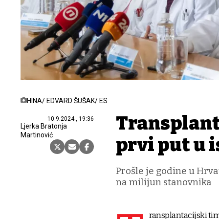
HINA/ EDVARD ŠUŠAK/ ES
Transplant
10.9.2024., 19:36
Ljerka Bratonja
Martinović
prvi put u 
Prošle je godine u Hrva
na milijun stanovnika
ransplantacijski ti