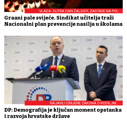
VLADA: SUTRA DAN ŽALOSTI, ZASTAVE NA POLA
KOPLJA
Građani pale svijeće. Sindikat učitelja traži
Nacionalni plan prevencije nasilja u školama
NAJAVILI IZMJENE ZAKONA O RODILJNIM I
RODITELJSKIM POTPORAMA
DP: Demografija je ključan moment opstanka
i razvoja hrvatske države