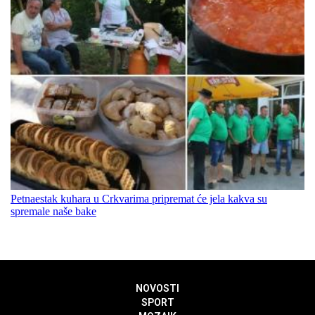
Petnaestak kuhara u Crkvarima pripremat će jela kakva su
spremale naše bake
NOVOSTI
SPORT