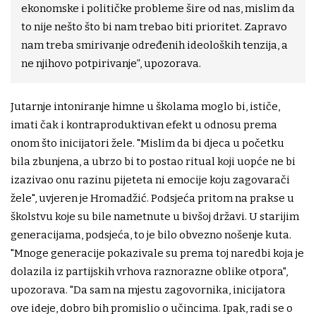
ekonomske i političke probleme šire od nas, mislim da
to nije nešto što bi nam trebao biti prioritet. Zapravo
nam treba smirivanje određenih ideoloških tenzija, a
ne njihovo potpirivanje”, upozorava.
Jutarnje intoniranje himne u školama moglo bi, ističe,
imati čak i kontraproduktivan efekt u odnosu prema
onom što inicijatori žele. "Mislim da bi djeca u početku
bila zbunjena, a ubrzo bi to postao ritual koji uopće ne bi
izazivao onu razinu pijeteta ni emocije koju zagovarači
žele", uvjeren je Hromadžić. Podsjeća pritom na prakse u
školstvu koje su bile nametnute u bivšoj državi. U starijim
generacijama, podsjeća, to je bilo obvezno nošenje kuta.
"Mnoge generacije pokazivale su prema toj naredbi koja je
dolazila iz partijskih vrhova raznorazne oblike otpora",
upozorava. "Da sam na mjestu zagovornika, inicijatora
ove ideje, dobro bih promislio o učincima. Ipak, radi se o