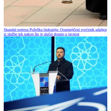
Skandal potresa Požešku biskupiju: Osumnjičeni svećenik udaljen
iz službe tek nakon što je slučaj dospio u javnost