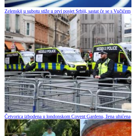
Zelenskij u subotu stiže u prvi posjet Srbiji, sastat će se s Vučićem
Četvorica izbodena u londonskom Covent Gardenu, žena uhićena