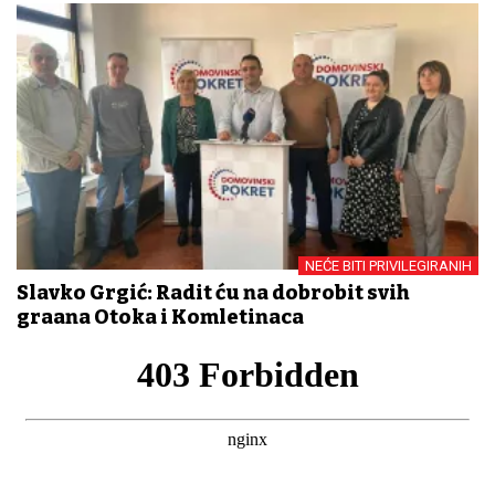
NEĆE BITI PRIVILEGIRANIH
Slavko Grgić: Radit ću na dobrobit svih
građana Otoka i Komletinaca