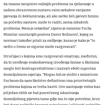
da imamo neopisivo važnijih problema za rješavanje u
našem obrazovnom sustavu osim nekakve varijante
pjevanja ili deklamiranja, ali ako netko želi pjevati himnu
na početku nastave, može to raditi, nema nikakvih
problema. Meni je svejedno", izjavio je ministar Fuchs.
Ministar unutarnjih poslova Davor Božinović, kojeg su
novinari također pitali za mišljenje, kazao je kako je "to
nešto o čemu se sigurno može razgovarati".
Stručnjaci s kojima smo razgovarali smatraju, međutim,
da bi uvođenje svakodnevnog izvođenja himne u školama
moglo biti kontraproduktivno i izazvati efekt suprotan
domoljubnom osjećaju. "Mogao bih se složiti s ministrom
Fuchsom da nam školstvo definitivno ima prioritetnijih
problema kojima se treba baviti. Ovo nastojanje vidim kao
još jedan oblik ne baš posrećenog iskazivanja
domoljubnog pijeteta tamo gdje mu to nije potrebno, kroz
koji desni politički krugovi pokušavaju 'ušićariti' političke