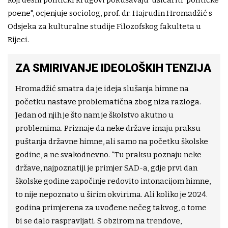
poene", ocjenjuje sociolog, prof. dr. Hajrudin Hromadžić s
Odsjeka za kulturalne studije Filozofskog fakulteta u
Rijeci.
ZA SMIRIVANJE IDEOLOŠKIH TENZIJA
Hromadžić smatra da je ideja slušanja himne na
početku nastave problematična zbog niza razloga.
Jedan od njih je što nam je školstvo akutno u
problemima. Priznaje da neke države imaju praksu
puštanja državne himne, ali samo na početku školske
godine, a ne svakodnevno. “Tu praksu poznaju neke
države, najpoznatiji je primjer SAD-a, gdje prvi dan
školske godine započinje redovito intonacijom himne,
to nije nepoznato u širim okvirima. Ali koliko je 2024.
godina primjerena za uvođene nečeg takvog, o tome
bi se dalo raspravljati. S obzirom na trendove,