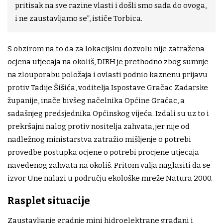
pritisak na sve razine vlasti i došli smo sada do ovoga,
i ne zaustavljamo se”, ističe Torbica.
S obzirom na to da za lokacijsku dozvolu nije zatražena
ocjena utjecaja na okoliš, DIRH je prethodno zbog sumnje
na zlouporabu položaja i ovlasti podnio kaznenu prijavu
protiv Tadije Šišića, voditelja Ispostave Gračac Zadarske
županije, inače bivšeg načelnika Općine Gračac, a
sadašnjeg predsjednika Općinskog vijeća. Izdali su uz to i
prekršajni nalog protiv nositelja zahvata, jer nije od
nadležnog ministarstva zatražio mišljenje o potrebi
provedbe postupka ocjene o potrebi procjene utjecaja
navedenog zahvata na okoliš. Pritom valja naglasiti da se
izvor Une nalazi u području ekološke mreže Natura 2000.
Rasplet situacije
Zaustavljanje gradnje mini hidroelektrane građani i