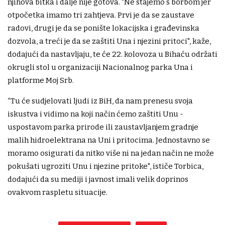
njihova bitka i dalje nije gotova. "Ne stajemo s borbom jer
otpočetka imamo tri zahtjeva. Prvi je da se zaustave
radovi, drugi je da se ponište lokacijska i građevinska
dozvola, a treći je da se zaštiti Una i njezini pritoci", kaže,
dodajući da nastavljaju, te će 22. kolovoza u Bihaću održati
okrugli stol u organizaciji Nacionalnog parka Una i
platforme Moj Srb.
“Tu će sudjelovati ljudi iz BiH, da nam prenesu svoja
iskustva i vidimo na koji način ćemo zaštiti Unu -
uspostavom parka prirode ili zaustavljanjem gradnje
malih hidroelektrana na Uni i pritocima. Jednostavno se
moramo osigurati da nitko više ni na jedan način ne može
pokušati ugroziti Unu i njezine pritoke", ističe Torbica,
dodajući da su mediji i javnost imali velik doprinos
ovakvom raspletu situacije.