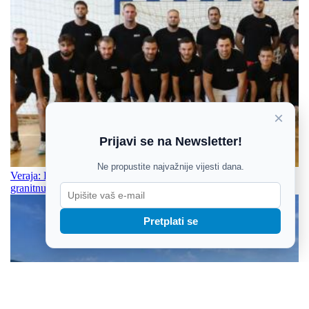
×
Prijavi se na Newsletter!
Ne propustite najvažnije vijesti dana.
Veraja: Ligu za prvaka moramo si svi postaviti kao cilj, gradimo
granitnu obranu
Pretplati se