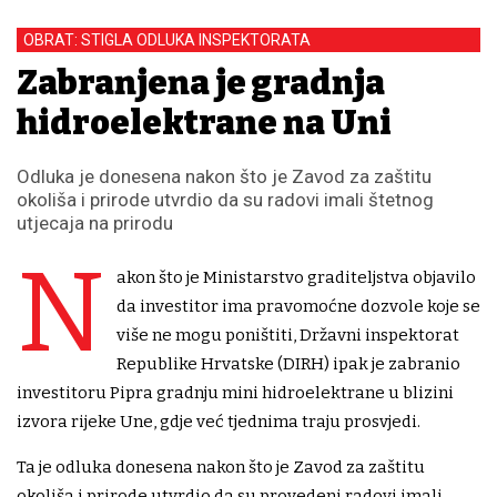
OBRAT: STIGLA ODLUKA INSPEKTORATA
Zabranjena je gradnja
hidroelektrane na Uni
Odluka je donesena nakon što je Zavod za zaštitu
okoliša i prirode utvrdio da su radovi imali štetnog
utjecaja na prirodu
N
akon što je Ministarstvo graditeljstva objavilo
da investitor ima pravomoćne dozvole koje se
više ne mogu poništiti, Državni inspektorat
Republike Hrvatske (DIRH) ipak je zabranio
investitoru Pipra gradnju mini hidroelektrane u blizini
izvora rijeke Une, gdje već tjednima traju prosvjedi.
Ta je odluka donesena nakon što je Zavod za zaštitu
okoliša i prirode utvrdio da su provedeni radovi imali