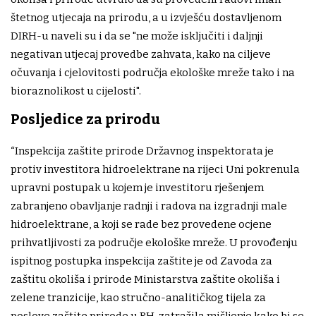
štetnog utjecaja na prirodu, a u izvješću dostavljenom
DIRH-u naveli su i da se "ne može isključiti i daljnji
negativan utjecaj provedbe zahvata, kako na ciljeve
očuvanja i cjelovitosti područja ekološke mreže tako i na
bioraznolikost u cijelosti".
Posljedice za prirodu
“Inspekcija zaštite prirode Državnog inspektorata je
protiv investitora hidroelektrane na rijeci Uni pokrenula
upravni postupak u kojem je investitoru rješenjem
zabranjeno obavljanje radnji i radova na izgradnji male
hidroelektrane, a koji se rade bez provedene ocjene
prihvatljivosti za područje ekološke mreže. U provođenju
ispitnog postupka inspekcija zaštite je od Zavoda za
zaštitu okoliša i prirode Ministarstva zaštite okoliša i
zelene tranzicije, kao stručno-analitičkog tijela za
poslove zaštite prirode u RH, zatražila mišljenje kako bi se