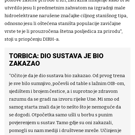
utvrdilo jesu li predmetnim zahvatom na izgradnji male
hidroelektrane narušene značajke ciljnog stanišnog tipa,
odnosno jesu li oštećena staništa populacije zavičajne
vrste te je li prouzročena štetna posljedica za prirodu",
stoji u priopćenju DIRH-a.
TORBICA: DIO SUSTAVA JE BIO
ZAKAZAO
“Očito je da je dio sustava bio zakazao. Od prvog trena
je sve bilo sumnjivo, počevši od table s lažnim OIB-om,
sjedištem i brojem čestice, a i suprotno je zdravom
razumu da se gradi na izvoru rijeke Une. Mi smo od
samog starta znali da je to nešto što je nemoguće da
se dogodi. Otpočetka samo ušli u borbu s punim
povjerenjem u sustav. Tamo gdje su oni zakazali,
pomogli su nam mediji i društvene mreže. Učinjen je