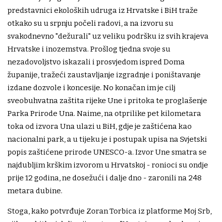
predstavnici ekoloških udruga iz Hrvatske i BiH traže
otkako su u srpnju počeli radovi, a na izvoru su
svakodnevno "dežurali" uz veliku podršku iz svih krajeva
Hrvatske i inozemstva. Prošlog tjedna svoje su
nezadovoljstvo iskazali i prosvjedom ispred Doma
županije, tražeći zaustavljanje izgradnje i poništavanje
izdane dozvole i koncesije. No konačan im je cilj
sveobuhvatna zaštita rijeke Une i pritoka te proglašenje
Parka Prirode Una. Naime, na otprilike pet kilometara
toka od izvora Una ulazi u BiH, gdje je zaštićena kao
nacionalni park, a u tijeku je i postupak upisa na Svjetski
popis zaštićene prirode UNESCO-a. Izvor Une smatra se
najdubljim krškim izvorom u Hrvatskoj - ronioci su ondje
prije 12 godina, ne dosežući i dalje dno - zaronili na 248
metara dubine.
Stoga, kako potvrđuje Zoran Torbica iz platforme Moj Srb,