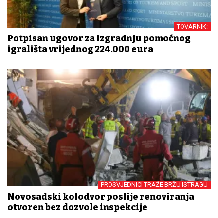
TOVARNIK:
Potpisan ugovor za izgradnju pomoćnog
igrališta vrijednog 224.000 eura
PROSVJEDNICI TRAŽE BRŽU ISTRAGU
Novosadski kolodvor poslije renoviranja
otvoren bez dozvole inspekcije