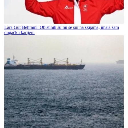
Lara Gut-Behrami: Obistinili su mi se sni na skijama, imala sam
dugačku karijeru