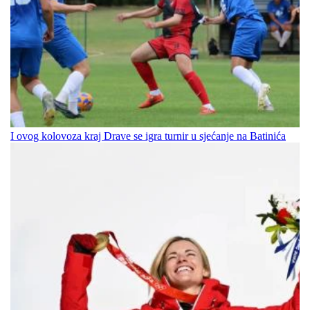
I ovog kolovoza kraj Drave se igra turnir u sjećanje na Batinića