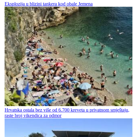
Eksplozija u blizini tankera kod obale Jemena
Hrvatska ostala bez više od 6.700 kreveta u privatnom smještaju,
raste broj vikendica za odmor