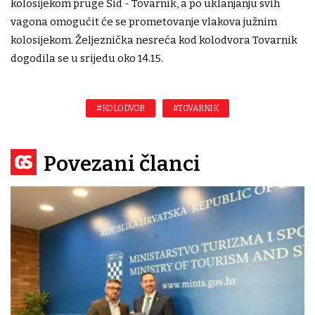
kolosijekom pruge Šid - Tovarnik, a po uklanjanju svih
vagona omogućit će se prometovanje vlakova južnim
kolosijekom. Željeznička nesreća kod kolodvora Tovarnik
dogodila se u srijedu oko 14.15.
#KOLODVOR
#TOVARNIK
Povezani članci