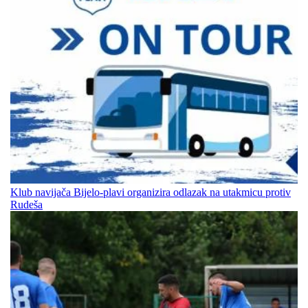
Klub navijača Bijelo-plavi organizira odlazak na utakmicu protiv
Rudeša