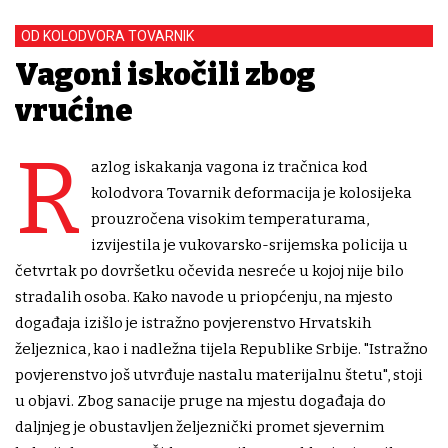
OD KOLODVORA TOVARNIK
Vagoni iskočili zbog
vrućine
R
azlog iskakanja vagona iz tračnica kod
kolodvora Tovarnik deformacija je kolosijeka
prouzročena visokim temperaturama,
izvijestila je vukovarsko-srijemska policija u
četvrtak po dovršetku očevida nesreće u kojoj nije bilo
stradalih osoba. Kako navode u priopćenju, na mjesto
događaja izišlo je istražno povjerenstvo Hrvatskih
željeznica, kao i nadležna tijela Republike Srbije. "Istražno
povjerenstvo još utvrđuje nastalu materijalnu štetu", stoji
u objavi. Zbog sanacije pruge na mjestu događaja do
daljnjeg je obustavljen željeznički promet sjevernim