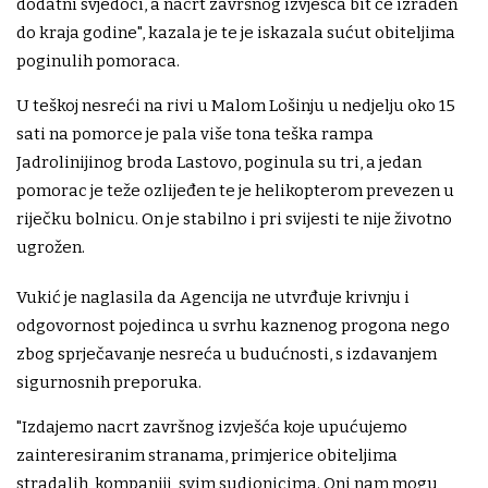
dodatni svjedoci, a nacrt završnog izvješća bit će izrađen
do kraja godine", kazala je te je iskazala sućut obiteljima
poginulih pomoraca.
U teškoj nesreći na rivi u Malom Lošinju u nedjelju oko 15
sati na pomorce je pala više tona teška rampa
Jadrolinijinog broda Lastovo, poginula su tri, a jedan
pomorac je teže ozlijeđen te je helikopterom prevezen u
riječku bolnicu. On je stabilno i pri svijesti te nije životno
ugrožen.
Vukić je naglasila da Agencija ne utvrđuje krivnju i
odgovornost pojedinca u svrhu kaznenog progona nego
zbog sprječavanje nesreća u budućnosti, s izdavanjem
sigurnosnih preporuka.
"Izdajemo nacrt završnog izvješća koje upućujemo
zainteresiranim stranama, primjerice obiteljima
stradalih, kompaniji, svim sudionicima. Oni nam mogu