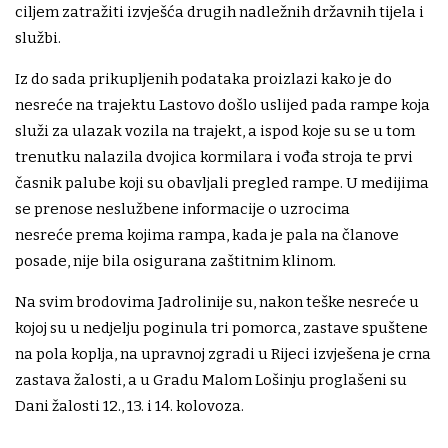
ciljem zatražiti izvješća drugih nadležnih državnih tijela i
službi.
Iz do sada prikupljenih podataka proizlazi kako je do
nesreće na trajektu Lastovo došlo uslijed pada rampe koja
služi za ulazak vozila na trajekt, a ispod koje su se u tom
trenutku nalazila dvojica kormilara i vođa stroja te prvi
časnik palube koji su obavljali pregled rampe. U medijima
se prenose neslužbene informacije o uzrocima
nesreće prema kojima rampa, kada je pala na članove
posade, nije bila osigurana zaštitnim klinom.
Na svim brodovima Jadrolinije su, nakon teške nesreće u
kojoj su u nedjelju poginula tri pomorca, zastave spuštene
na pola koplja, na upravnoj zgradi u Rijeci izvješena je crna
zastava žalosti, a u Gradu Malom Lošinju proglašeni su
Dani žalosti 12., 13. i 14. kolovoza.