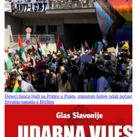
Deseci tisuća ljudi na Prideu u Pragu, minutom šutnje odali počast
žrtvama napada u Berlinu