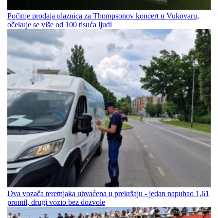
Počinje prodaja ulaznica za Thompsonov koncert u Vukovaru,
očekuje se više od 100 tisuća ljudi
Dva vozača teretnjaka uhvaćena u prekršaju - jedan napuhao 1,61
promil, drugi vozio bez dozvole