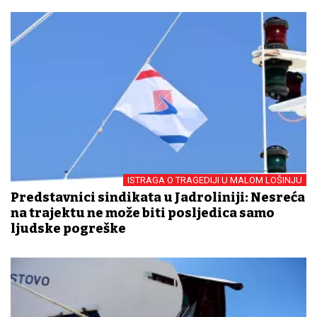
ISTRAGA O TRAGEDIJI U MALOM LOŠINJU
Predstavnici sindikata u Jadroliniji: Nesreća
na trajektu ne može biti posljedica samo
ljudske pogreške