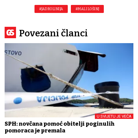
#JADROLINIJA
#MALI LOŠINJ
Povezani članci
U SVIJETU JE VEĆA
SPH: novčana pomoć obitelji poginulih
pomoraca je premala