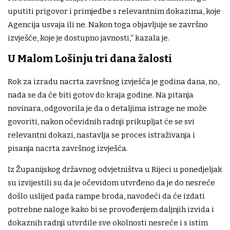
uputiti prigovor i primjedbe s relevantnim dokazima, koje
Agencija usvaja ili ne. Nakon toga objavljuje se završno
izvješće, koje je dostupno javnosti,“ kazala je.
U Malom Lošinju tri dana žalosti
Rok za izradu nacrta završnog izvješća je godina dana, no,
nada se da će biti gotov do kraja godine. Na pitanja
novinara, odgovorila je da o detaljima istrage ne može
govoriti, nakon očevidnih radnji prikupljat će se svi
relevantni dokazi, nastavlja se proces istraživanja i
pisanja nacrta završnog izvješća.
Iz Županijskog državnog odvjetništva u Rijeci u ponedjeljak
su izvijestili su da je očevidom utvrđeno da je do nesreće
došlo uslijed pada rampe broda, navodeći da će izdati
potrebne naloge kako bi se provođenjem daljnjih izvida i
dokaznih radnji utvrdile sve okolnosti nesreće i s istim