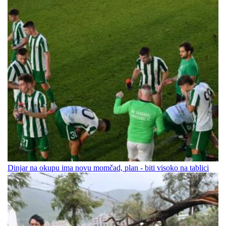
Dinjar na okupu ima novu momčad, plan - biti visoko na tablici