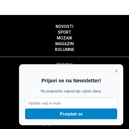
NOVOSTI
SPORT
MOZAIK
MAGAZIN
KOLUMNE
Marketing
×
Politika privatnosti
Politika kolačića
Prijavi se na Newsletter!
Impressum
Pravila prenošenja sadržaja
Ne propustite najvažnije vijesti dana.
Pravila komentiranja
Agroglas
Pretplati se
Copyright © Glas Slavonije 2024.