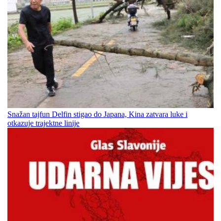
Snažan tajfun Delfin stigao do Japana, Kina zatvara luke i
otkazuje trajektne linije