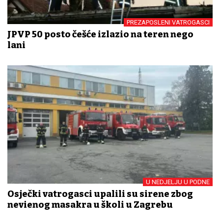
PREZAPOSLENI VATROGASCI
JPVP 50 posto češće izlazio na teren nego
lani
U NEDJELJU U PODNE
Osječki vatrogasci upalili su sirene zbog
neviđenog masakra u školi u Zagrebu