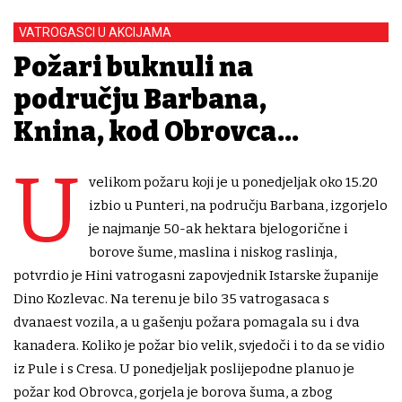
VATROGASCI U AKCIJAMA
Požari buknuli na
području Barbana,
Knina, kod Obrovca...
U
velikom požaru koji je u ponedjeljak oko 15.20
izbio u Punteri, na području Barbana, izgorjelo
je najmanje 50-ak hektara bjelogorične i
borove šume, maslina i niskog raslinja,
potvrdio je Hini vatrogasni zapovjednik Istarske županije
Dino Kozlevac. Na terenu je bilo 35 vatrogasaca s
dvanaest vozila, a u gašenju požara pomagala su i dva
kanadera. Koliko je požar bio velik, svjedoči i to da se vidio
iz Pule i s Cresa. U ponedjeljak poslijepodne planuo je
požar kod Obrovca, gorjela je borova šuma, a zbog