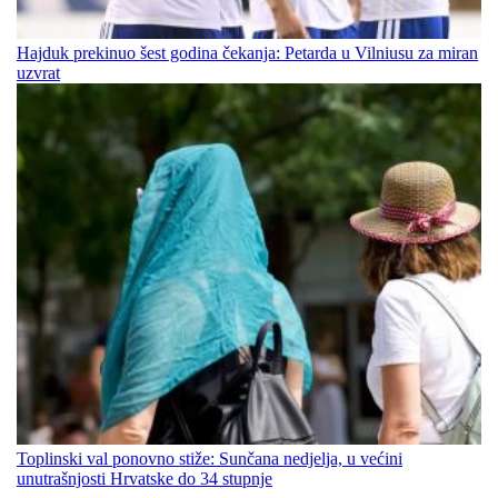
Hajduk prekinuo šest godina čekanja: Petarda u Vilniusu za miran
uzvrat
Toplinski val ponovno stiže: Sunčana nedjelja, u većini
unutrašnjosti Hrvatske do 34 stupnje