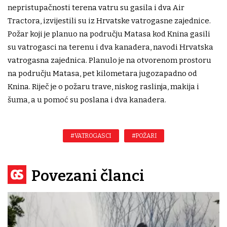
nepristupačnosti terena vatru su gasila i dva Air
Tractora, izvijestili su iz Hrvatske vatrogasne zajednice.
Požar koji je planuo na području Matasa kod Knina gasili
su vatrogasci na terenu i dva kanadera, navodi Hrvatska
vatrogasna zajednica. Planulo je na otvorenom prostoru
na području Matasa, pet kilometara jugozapadno od
Knina. Riječ je o požaru trave, niskog raslinja, makija i
šuma, a u pomoć su poslana i dva kanadera.
#VATROGASCI
#POŽARI
Povezani članci