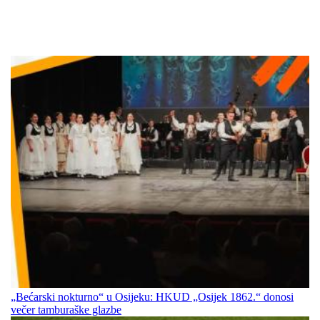
„Bećarski nokturno“ u Osijeku: HKUD „Osijek 1862.“ donosi
večer tamburaške glazbe