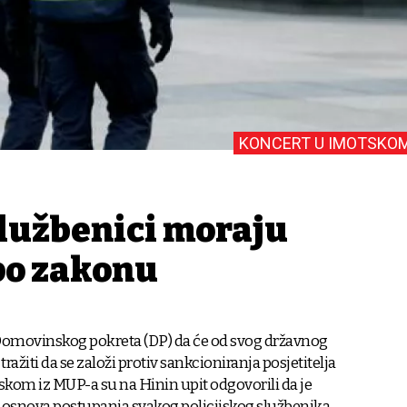
KONCERT U IMOTSKO
službenici moraju
po zakonu
 Domovinskog pokreta (DP) da će od svog državnog
ražiti da se založi protiv sankcioniranja posjetitelja
kom iz MUP-a su na Hinin upit odgovorili da je
 osnova postupanja svakog policijskog službenika.