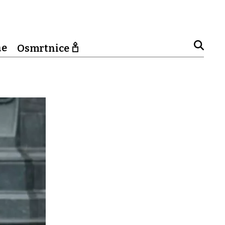
ne
Osmrtnice