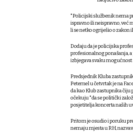
"Policijski službenik nema p
ispravno ili neispravno, već m
li se netko ogriješio o zakon 
Dodaju da je policijska prof
profesionalnog ponašanja, a 
izbjegava svaku mogućnost s
Predsjednik Kluba zastupni
Peternel u četvrtak je na F
da kao Klub zastupnika čiju p
očekuju "da se politički zalo
posjetitelja koncerta naših 
Pritom je osudio i poruku pr
nemaju mjesta u RH, nazvavši