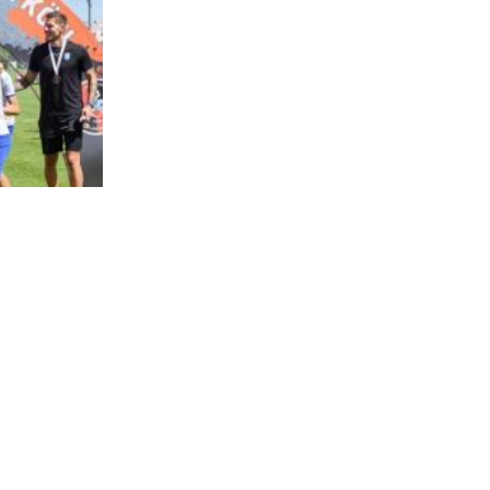
Tri utakmice, tri pobjede i trofej: Mladi Osječani pokaz