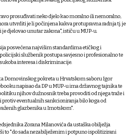
ravo prosuđivati neko djelo kao moralno ili nemoralno,
ora utvrditi je li počinjena kakva protupravna radnja tj. je
ili je djelovao unutar zakona", ističu u MUP-u.
esija posvećena najvišim standardima etičkog i
policijski službenik postupa savjesno i profesionalno te
ukoba interesa i diskriminacije.
ka Domovinskog pokreta u Hrvatskom saboru Igor
acebooku napisao da DP u MUP-u ima državnog tajnika te
olitiku njihov dužnosnik treba provoditi od njega traže i
ži protiv eventualnih sankcioniranja bilo koga od
uvaženih glazbenika u Imotskom".
edsjednika Zorana Milanovića da ustaška obilježja
 to "do sada nezabilježenim i potpuno ispolitizirani