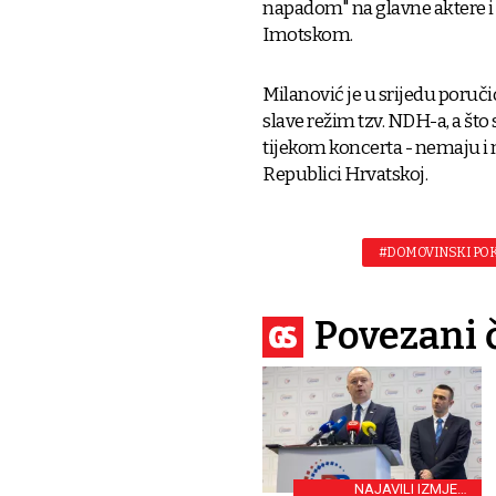
napadom" na glavne aktere i 
Imotskom.
Milanović je u srijedu poruči
slave režim tzv. NDH-a, a što 
tijekom koncerta - nemaju i 
Republici Hrvatskoj.
#DOMOVINSKI PO
Povezani 
NAJAVILI IZMJENE