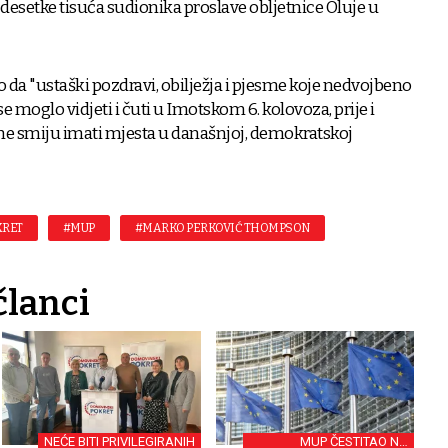
desetke tisuća sudionika proslave obljetnice Oluje u
o da "ustaški pozdravi, obilježja i pjesme koje nedvojbeno
se moglo vidjeti i čuti u Imotskom 6. kolovoza, prije i
ne smiju imati mjesta u današnjoj, demokratskoj
KRET
#MUP
#MARKO PERKOVIĆ THOMPSON
članci
NEĆE BITI PRIVILEGIRANIH
MUP ČESTITAO NA