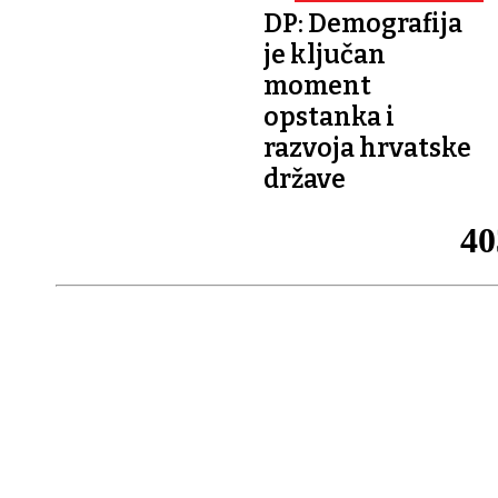
ZAKONA O RODILJNIM I
DP: Demografija
RODITELJSKIM
POTPORAMA
je ključan
moment
opstanka i
razvoja hrvatske
države