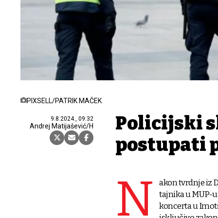
PIXSELL/PATRIK MAČEK
Policijski 
9.8.2024., 09:32
Andrej Matijašević/H
postupati 
N
akon tvrdnje iz
tajnika u MUP-u t
koncerta u Imots
isključivo zakon