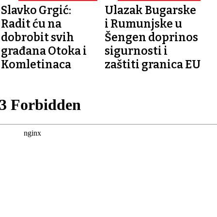
ULASKU
Slavko Grgić:
Ulazak Bugarske
Radit ću na
i Rumunjske u
dobrobit svih
Šengen doprinos
građana Otoka i
sigurnosti i
Komletinaca
zaštiti granica EU