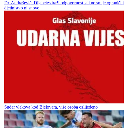
Dr. Andrašević: Dijabetes traži odgovornost, ali ne smije ograničiti
djetinjstvo ni snove
Sudar vlakova kod Bjelovara, više osoba ozlijeđeno