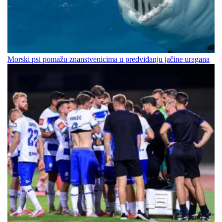
Morski psi pomažu znanstvenicima u predviđanju jačine uragana