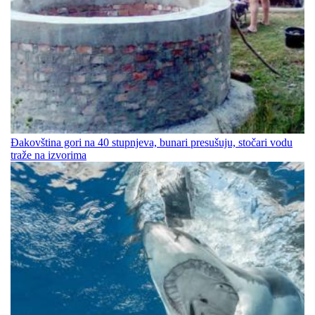
Đakovština gori na 40 stupnjeva, bunari presušuju, stočari vodu
traže na izvorima