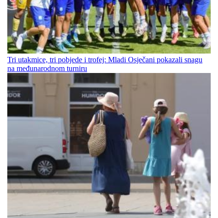
Tri utakmice, tri pobjede i trofej: Mladi Osječani pokazali snagu
na međunarodnom turniru