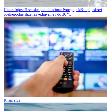
Unutrašnjost Hrvatske pod oblacima: Ponegdje kiša i pljuskovi,
poslijepodne stiže razvedravanje i do 36 °C
Ritam srca