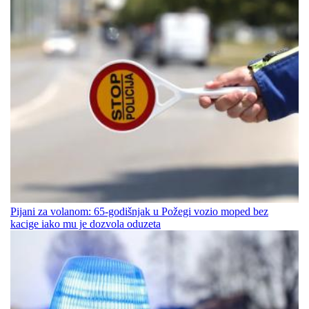
Pijani za volanom: 65-godišnjak u Požegi vozio moped bez
kacige iako mu je dozvola oduzeta