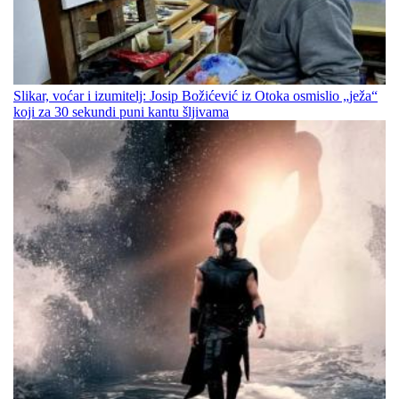
Slikar, voćar i izumitelj: Josip Božićević iz Otoka osmislio „ježa“
koji za 30 sekundi puni kantu šljivama