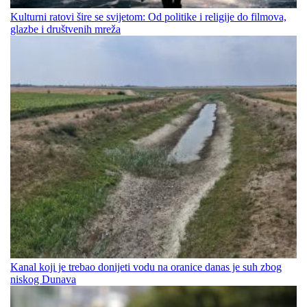
Kulturni ratovi šire se svijetom: Od politike i religije do filmova,
glazbe i društvenih mreža
Kanal koji je trebao donijeti vodu na oranice danas je suh zbog
niskog Dunava