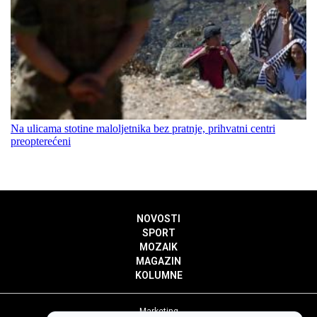
Na ulicama stotine maloljetnika bez pratnje, prihvatni centri
preopterećeni
NOVOSTI
SPORT
MOZAIK
MAGAZIN
KOLUMNE
Marketing