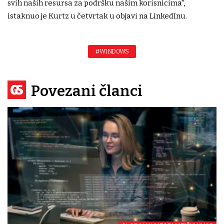
svih naših resursa za podršku našim korisnicima",
istaknuo je Kurtz u četvrtak u objavi na LinkedInu.
#WINDOWS
Povezani članci