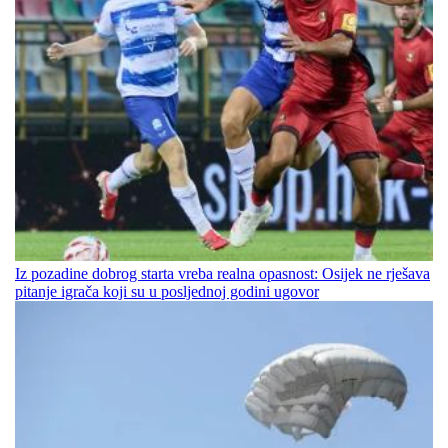
Iz pozadine dobrog starta vreba realna opasnost: Osijek ne rješava
pitanje igrača koji su u posljednoj godini ugovor