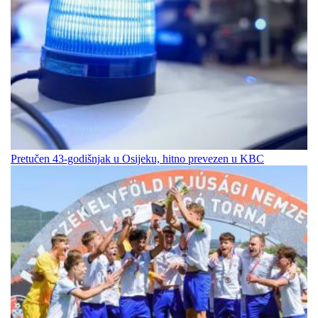
Pretučen 43-godišnjak u Osijeku, hitno prevezen u KBC