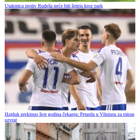
Utakmica protiv Rudeša neće biti šetnja kroz park
Hajduk prekinuo šest godina čekanja: Petarda u Vilniusu za miran
uzvrat