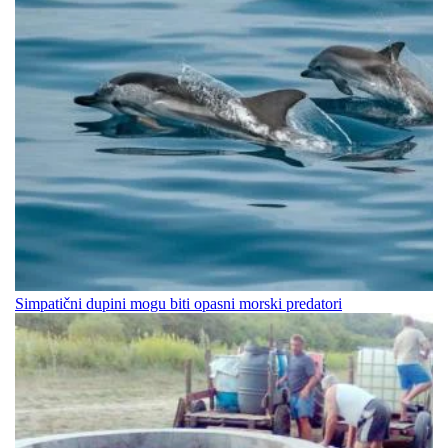
Simpatični dupini mogu biti opasni morski predatori