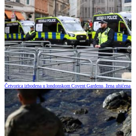
Četvorica izbodena u londonskom Covent Gardenu, žena uhićena