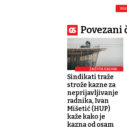
#BA
Povezani 
ZAŠTITA RADNIKA I
POSLODAVACA
Sindikati traže
strože kazne za
neprijavljivanje
radnika, Ivan
Mišetić (HUP)
kaže kako je
kazna od osam