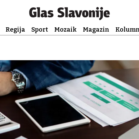
Regija
Sport
Mozaik
Magazin
Kolum