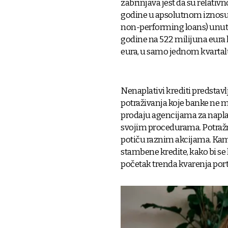
zabrinjava jest da su relativ
godine u apsolutnom iznosu sk
non-performing loans) unutar
godine na 522 milijuna eura 
eura, u samo jednom kvartal
Nenaplativi krediti predstavl
potraživanja koje banke ne 
prodaju agencijama za napla
svojim procedurama. Potražnj
potiču raznim akcijama. Kama
stambene kredite, kako bi se 
početak trenda kvarenja portf