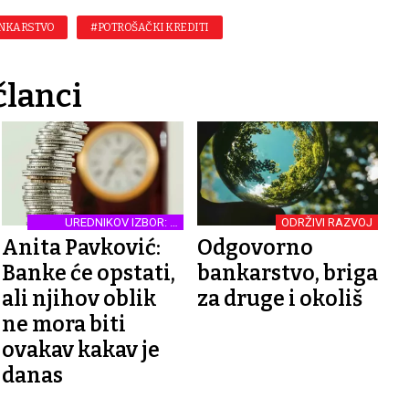
NKARSTVO
#POTROŠAČKI KREDITI
članci
UREDNIKOV IZBOR: O
ODRŽIVI RAZVOJ
BANKAMA I BANKARSTVU
Anita Pavković:
Odgovorno
Banke će opstati,
bankarstvo, briga
ali njihov oblik
za druge i okoliš
ne mora biti
ovakav kakav je
danas