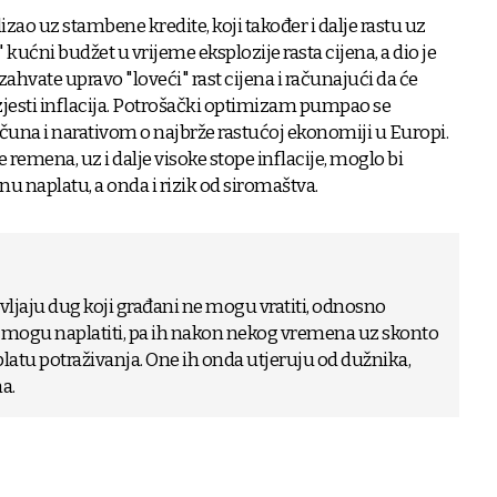
zao uz stambene kredite, koji također i dalje rastu uz
" kućni budžet u vrijeme eksplozije rasta cijena, a dio je
zahvate upravo "loveći" rast cijena i računajući da će
jesti inflacija. Potrošački optimizam pumpao se
una i narativom o najbrže rastućoj ekonomiji u Europi.
remena, uz i dalje visoke stope inflacije, moglo bi
ilnu naplatu, a onda i rizik od siromaštva.
vljaju dug koji građani ne mogu vratiti, odnosno
e mogu naplatiti, pa ih nakon nekog vremena uz skonto
atu potraživanja. One ih onda utjeruju od dužnika,
a.