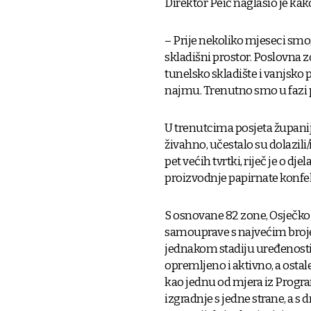
Direktor Peić naglasio je kak
– Prije nekoliko mjeseci smo,
skladišni prostor. Poslovna z
tunelsko skladište i vanjsko 
najmu. Trenutno smo u fazi pr
U trenutcima posjeta županijs
živahno, učestalo su dolazili/
pet većih tvrtki, riječ je o dj
proizvodnje papirnate konfek
S osnovane 82 zone, Osječko-
samouprave s najvećim broje
jednakom stadiju uređenosti 
opremljeno i aktivno, a ostale
kao jednu od mjera iz Progr
izgradnje s jedne strane, a s 