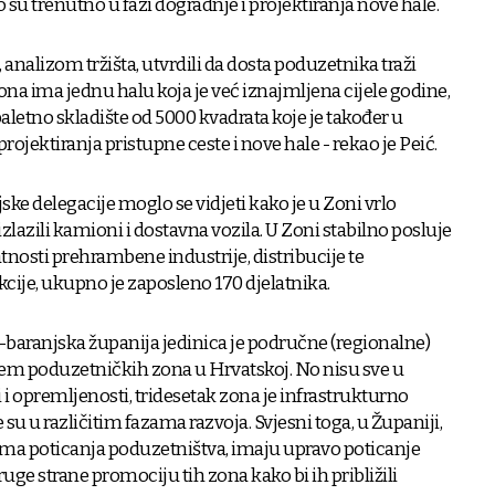
o su trenutno u fazi dogradnje i projektiranja nove hale.
 analizom tržišta, utvrdili da dosta poduzetnika traži
ona ima jednu halu koja je već iznajmljena cijele godine,
paletno skladište od 5000 kvadrata koje je također u
ojektiranja pristupne ceste i nove hale - rekao je Peić.
ke delegacije moglo se vidjeti kako je u Zoni vrlo
izlazili kamioni i dostavna vozila. U Zoni stabilno posluje
elatnosti prehrambene industrije, distribucije te
cije, ukupno je zaposleno 170 djelatnika.
baranjska županija jedinica je područne (regionalne)
m poduzetničkih zona u Hrvatskoj. No nisu sve u
i opremljenosti, tridesetak zona je infrastrukturno
 su u različitim fazama razvoja. Svjesni toga, u Županiji,
ama poticanja poduzetništva, imaju upravo poticanje
druge strane promociju tih zona kako bi ih približili