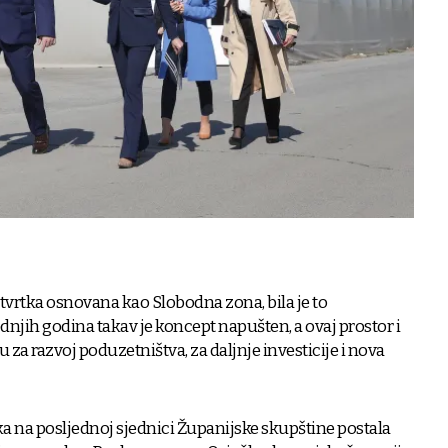
tvrtka osnovana kao Slobodna zona, bila je to
njih godina takav je koncept napušten, a ovaj prostor i
 za razvoj poduzetništva, za daljnje investicije i nova
a na posljednoj sjednici Županijske skupštine postala