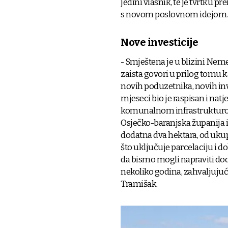
jedini vlasnik, te je tvrtku
s novom poslovnom idejom.
Nove investicije
- Smještena je u blizini Neme
zaista govori u prilog tomu 
novih poduzetnika, novih inve
mjeseci bio je raspisan i nat
komunalnom infrastrukturom,
Osječko-baranjska županija 
dodatna dva hektara, od ukupn
što uključuje parcelaciju i d
da bismo mogli napraviti dod
nekoliko godina, zahvaljujuć
Tramišak.