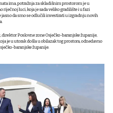
enata ima, potražnja za skladišnim prostorom je u
 riječnoj luci, koja je sada veliko gradilište i u fazi
e jasno da smo se odlučili investirati u izgradnju novih
a.
ić, direktor Poslovne zone Osječko-baranjske županije,
ja je u utorak došla u obilazak tog prostora, odnedavno
sječko-baranjske županije.