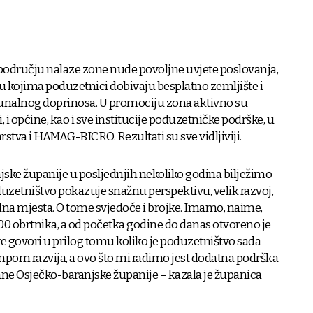
 području nalaze zone nude povoljne uvjete poslovanja,
 kojima poduzetnici dobivaju besplatno zemljište i
unalnog doprinosa. U promociju zona aktivno su
i, i općine, kao i sve institucije poduzetničke podrške, u
stva i HAMAG-BICRO. Rezultati su sve vidljiviji.
ske županije u posljednjih nekoliko godina bilježimo
duzetništvo pokazuje snažnu perspektivu, velik razvoj,
dna mjesta. O tome svjedoče i brojke. Imamo, naime,
00 obrtnika, a od početka godine do danas otvoreno je
sve govori u prilog tomu koliko je poduzetništvo sada
mpom razvija, a ovo što mi radimo jest dodatna podrška
ane Osječko-baranjske županije – kazala je županica