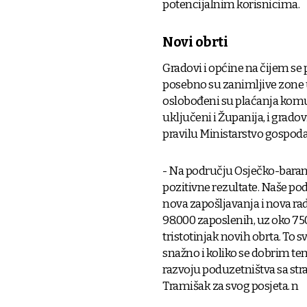
potencijalnim korisnicima.
Novi obrti
Gradovi i općine na čijem se
posebno su zanimljive zone u
oslobođeni su plaćanja kom
uključeni i Županija, i gradov
pravilu Ministarstvo gospodar
- Na području Osječko-baranj
pozitivne rezultate. Naše po
nova zapošljavanja i nova ra
98.000 zaposlenih, uz oko 75
tristotinjak novih obrta. To 
snažno i koliko se dobrim te
razvoju poduzetništva sa str
Tramišak za svog posjeta. n