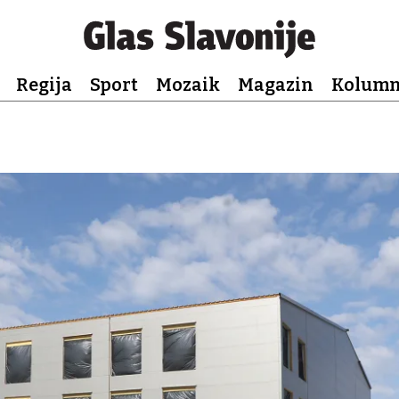
Regija
Sport
Mozaik
Magazin
Kolum