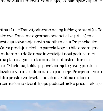
 preimenovala u Poslovnu zonu Osječko-baranjske županije,
tina i Luke Tranzit, odnosno novog lučkog pristaništa. To
kako ova Zona ima ogroman potencijal za privlačenje
sticija i otvaranje novih radnih mjesta. Prije nekoliko
ječaj za prodaju nekoliko parcela, koje su bile opremljene
 kamo su došle nove investicije i novi poduzetnici.
ima plan ulaganja u komunalnu infrastrukturu za
o 13 hektara, kolika je površina cijelog ovog prostora,
olazak novih investitora na ovo područje. Procjenjujemo i
atni prostor za desetak novih investitora u idućih
i čemu ćemo stvoriti lijepu poduzetničku priču - rekla je