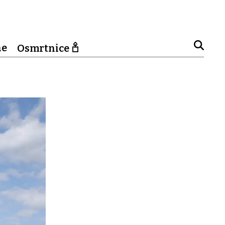
ne
Osmrtnice