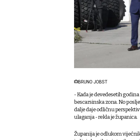
BRUNO JOBST
- Kada je devedesetih godina 
bescarsinska zona. No posljed
dalje daje odličnu perspektivu
ulaganja - rekla je županica.
Županija je odlukom vijećnik