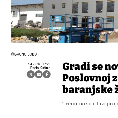
BRUNO JOBST
Gradi se no
7.4.2026., 17:23
Dario Kuštro
Poslovnoj z
baranjske 
Trenutno su u fazi proj