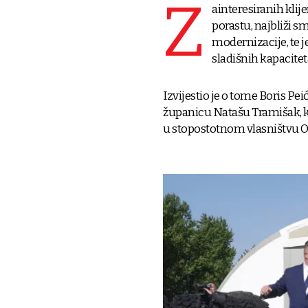
Z
ainteresiranih klij
porastu, najbliži smo
modernizacije, te j
sladišnih kapacitet
Izvijestio je o tome Boris Pe
županicu Natašu Tramišak, ko
u stopostotnom vlasništvu O