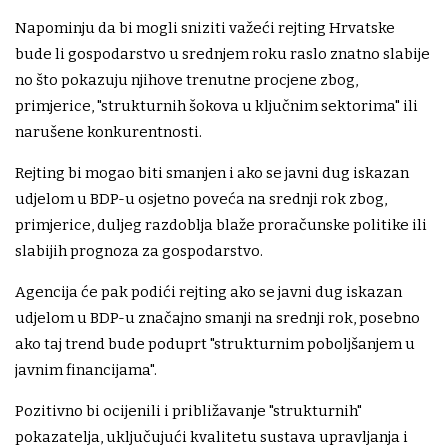
Napominju da bi mogli sniziti važeći rejting Hrvatske
bude li gospodarstvo u srednjem roku raslo znatno slabije
no što pokazuju njihove trenutne procjene zbog,
primjerice, "strukturnih šokova u ključnim sektorima" ili
narušene konkurentnosti.
Rejting bi mogao biti smanjen i ako se javni dug iskazan
udjelom u BDP-u osjetno poveća na srednji rok zbog,
primjerice, duljeg razdoblja blaže proračunske politike ili
slabijih prognoza za gospodarstvo.
Agencija će pak podići rejting ako se javni dug iskazan
udjelom u BDP-u značajno smanji na srednji rok, posebno
ako taj trend bude poduprt "strukturnim poboljšanjem u
javnim financijama".
Pozitivno bi ocijenili i približavanje "strukturnih"
pokazatelja, uključujući kvalitetu sustava upravljanja i