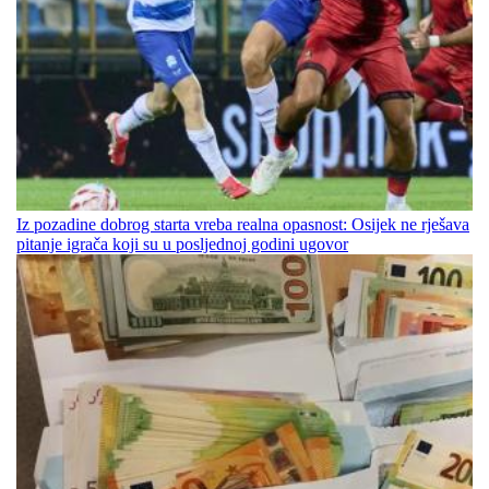
Iz pozadine dobrog starta vreba realna opasnost: Osijek ne rješava
pitanje igrača koji su u posljednoj godini ugovor