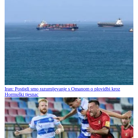
Iran: Postigli smo razumijevanje s Omanom o plovidbi kroz
Hormuški tjesnac