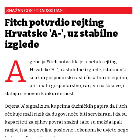
SNAŽAN GOSPODARSKI RAST
Fitch potvrdio rejting
Hrvatske 'A-', uz stabilne
izglede
A
gencija Fitch potvrdila je u petak rejting
Hrvatske 'A-', uz stabilne izglede, istaknuvši
snažan gospodarski rast i fiskalnu disciplinu,
ali i malo gospodarstvo, ranjivo na šokove, i
slabiju cjenovnu konkurentnost.
Ocjena 'A' signalizira kupcima dužničkih papira da Fitch
očekuje mali rizik da dugovi neće biti servisirani i da su
kapaciteti za njihov povrat snažni, iako su možda ipak
ranjiviji na nepovoljne poslovne i ekonomske uvjete nego