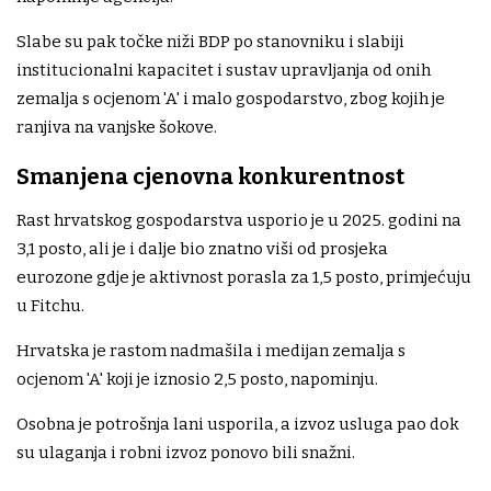
Slabe su pak točke niži BDP po stanovniku i slabiji
institucionalni kapacitet i sustav upravljanja od onih
zemalja s ocjenom 'A' i malo gospodarstvo, zbog kojih je
ranjiva na vanjske šokove.
Smanjena cjenovna konkurentnost
Rast hrvatskog gospodarstva usporio je u 2025. godini na
3,1 posto, ali je i dalje bio znatno viši od prosjeka
eurozone gdje je aktivnost porasla za 1,5 posto, primjećuju
u Fitchu.
Hrvatska je rastom nadmašila i medijan zemalja s
ocjenom 'A' koji je iznosio 2,5 posto, napominju.
Osobna je potrošnja lani usporila, a izvoz usluga pao dok
su ulaganja i robni izvoz ponovo bili snažni.