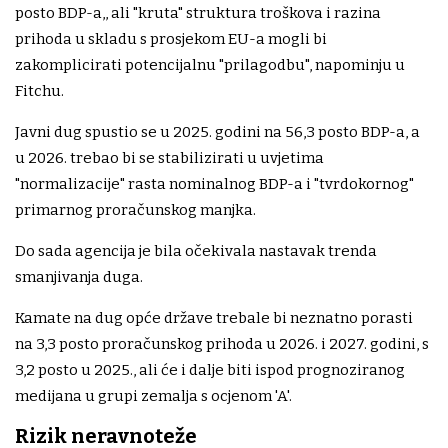
posto BDP-a,, ali "kruta" struktura troškova i razina
prihoda u skladu s prosjekom EU-a mogli bi
zakomplicirati potencijalnu "prilagodbu", napominju u
Fitchu.
Javni dug spustio se u 2025. godini na 56,3 posto BDP-a, a
u 2026. trebao bi se stabilizirati u uvjetima
"normalizacije" rasta nominalnog BDP-a i "tvrdokornog"
primarnog proračunskog manjka.
Do sada agencija je bila očekivala nastavak trenda
smanjivanja duga.
Kamate na dug opće države trebale bi neznatno porasti
na 3,3 posto proračunskog prihoda u 2026. i 2027. godini, s
3,2 posto u 2025., ali će i dalje biti ispod prognoziranog
medijana u grupi zemalja s ocjenom 'A'.
Rizik neravnoteže