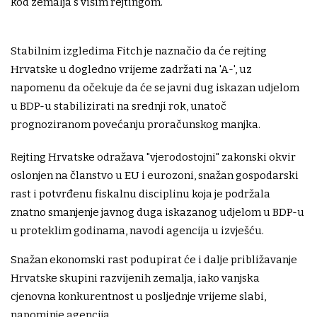
kod zemalja s višim rejtingom.
Stabilnim izgledima Fitch je naznačio da će rejting
Hrvatske u dogledno vrijeme zadržati na 'A-', uz
napomenu da očekuje da će se javni dug iskazan udjelom
u BDP-u stabilizirati na srednji rok, unatoč
prognoziranom povećanju proračunskog manjka.
Rejting Hrvatske odražava "vjerodostojni" zakonski okvir
oslonjen na članstvo u EU i eurozoni, snažan gospodarski
rast i potvrđenu fiskalnu disciplinu koja je podržala
znatno smanjenje javnog duga iskazanog udjelom u BDP-u
u proteklim godinama, navodi agencija u izvješću.
Snažan ekonomski rast podupirat će i dalje približavanje
Hrvatske skupini razvijenih zemalja, iako vanjska
cjenovna konkurentnost u posljednje vrijeme slabi,
napominje agencija.