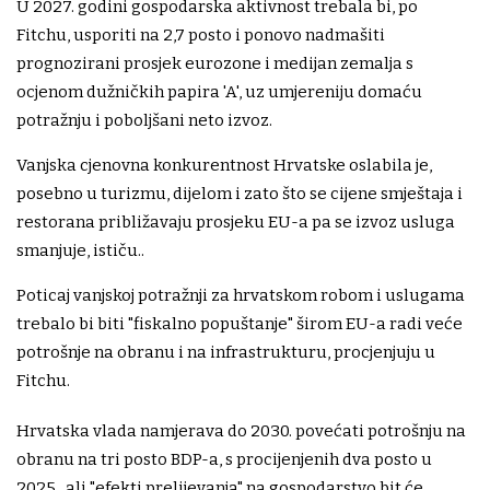
U 2027. godini gospodarska aktivnost trebala bi, po
Fitchu, usporiti na 2,7 posto i ponovo nadmašiti
prognozirani prosjek eurozone i medijan zemalja s
ocjenom dužničkih papira 'A', uz umjereniju domaću
potražnju i poboljšani neto izvoz.
Vanjska cjenovna konkurentnost Hrvatske oslabila je,
posebno u turizmu, dijelom i zato što se cijene smještaja i
restorana približavaju prosjeku EU-a pa se izvoz usluga
smanjuje, ističu..
Poticaj vanjskoj potražnji za hrvatskom robom i uslugama
trebalo bi biti "fiskalno popuštanje" širom EU-a radi veće
potrošnje na obranu i na infrastrukturu, procjenjuju u
Fitchu.
Hrvatska vlada namjerava do 2030. povećati potrošnju na
obranu na tri posto BDP-a, s procijenjenih dva posto u
2025., ali "efekti prelijevanja" na gospodarstvo bit će