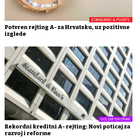
STANDARD & POOR'S:
Potvrđen rejting A- za Hrvatsku, uz pozitivne
izglede
GOLEM ISKORAK
Rekordni kreditni A- rejting: Novi poticaj za
razvoj i reforme