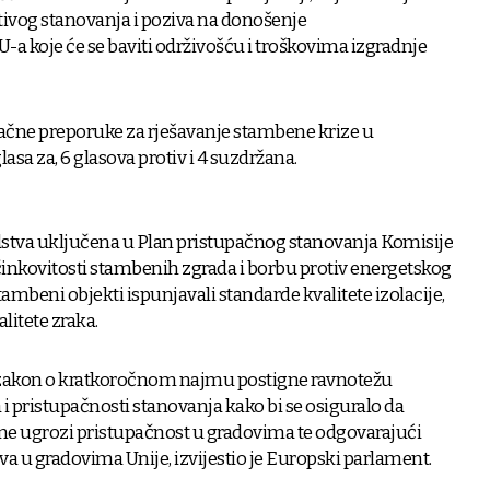
tivog stanovanja i poziva na donošenje
a koje će se baviti održivošću i troškovima izgradnje
ačne preporuke za rješavanje stambene krize u
lasa za, 6 glasova protiv i 4 suzdržana.
dstva uključena u Plan pristupačnog stanovanja Komisije
inkovitosti stambenih zgrada i borbu protiv energetskog
tambeni objekti ispunjavali standarde kvalitete izolacije,
litete zraka.
 zakon o kratkoročnom najmu postigne ravnotežu
 pristupačnosti stanovanja kako bi se osiguralo da
ne ugrozi pristupačnost u gradovima te odgovarajući
ova u gradovima Unije, izvijestio je Europski parlament.