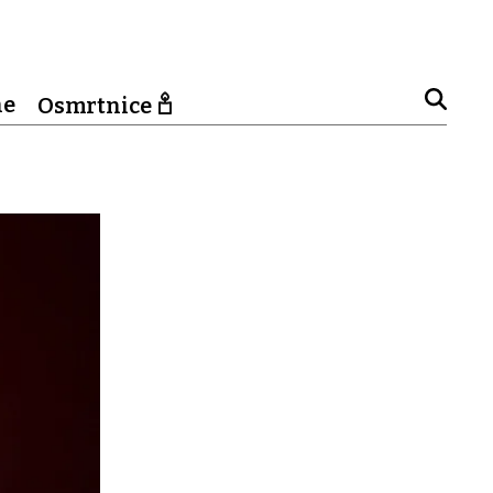
ne
Osmrtnice