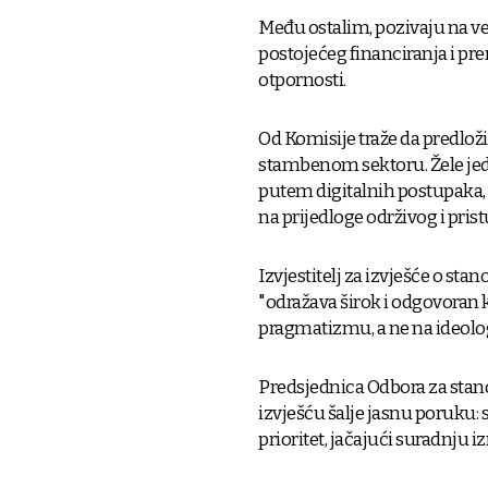
Među ostalim, pozivaju na v
postojećeg financiranja i pr
otpornosti.
Od Komisije traže da predloži
stambenom sektoru. Žele jed
putem digitalnih postupaka, 
na prijedloge održivog i pri
Izvjestitelj za izvješće o sta
"odražava širok i odgovora
pragmatizmu, a ne na ideologi
Predsjednica Odbora za stano
izvješću šalje jasnu poruku: 
prioritet, jačajući suradnju 