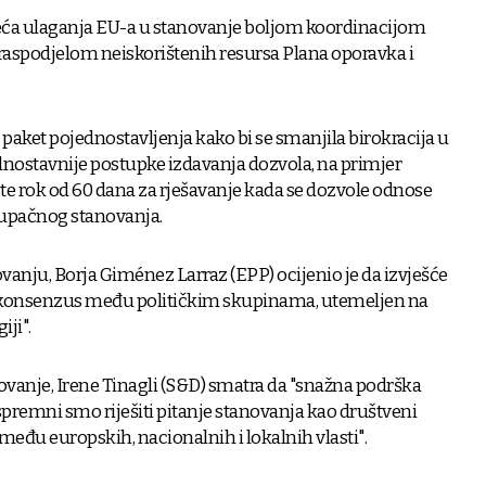
eća ulaganja EU-a u stanovanje boljom koordinacijom
eraspodjelom neiskorištenih resursa Plana oporavka i
 paket pojednostavljenja kako bi se smanjila birokracija u
nostavnije postupke izdavanja dozvola, na primjer
te rok od 60 dana za rješavanje kada se dozvole odnose
stupačnog stanovanja.
novanju, Borja Giménez Larraz (EPP) ocijenio je da izvješće
n konsenzus među političkim skupinama, utemeljen na
ji".
vanje, Irene Tinagli (S&D) smatra da "snažna podrška
spremni smo riješiti pitanje stanovanja kao društveni
između europskih, nacionalnih i lokalnih vlasti".