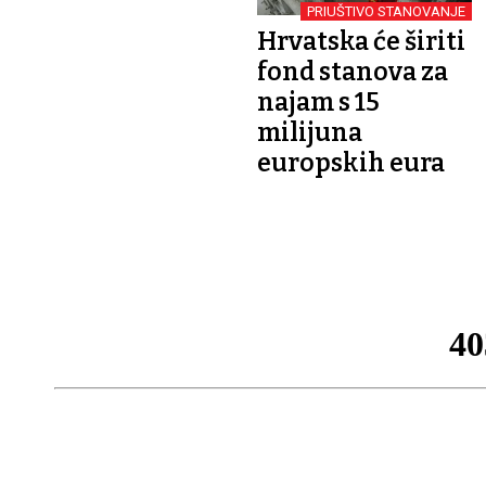
PRIUŠTIVO STANOVANJE
Hrvatska će širiti
fond stanova za
najam s 15
milijuna
europskih eura