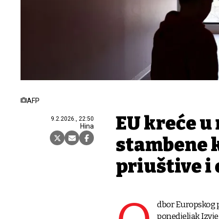
AFP
EU kreće u 
9.2.2026., 22:50
Hina
stambene k
priuštive i
dbor Europskog p
ponedjeljak Izvje