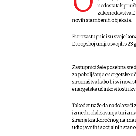
O
nedostatak priuš
zakonodavstva EU-
novih stambenih objekata.
Eurozastupnici su svoje kon
Europskoj uniji usvojili s 23 g
Zastupnici žele posebna sre
za poboljšanje energetske uč
siromaštva kako bi svi novi s
energetske učinkovitosti i kva
Također traže da nadolazeći
između olakšavanja turizma i
širenje kratkoročnog najma 
udio javnih i socijalnih stan