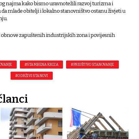
og najma kako bismo uravnotežili razvoj turizma i
 da mlade obitelji i lokalno stanovništvo ostanu živjeti u
nju.
t obnove zapuštenih industrijskih zona i povijesnih
OVANJE
#STAMBENA KRIZA
#PRIUŠTIVO STANOVANJE
#ODRŽIVI STANOVI
članci