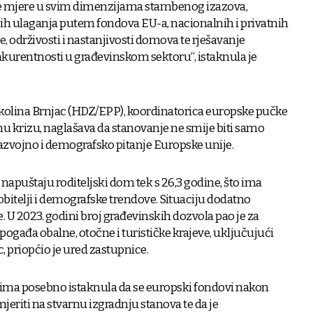
ne mjere u svim dimenzijama stambenog izazova,
ih ulaganja putem fondova EU-a, nacionalnih i privatnih
e, održivosti i nastanjivosti domova te rješavanje
kurentnosti u građevinskom sektoru“, istaknula je
olina Brnjac (HDZ/EPP), koordinatorica europske pučke
u krizu, naglašava da stanovanje ne smije biti samo
razvojno i demografsko pitanje Europske unije.
napuštaju roditeljski dom tek s 26,3 godine, što ima
obitelji i demografske trendove. Situaciju dodatno
 U 2023. godini broj građevinskih dozvola pao je za
ogađa obalne, otočne i turističke krajeve, uključujući
c, priopćio je ured zastupnice.
ma posebno istaknula da se europski fondovi nakon
eriti na stvarnu izgradnju stanova te da je