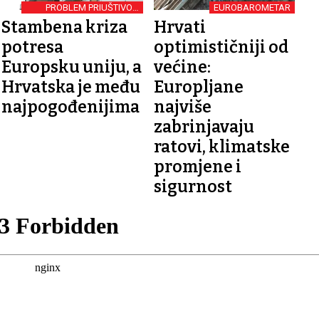
PROBLEM PRIUŠTIVOG
EUROBAROMETAR
STANOVANJA
Stambena kriza
Hrvati
potresa
optimističniji od
Europsku uniju, a
većine:
Hrvatska je među
Europljane
najpogođenijima
najviše
zabrinjavaju
ratovi, klimatske
promjene i
sigurnost