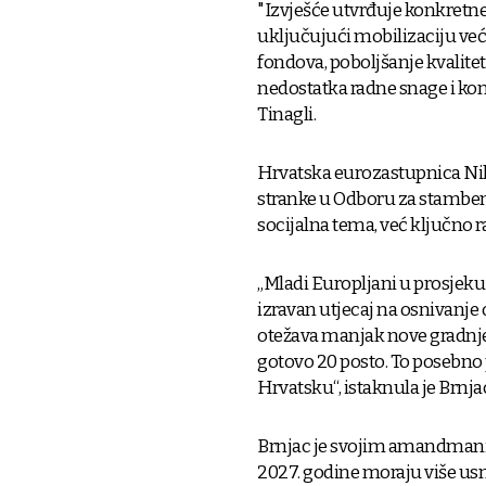
"Izvješće utvrđuje konkret
uključujući mobilizaciju već
fondova, poboljšanje kvalitet
nedostatka radne snage i kon
Tinagli.
Hrvatska eurozastupnica Nik
stranke u Odboru za stamben
socijalna tema, već ključno 
„Mladi Europljani u prosjeku 
izravan utjecaj na osnivanje 
otežava manjak nove gradnje.
gotovo 20 posto. To posebno p
Hrvatsku“, istaknula je Brnja
Brnjac je svojim amandmani
2027. godine moraju više usmj