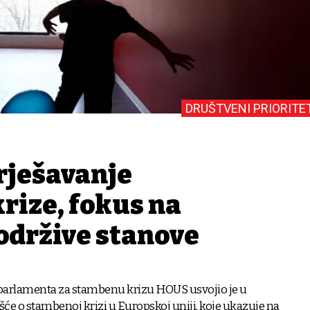
DRUŠTVENI PRIORITE
rješavanje
rize, fokus na
 održive stanove
arlamenta za stambenu krizu HOUS usvojio je u
šće o stambenoj krizi u Europskoj uniji, koje ukazuje na