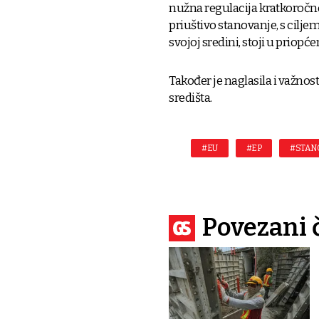
nužna regulacija kratkoročn
priuštivo stanovanje, s ciljem
svojoj sredini, stoji u priopće
Također je naglasila i važnos
središta.
#EU
#EP
#STAN
Povezani 