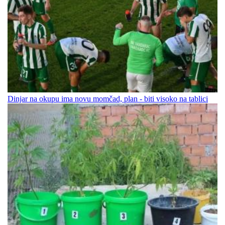
Dinjar na okupu ima novu momčad, plan - biti visoko na tablici