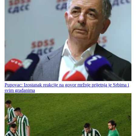
Pupovac: Izostanak reakcije na govor mržnje prijetnja je Srbima i
svim građanima