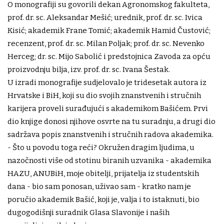
O monografiji su govorili dekan Agronomskog fakulteta,
prof. dr. sc. Aleksandar Mešić; urednik, prof. dr. sc. Ivica
Kisić; akademik Frane Tomić; akademik Hamid Čustović;
recenzent, prof. dr. sc. Milan Poljak; prof. dr. sc. Nevenko
Herceg; dr. sc. Mijo Sabolić i predstojnica Zavoda za opću
proizvodnju bilja, izv. prof. dr. sc. Ivana Šestak.
U izradi monografije sudjelovalo je tridesetak autora iz
Hrvatske i BiH, koji su dio svojih znanstvenih i stručnih
karijera proveli surađujući s akademikom Bašićem. Prvi
dio knjige donosi njihove osvrte na tu suradnju, a drugi dio
sadržava popis znanstvenih i stručnih radova akademika.
- Što u povodu toga reći? Okružen dragim ljudima, u
nazočnosti više od stotinu biranih uzvanika - akademika
HAZU, ANUBiH, moje obitelji, prijatelja iz studentskih
dana - bio sam ponosan, uživao sam - kratko nam je
poručio akademik Bašić, koji je, valja i to istaknuti, bio
dugogodišnji suradnik Glasa Slavonije i naših