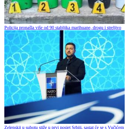
Policija pronašla više od 90 stabljika marihuane, drogu i streljivo
Zelenskij u subotu stiže u prvi posjet Srbiji, sastat će se s Vučićem