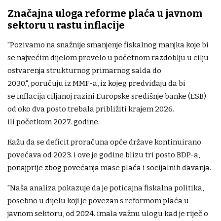
Značajna uloga reforme plaća u javnom
sektoru u rastu inflacije
"Pozivamo na snažnije smanjenje fiskalnog manjka koje bi
se najvećim dijelom provelo u početnom razdoblju u cilju
ostvarenja strukturnog primarnog salda do
2030.", poručuju iz MMF-a, iz kojeg predviđaju da bi
se inflacija ciljanoj razini Europske središnje banke (ESB)
od oko dva posto trebala približiti krajem 2026.
ili početkom 2027. godine.
Kažu da se deficit proračuna opće države kontinuirano
povećava od 2023. i ove je godine blizu tri posto BDP-a,
ponajprije zbog povećanja mase plaća i socijalnih davanja.
"Naša analiza pokazuje da je poticajna fiskalna politika,
posebno u dijelu koji je povezan s reformom plaća u
javnom sektoru, od 2024. imala važnu ulogu kad je riječ o