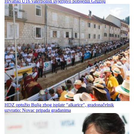
Hrvatski U16 vaterpolisti uvjerljivo pobijedili Gruziju
HDZ optužio Bulja zbog isplate "alkarice", gradonačelnik
uzvratio: Novac pripada građanima