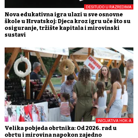
DESITUDO U RAZREDIMA
Nova edukativna igra ulazi u sve osnovne
škole u Hrvatskoj: Djeca kroz igru uče što su
osiguranje, tržište kapitala i mirovinski
sustavi
INICIJATIVA HOK-A
Velika pobjeda obrtnika: Od 2026. rad u
obrtu i mirovina napokon zajedno