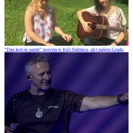
“Dan koji se pamti” posveta je Kići Slabincu, ali i našem Gradu