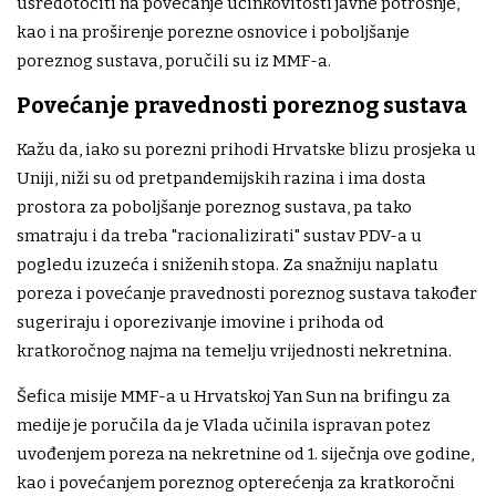
usredotočiti na povećanje učinkovitosti javne potrošnje,
kao i na proširenje porezne osnovice i poboljšanje
poreznog sustava, poručili su iz MMF-a.
Povećanje pravednosti poreznog sustava
Kažu da, iako su porezni prihodi Hrvatske blizu prosjeka u
Uniji, niži su od pretpandemijskih razina i ima dosta
prostora za poboljšanje poreznog sustava, pa tako
smatraju i da treba "racionalizirati" sustav PDV-a u
pogledu izuzeća i sniženih stopa. Za snažniju naplatu
poreza i povećanje pravednosti poreznog sustava također
sugeriraju i oporezivanje imovine i prihoda od
kratkoročnog najma na temelju vrijednosti nekretnina.
Šefica misije MMF-a u Hrvatskoj Yan Sun na brifingu za
medije je poručila da je Vlada učinila ispravan potez
uvođenjem poreza na nekretnine od 1. siječnja ove godine,
kao i povećanjem poreznog opterećenja za kratkoročni