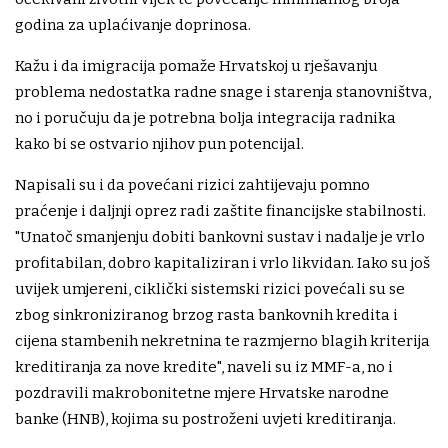
godina za uplaćivanje doprinosa.
Kažu i da imigracija pomaže Hrvatskoj u rješavanju
problema nedostatka radne snage i starenja stanovništva,
no i poručuju da je potrebna bolja integracija radnika
kako bi se ostvario njihov pun potencijal.
Napisali su i da povećani rizici zahtijevaju pomno
praćenje i daljnji oprez radi zaštite financijske stabilnosti.
"Unatoč smanjenju dobiti bankovni sustav i nadalje je vrlo
profitabilan, dobro kapitaliziran i vrlo likvidan. Iako su još
uvijek umjereni, ciklički sistemski rizici povećali su se
zbog sinkroniziranog brzog rasta bankovnih kredita i
cijena stambenih nekretnina te razmjerno blagih kriterija
kreditiranja za nove kredite", naveli su iz MMF-a, no i
pozdravili makrobonitetne mjere Hrvatske narodne
banke (HNB), kojima su postroženi uvjeti kreditiranja.