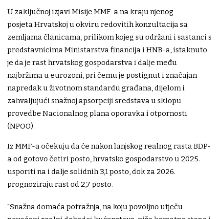
U zaključnoj izjavi Misije MMF-a na kraju njenog
posjeta Hrvatskoj u okviru redovitih konzultacija sa
zemljama članicama, prilikom kojeg su održani i sastanci s
predstavnicima Ministarstva financija i HNB-a, istaknuto
je da je rast hrvatskog gospodarstva i dalje među
najbržima u eurozoni, pri čemu je postignut i značajan
napredak u životnom standardu građana, dijelom i
zahvaljujući snažnoj apsorpciji sredstava u sklopu
provedbe Nacionalnog plana oporavka i otpornosti
(NPOO).
Iz MMF-a očekuju da će nakon lanjskog realnog rasta BDP-
a od gotovo četiri posto, hrvatsko gospodarstvo u 2025.
usporiti na i dalje solidnih 3,1 posto, dok za 2026.
prognoziraju rast od 2,7 posto.
"Snažna domaća potražnja, na koju povoljno utječu