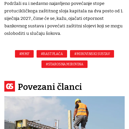
Podržali su i nedavno najavljeno povećanje stope
protucikličkoga zaštitnog sloja kapitala na dva posto od 1.
siječnja 2027., čime će se, kažu, ojačati otpornost
bankovnog sustava i povećati zaštitni slojevi koji se mogu
osloboditi u slučaju šokova.
#MMF
#RAST PLAĆA
#MIROVINSKI SUSTAV
#STAROSNA MIROVINA
Povezani članci