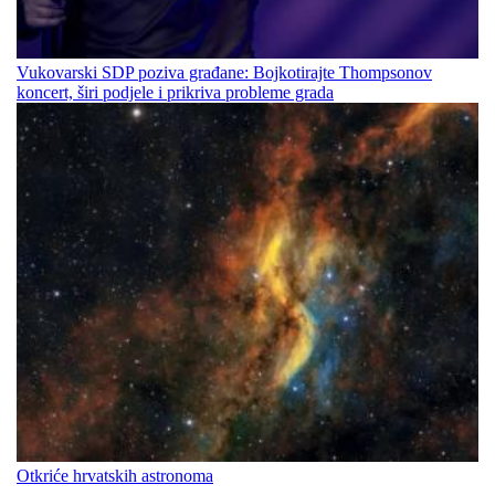
Vukovarski SDP poziva građane: Bojkotirajte Thompsonov
koncert, širi podjele i prikriva probleme grada
Otkriće hrvatskih astronoma