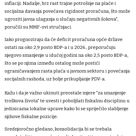
inflaciji. Nadalje, brz rast trajne potrošnje na plaće i
socijalna davanja povećava rigidnost proračuna, što može
ugroziti javna ulaganja u slučaju negativnih šokova",
poručili su MMF-ovi stručnjaci.
Iako prognoziraju da će deficit proračuna opće države
ostati na oko 2,9 posto BDP-a i u 2026., preporučuju
njegovo smanjenje u idućoj godini na oko 2,5 posto BDP-a,
što se po njima između ostalog može postići
ograničavanjem rasta plaća u javnom sektoru i povećanja
socijalnih rashoda, uz bolje prikupljanje PDV-a.
Kažu i da je važno ukinuti preostale mjere "za smanjenje
troškova života" te uvesti i poboljšati fiskalnu disciplinu u
jedinicama lokalne uprave kako bi se spriječilo slabljenje
njihove fiskalne pozicije.
Srednjoročno gledano, konsolidacija bi se trebala