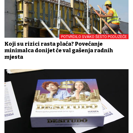
POTVRDILO SVAKO ŠESTO PODUZEĆE
Koji su rizici rasta plaća? Povećanje
minimalca donijet će val gašenja radnih
mjesta