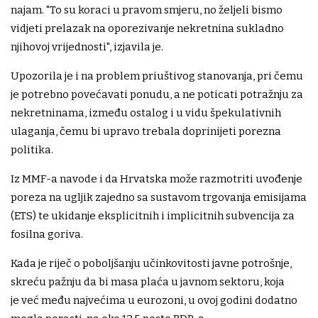
najam. "To su koraci u pravom smjeru, no željeli bismo
vidjeti prelazak na oporezivanje nekretnina sukladno
njihovoj vrijednosti", izjavila je.
Upozorila je i na problem priuštivog stanovanja, pri čemu
je potrebno povećavati ponudu, a ne poticati potražnju za
nekretninama, između ostalog i u vidu špekulativnih
ulaganja, čemu bi upravo trebala doprinijeti porezna
politika.
Iz MMF-a navode i da Hrvatska može razmotriti uvođenje
poreza na ugljik zajedno sa sustavom trgovanja emisijama
(ETS) te ukidanje eksplicitnih i implicitnih subvencija za
fosilna goriva.
Kada je riječ o poboljšanju učinkovitosti javne potrošnje,
skreću pažnju da bi masa plaća u javnom sektoru, koja
je već među najvećima u eurozoni, u ovoj godini dodatno