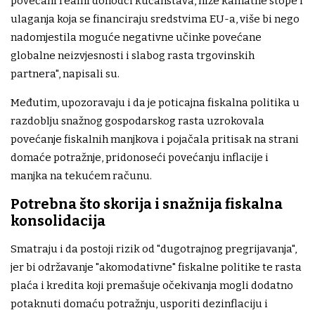
povećani realni dohodci kućanstava, niže kamatne stope i
ulaganja koja se financiraju sredstvima EU-a, više bi nego
nadomjestila moguće negativne učinke povećane
globalne neizvjesnosti i slabog rasta trgovinskih
partnera", napisali su.
Međutim, upozoravaju i da je poticajna fiskalna politika u
razdoblju snažnog gospodarskog rasta uzrokovala
povećanje fiskalnih manjkova i pojačala pritisak na strani
domaće potražnje, pridonoseći povećanju inflacije i
manjka na tekućem računu.
Potrebna što skorija i snažnija fiskalna
konsolidacija
Smatraju i da postoji rizik od "dugotrajnog pregrijavanja",
jer bi održavanje "akomodativne" fiskalne politike te rasta
plaća i kredita koji premašuje očekivanja mogli dodatno
potaknuti domaću potražnju, usporiti dezinflaciju i