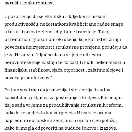
narušiti konkurentnost.
Upozoravaju da se Hrvatska i dalje bori s niskom
produktivnošću, nedostatkom kvalificirane radne snage,
a tu su i izazovi zelene i digitalne tranzicije. Tako,
u trenutnom globalnom okruženju koje karakteriziraju
povećana neizvjesnost i strukturne promjene, poručuju da
je za Hrvatsku "ključno da na vrijeme adresira
neravnoteže koje nastaju te da zaštiti makroekonomsku i
financijsku stabilnost, ojača otpornost i zaštitne slojeve i
poveća produktivnost".
Pritom smatraju da je snažnija i što skorija fiskalna
konsolidacija ključna za postizanje tih ciljeva. Poručuju i
da je sada vrijeme za produbljivanje strukturnih reformi
kako bi se podržala konvergencija Hrvatske prema
naprednim europskim zemljama i ojačao njen položaj,
kako bi mogla odgovoriti na buduće šokove i izazove.